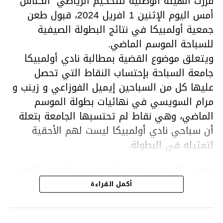
قررت الهيئة الوطنية للتحكيم الرياضي “الكناس”
أمس اليوم الإثنين 1 افريل 2024، قبول طعن
جمعية أولمبيكا في نتائج البطولة الصيفية
للسباحة الموسم الماضي.
ويتعلق موضوع القضية بمطالبة نادي أولمبيكا
جامعة السباحة بإحتساب النقاط التي تحصل
عليها كل من السباحين إيميل الفوزاعي و زينب و
مرام السويسي في نهائيات بطولة الموسم
الماضي، وهي نقاط لم تحتسبها الجامعة بتعلة
أن سباحي نادي أولمبيكا ليست لهم الأحقية
لتمثيله في البطولة.
وقضت “الكناس” بقبول الطعن شكلا وفي الأصل
ونقض القرار الصادر عن المكتب الجامعي وإعادة
أكمل القراءة
إحتساب النقاط المسجلة من قبل السباحين إيميل
الفوزاعي ومرام وزينب السويسي في نطاق