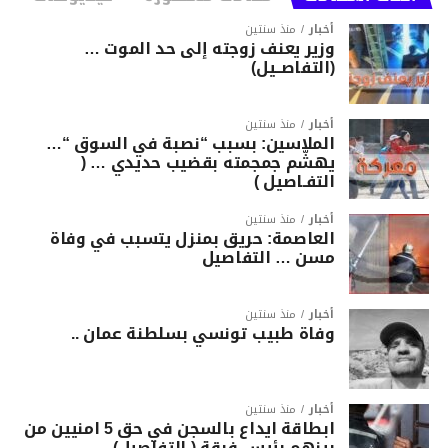
أخبار
منذ سنتين
وزير يعنف زوجته إلى حد الموت …
(التفاصــيل)
أخبار
منذ سنتين
الملاسين: بسبب “نصبة في السوق “…
يهشّم جمجمته بقضيب حديدي … (
التفـاصيل )
أخبار
منذ سنتين
العاصمة: حريق بمنزل يتسبب في وفاة
مسن … التفاصيل
أخبار
منذ سنتين
وفاة طبيب تونسي بسلطنة عمان ..
أخبار
منذ سنتين
ابطاقة ايداع بالسجن في حق 5 امنيين من
بينهم رئيس فرقة ( التفاصيل)