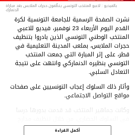
بالفيديو : لاعبو المنتخب التونسي ينظّفون حجرات الملابس بعد مباراة
الدنمارك
نشرت الصفحة الرسمية للجامعة التونسية لكرة
القدم اليوم الأربعاء 23 نوفمبر، فيديو للاعبي
المنتخب الوطني التونسي الذين بادروا بتنظيف
حجرات الملابس، بملعب المدينة التعليمية في
قطر، على إثر المبارة التي جمعت المنتخب
التونسي بنظيره الدنماركي وانتهت على نتيجة
التعادل السلبي.
وأثار ذلك السلوك إعجاب التونسيين على صفحات
مواقع التواصل الاجتماعي.
وكانت جماهير المنتخب قد قدمت بدورها درسا
في السلوك الحضاري، من خلال تنظيف مدارج
الملعب في أعقاب المباراة.
أكمل القراءة