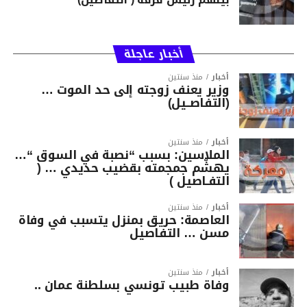
أخبار عاجلة
أخبار
منذ سنتين
وزير يعنف زوجته إلى حد الموت …
(التفاصــيل)
أخبار
منذ سنتين
الملاسين: بسبب “نصبة في السوق “…
يهشّم جمجمته بقضيب حديدي … (
التفـاصيل )
أخبار
منذ سنتين
العاصمة: حريق بمنزل يتسبب في وفاة
مسن … التفاصيل
أخبار
منذ سنتين
وفاة طبيب تونسي بسلطنة عمان ..