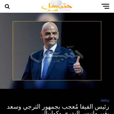
رياضة
رئيس الفيفا مُعجب بجمهور الترجي وسعد
بقير وانيس البدري وكوليبالي.