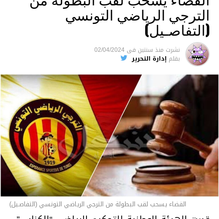
الترجي الرياضي التونسي
(التفاصـيل)
نشرت
منذ سنتين
فى
02/04/2024
بقلم
إدارة التحرير
القضاء يسحب لقب البطولة من الترجي الرياضي التونسي (التفاصـيل)