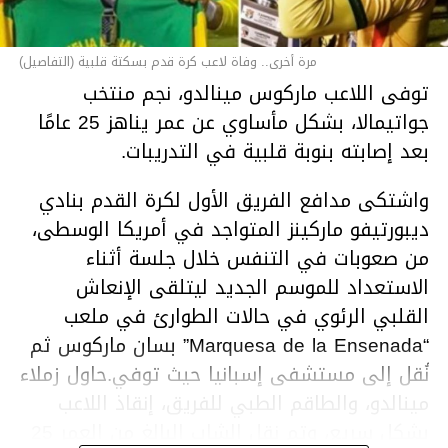
مرة أخرى.. وفاة لاعب كرة قدم بسكتة قلبية (التفاصيل)
توفى اللاعب ماركوس مينالدو، نجم منتخب
جواتيمالا، بشكل مأساوي عن عمر يناهز 25 عامًا
بعد إصابته بنوبة قلبية في التدريبات.
واشتكى مدافع الفريق الأول لكرة القدم بنادي
ديبورتيفو ماركينز المتواجد في أمريكا الوسطى،
من صعوبات في التنفس خلال جلسة أثناء
الاستعداد للموسم الجديد ليتلقى الإنعاش
القلبي الرئوي في حالات الطوارئ في ملعب
“Marquesa de la Ensenada” بسان ماركوس ثم
نُقل إلى مستشفى إسبانيا حيث توفي.حاول زملاء
مينالدو، والطاقم الطبي للفريق، إنقاذ اللاعب
بشكل سريع، وتم نقل الشاب البالغ من العمر 25