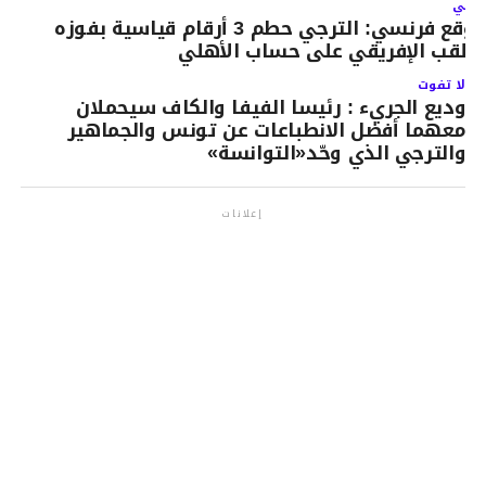
لتالي
موقع فرنسي: الترجي حطم 3 أرقام قياسية بفوزه
اللقب الإفريقي على حساب الأهلي
لا تفوت
وديع الجريء : رئيسا الفيفا والكاف سيحملان
معهما أفضل الانطباعات عن تونس والجماهير
والترجي الذي وحّد«التوانسة»
إعلانات