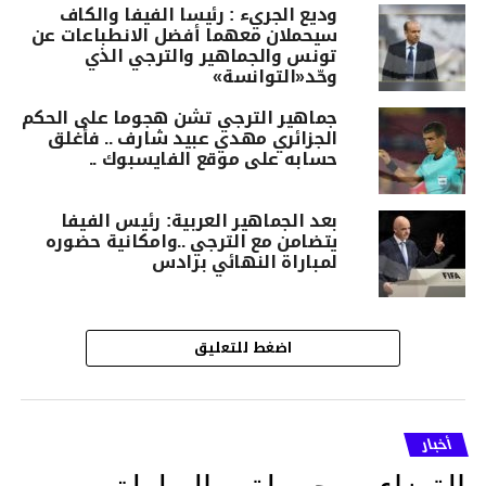
وديع الجريء : رئيسا الفيفا والكاف
سيحملان معهما أفضل الانطباعات عن
تونس والجماهير والترجي الذي
وحّد«التوانسة»
جماهير الترجي تشن هجوما على الحكم
الجزائري مهدي عبيد شارف .. فأغلق
حسابه على موقع الفايسبوك ..
بعد الجماهير العربية: رئيس الفيفا
يتضامن مع الترجي ..وامكانية حضوره
لمباراة النهائي برادس
اضغط للتعليق
أخبار
القضاء يسحب لقب البطولة من