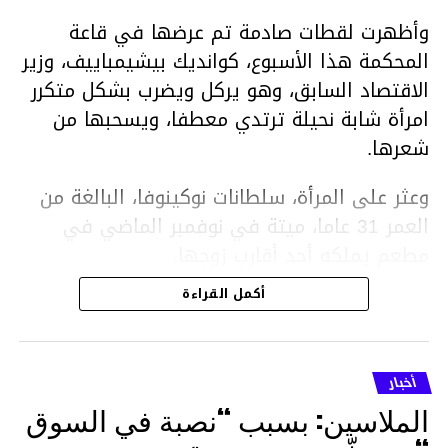
وأظهرت لقطات صادمة تم عرضها في قاعة
المحكمة هذا الأسبوع، كوانديك بيشيمباييف، وزير
الاقتصاد السابق، وهو يركل ويضرب بشكل متكرر
امرأة شابة نحيلة ترتدي معطفا، ويسحبها من
شعرها.
وعثر على المرأة، سلطانات نوكينوفا، البالغة من
العمر 31 عاما، ميتة في نوفمبر الماضي في
مطعم يملكه أحد أقارب زوجها.
أكمل القراءة
ووفقا لتقرير الطبيب الشرعي، توفيت نوكينوفا
متأثرة بصدمة في الدماغ، وكانت إحدى عظام
أنفها مكسورة وكانت هناك كدمات متعددة على
أخبار
وجهها ورأسها وذراعيها ويديها.
الملاسين: بسبب “نصبة في السوق
ويواجه بيشيمباييف (43 عاما) اتهامات بالتعذيب