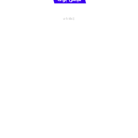
إعلانات
م.م