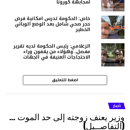
لمجابهة كورونا
خاص: الحكومة تدرس امكانية فرض
حجر صحي شامل بعد الوضع الوبائي
الخطير
الزغلامي: رئيس الحكومة لديه تقرير
مفصل.. وهؤلاء من يقفون وراء
الاحتجاجات العنيفة في الجهات
اضغط للتعليق
أخبار
وزير يعنف زوجته إلى حد الموت …
(التفاصــيل)