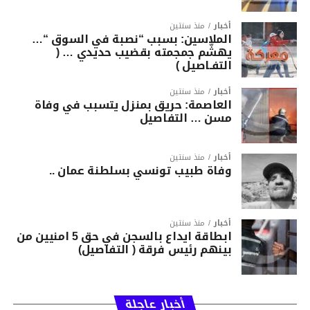
أخبار
منذ سنتين
الملاسين: بسبب “نصبة في السوق “…
يهشّم جمجمته بقضيب حديدي … (
التفـاصيل )
أخبار
منذ سنتين
العاصمة: حريق بمنزل يتسبب في وفاة
مسن … التفاصيل
أخبار
منذ سنتين
وفاة طبيب تونسي بسلطنة عمان ..
أخبار
منذ سنتين
ابطاقة ايداع بالسجن في حق 5 امنيين من
بينهم رئيس فرقة ( التفاصيل)
أخبار عاجلة