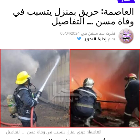
العاصمة: حريق بمنزل يتسبب في
وفاة مسن … التفاصيل
متابعة
نشرت
منذ سنتين
فى
05/04/2024
بقلم
إدارة التحرير
قسم الاخبار
العاصمة: حريق بمنزل يتسبب في وفاة مسن ... التفاصيل