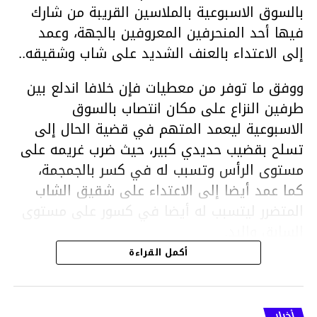
بالسوق الاسبوعية بالملاسين القريبة من شارك
فيها أحد المنحرفين المعروفين بالجهة، وعمد
إلى الاعتداء بالعنف الشديد على شاب وشقيقه..
ووفق ما توفر من معطيات فإن خلافا اندلع بين
طرفين النزاع على مكان انتصاب بالسوق
الاسبوعية ليعمد المتهم في قضية الحال إلى
تسلح بقضيب حديدي كبير، حيث ضرب غريمه على
مستوى الرأس وتسبب له في كسر بالجمجمة،
كما عمد أيضا إلى الاعتداء على شقيق الشاب
المتضرر ليتسبب له أيضا في كسور على مستوى
السابق واليد.
هذا وقد تمكن أعوان مركز الأمن الوطني بحي
أكمل القراءة
هلال في توقيت قياسي من محاصرة المشتبه به
والقبض عليه وإحالته على التحقيق في خصوص
ما نُسبه إليه.
أخبار