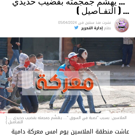
“… يهشّم جمجمته بقضيب حديدي
والقتل باستخدام العنف الشديد ويواجه عقوبة
… ( التفـاصيل )
السجن لمدة تصل إلى 20 عاما.
نشرت
منذ سنتين
فى
05/04/2024
الأخبار
بقلم
إدارة التحرير
الملاسين: بسبب "نصبة في السوق "... يهشّم جمجمته بقضيب حديدي ... (
التفـاصيل )
عاشت منطقة الملاسين يوم امس معركة دامية