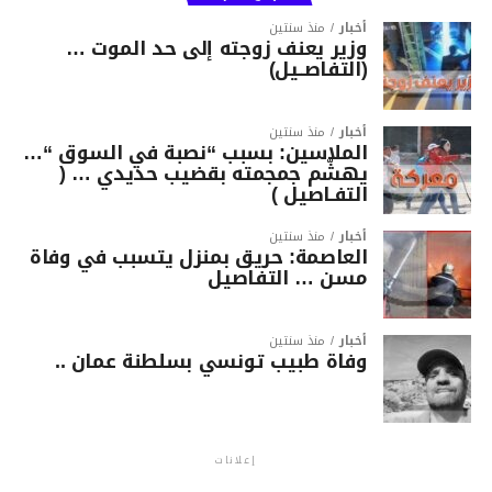
أخبار
منذ سنتين
وزير يعنف زوجته إلى حد الموت …
(التفاصــيل)
أخبار
منذ سنتين
الملاسين: بسبب “نصبة في السوق “…
يهشّم جمجمته بقضيب حديدي … (
التفـاصيل )
أخبار
منذ سنتين
العاصمة: حريق بمنزل يتسبب في وفاة
مسن … التفاصيل
أخبار
منذ سنتين
وفاة طبيب تونسي بسلطنة عمان ..
إعلانات