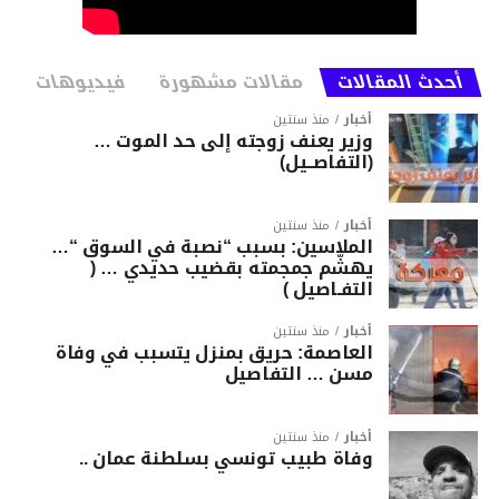
أحدث المقالات
مقالات مشهورة
فيديوهات
أخبار
منذ سنتين
وزير يعنف زوجته إلى حد الموت …
(التفاصــيل)
أخبار
منذ سنتين
الملاسين: بسبب “نصبة في السوق “…
يهشّم جمجمته بقضيب حديدي … (
التفـاصيل )
أخبار
منذ سنتين
العاصمة: حريق بمنزل يتسبب في وفاة
مسن … التفاصيل
أخبار
منذ سنتين
وفاة طبيب تونسي بسلطنة عمان ..