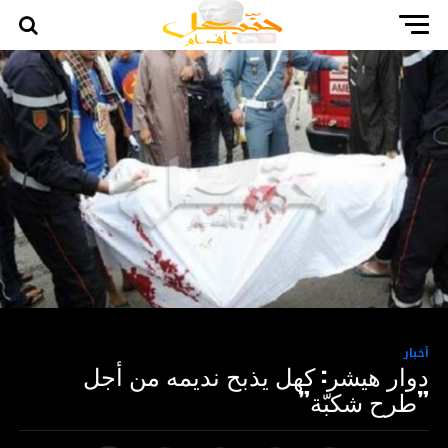
أخبار
دوار هيشر: كهل يذبح نديمه من أجل
”طرح شكبّة”