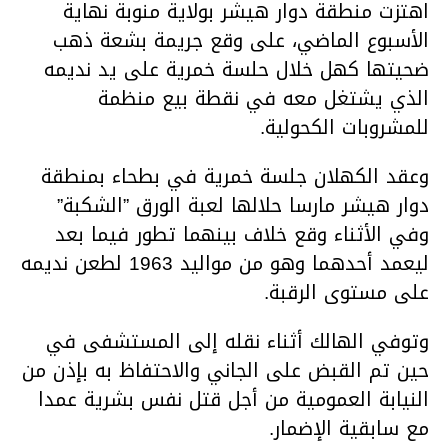
اهتزت منطقة دوار هيشر بولاية منوبة نهاية
الأسبوع الماضي، على وقع جريمة بشعة ذهب
ضحيتها كهل خلال حلسة خمرية على يد نديمه
الذي يشتغل معه في نقطة بيع منظمة
للمشروبات الكحولية.
وعقد الكهلان جلسة خمرية في بطحاء بمنطقة
دوار هيشر مارسا حلالها لعبة الورق ”الشكبة”
وفي الأثناء وقع خلاف بينهما تطور فيما بعد
ليعمد أحدهما وهو من مواليد 1963 لطعن نديمه
على مستوى الرقبة.
وتوفي الهالك أثناء نقله إلى المستشفى في
حين تم القبض على الجاني والاحتفاظ به بإذن من
النيابة العمومية من أجل قتل نفس بشرية عمدا
مع سابقية الإضمار.