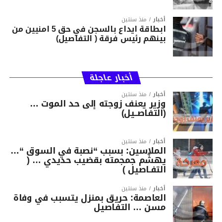
أخبار
منذ سنتين
ابطاقة ايداع بالسجن في حق 5 امنيين من
بينهم رئيس فرقة ( التفاصيل)
أخبار عاجلة
أخبار
منذ سنتين
وزير يعنف زوجته إلى حد الموت …
(التفاصــيل)
أخبار
منذ سنتين
الملاسين: بسبب “نصبة في السوق “…
يهشّم جمجمته بقضيب حديدي … (
التفـاصيل )
أخبار
منذ سنتين
العاصمة: حريق بمنزل يتسبب في وفاة
مسن … التفاصيل