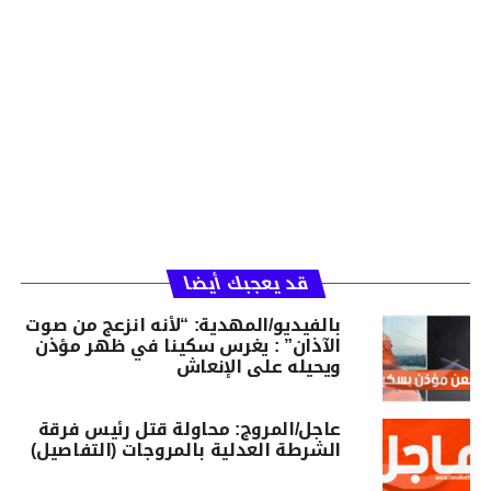
قد يعجبك أيضا
بالفيديو/المهدية: “لأنه انزعج من صوت
الآذان” : يغرس سكينا في ظهر مؤذن
ويحيله على الإنعاش
عاجل/المروج: محاولة قتل رئيس فرقة
الشرطة العدلية بالمروجات (التفاصيل)