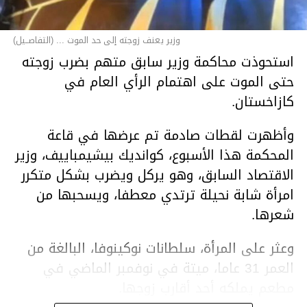
وزير يعنف زوجته إلى حد الموت ... (التفاصــيل)
استحوذت محاكمة وزير سابق متهم بضرب زوجته
حتى الموت على اهتمام الرأي العام في
كازاخستان.
وأظهرت لقطات صادمة تم عرضها في قاعة
المحكمة هذا الأسبوع، كوانديك بيشيمباييف، وزير
الاقتصاد السابق، وهو يركل ويضرب بشكل متكرر
امرأة شابة نحيلة ترتدي معطفا، ويسحبها من
شعرها.
وعثر على المرأة، سلطانات نوكينوفا، البالغة من
العمر 31 عاما، ميتة في نوفمبر الماضي في
مطعم يملكه أحد أقارب زوجها.