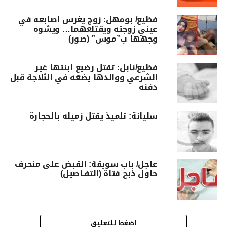
فظيع/ بومهل: زوج يغرس اصابعه في
عيني زوجته ويقتلعهما… ويشوه
وجهها ب”موس” (صور)
فظيع/نابل: تقتل رضيع ابنتها غير
الشرعي ووالدها يضعه في الثلاجة قبل
دفنه
سليانة: تلميذ يقتل زميله بالحجارة
عاجل/ باب سويقة: القبض على منحرف
حاول ذبح فتاة (التفـاصيل)
اضغط للتعليق