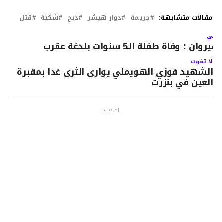
مقالات متشابهة:
جريمة
دوار هيشر
ذبح
شكبة
قتل
لتالي
لقيروان : وفاة طفلة الـ5 سنوات بلدغة عقرب
لا تفوت
الشهيد فوزي الهويملي يوارى الثرى غدا بمقبرة
العين في بنزرت
إعلانات