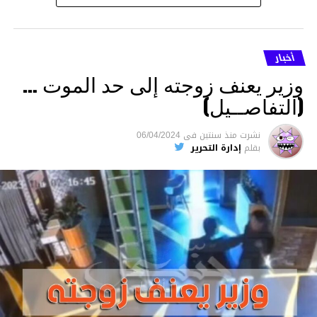
أخبار
وزير يعنف زوجته إلى حد الموت …
(التفاصــيل)
نشرت
منذ سنتين
فى
06/04/2024
بقلم
إدارة التحرير