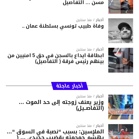
مسن … التفاصيل
أخبار
منذ سنتين
وفاة طبيب تونسي بسلطنة عمان ..
أخبار
منذ سنتين
ابطاقة ايداع بالسجن في حق 5 امنيين من
بينهم رئيس فرقة ( التفاصيل)
أخبار عاجلة
أخبار
منذ سنتين
وزير يعنف زوجته إلى حد الموت …
(التفاصــيل)
أخبار
منذ سنتين
الملاسين: بسبب “نصبة في السوق “…
يهشّم جمجمته بقضيب حديدي … (