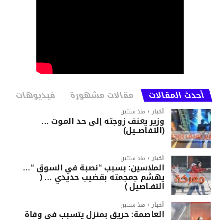
أحدث المقالات
مقالات مشهورة
فيديوهات
أخبار
منذ سنتين
وزير يعنف زوجته إلى حد الموت …
(التفاصــيل)
أخبار
منذ سنتين
الملاسين: بسبب “نصبة في السوق “…
يهشّم جمجمته بقضيب حديدي … (
التفـاصيل )
أخبار
منذ سنتين
العاصمة: حريق بمنزل يتسبب في وفاة