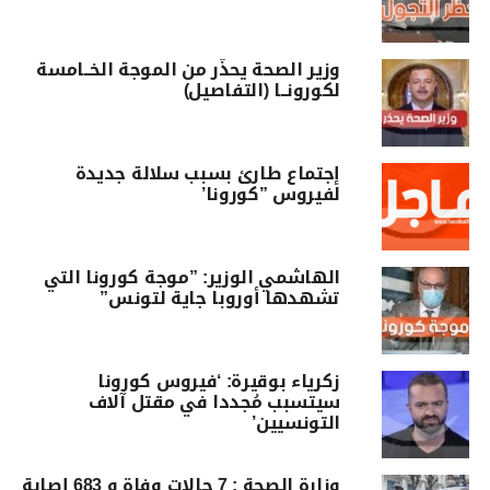
وزير الصحة يحذّر من الموجة الخــامسة
لكورونــا (التفاصيل)
إجتماع طارئ بسبب سلالة جديدة
لفيروس ”كورونا’
الهاشمي الوزير: ”موجة كورونا التي
تشهدها أوروبا جاية لتونس”
زكرياء بوقيرة: ‘فيروس كورونا
سيتسبب مُجددا في مقتل آلاف
التونسيين’
وزارة الصحة : 7 حالات وفاة و 683 إصابة