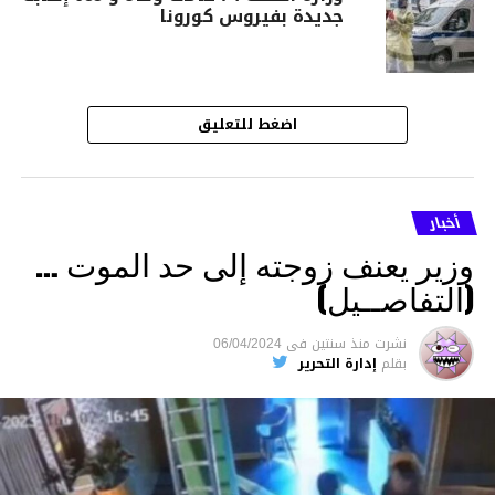
جديدة بفيروس كورونا
اضغط للتعليق
أخبار
وزير يعنف زوجته إلى حد الموت …
(التفاصــيل)
نشرت
منذ سنتين
فى
06/04/2024
بقلم
إدارة التحرير