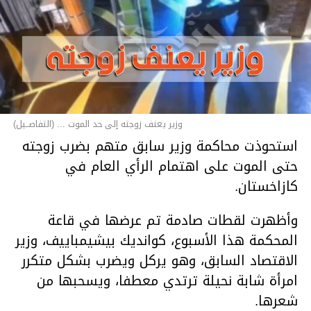
وزير يعنف زوجته إلى حد الموت ... (التفاصــيل)
استحوذت محاكمة وزير سابق متهم بضرب زوجته
حتى الموت على اهتمام الرأي العام في
كازاخستان.
وأظهرت لقطات صادمة تم عرضها في قاعة
المحكمة هذا الأسبوع، كوانديك بيشيمباييف، وزير
الاقتصاد السابق، وهو يركل ويضرب بشكل متكرر
امرأة شابة نحيلة ترتدي معطفا، ويسحبها من
شعرها.