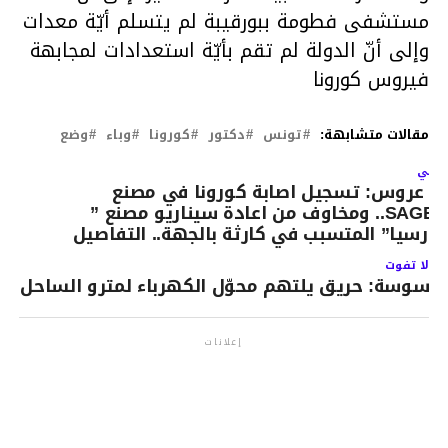
مستشفى فطومة ببورقيبة لم يتسلم أيّة معدات
وإلى أنّ الدولة لم تقم بأيّة استعدادات لمجابهة
فيروس كورونا
مقالات متشابهة:
تونس
دكتور
كورونا
وباء
وضع
لتالي
ن عروس: تسجيل اصابة كورونا في مصنع
SAGEM.. ومخاوف من اعادة سيناريو مصنع ”
ورسيا” المتسبب في كارثة بالجهة.. التفاصيل
لا تفوت
سوسة: حريق يلتهم محوّل الكهرباء لمترو الساحل
إعلانات