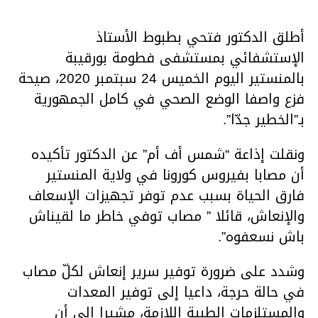
أطلق الدكتور فتحي بطبوط الأستاذ
الإستشفائي بمستشفى فطومة بورقيبة
بالمنستير اليوم الخميس 24 سبتمبر 2020، صيحة
فزع واصفا الوضع الصحي في كامل الجمهورية
بـ”الخطير جدّا”.
ونقلت إذاعة “شمس أف أم” عن الدكتور تأكيده
أن مصابا بفيروس كورونا في ولاية المنستير
فارق الحياة بسبب عدم توفر تجهيزات الإسعاف
والإنعاش، قائلا ” مصاب توفي خاطر ما لقيناش
باش نسعفوه”.
وشدد على ضرورة توفير سرير إنعاش لكلّ مصاب
في حالة حرجة، داعيا إلى توفير المعدات
والمستلزمات الطبية اللازمة، مشيرا إلى أن