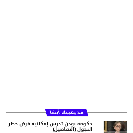
قد يعجبك أيضا
حكومة بودن تدرس إمكانية فرض حظر
التجول (التفاصيل)