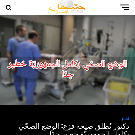
أخبار
دكتور يُطلق صيحة فزع: الوضع الصحّي
بكامل الجمهوريّة خطير جدّا