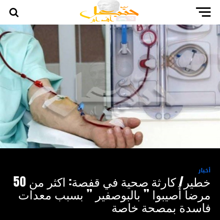
أخبار
خطير/ كارثة صحية في قفصة: اكثر من 50
مرضا أُصيبوا ” بالبوصفير ” بسبب معدات
فاسدة بمصحة خاصة