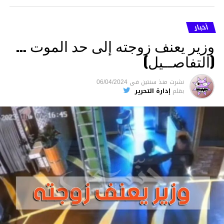
أخبار
وزير يعنف زوجته إلى حد الموت …
(التفاصــيل)
نشرت
منذ سنتين
فى
06/04/2024
بقلم
إدارة التحرير