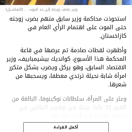
وزير يعنف زوجته إلى حد الموت ... (التفاصــيل)
استحوذت محاكمة وزير سابق متهم بضرب زوجته
حتى الموت على اهتمام الرأي العام في
كازاخستان.
وأظهرت لقطات صادمة تم عرضها في قاعة
المحكمة هذا الأسبوع، كوانديك بيشيمباييف، وزير
الاقتصاد السابق، وهو يركل ويضرب بشكل متكرر
امرأة شابة نحيلة ترتدي معطفا، ويسحبها من
شعرها.
وعثر على المرأة، سلطانات نوكينوفا، البالغة من
العمر 31 عاما، ميتة في نوفمبر الماضي في
مطعم يملكه أحد أقارب زوجها.
أكمل القراءة
ووفقا لتقرير الطبيب الشرعي، توفيت نوكينوفا