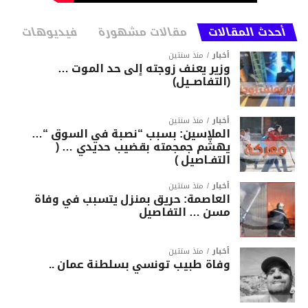
أحدث المقالات
مقالات مشهورة
فيديوهات
أخبار
منذ سنتين
وزير يعنف زوجته إلى حد الموت …
(التفاصــيل)
أخبار
منذ سنتين
الملاسين: بسبب “نصبة في السوق “…
يهشّم جمجمته بقضيب حديدي … (
التفـاصيل )
أخبار
منذ سنتين
العاصمة: حريق بمنزل يتسبب في وفاة
مسن … التفاصيل
أخبار
منذ سنتين
وفاة طبيب تونسي بسلطنة عمان ..