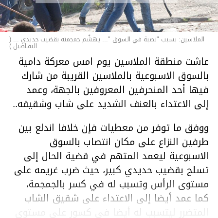
الملاسين: بسبب "نصبة في السوق "... يهشّم جمجمته بقضيب حديدي ... (
التفـاصيل )
عاشت منطقة الملاسين يوم امس معركة دامية
بالسوق الاسبوعية بالملاسين القريبة من شارك
فيها أحد المنحرفين المعروفين بالجهة، وعمد
إلى الاعتداء بالعنف الشديد على شاب وشقيقه..
ووفق ما توفر من معطيات فإن خلافا اندلع بين
طرفين النزاع على مكان انتصاب بالسوق
الاسبوعية ليعمد المتهم في قضية الحال إلى
تسلح بقضيب حديدي كبير، حيث ضرب غريمه على
مستوى الرأس وتسبب له في كسر بالجمجمة،
كما عمد أيضا إلى الاعتداء على شقيق الشاب
المتضرر ليتسبب له أيضا في كسور على مستوى