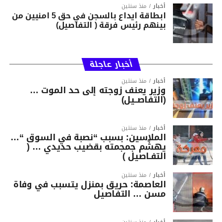
أخبار
منذ سنتين
ابطاقة ايداع بالسجن في حق 5 امنيين من
بينهم رئيس فرقة ( التفاصيل)
أخبار عاجلة
أخبار
منذ سنتين
وزير يعنف زوجته إلى حد الموت …
(التفاصــيل)
أخبار
منذ سنتين
الملاسين: بسبب “نصبة في السوق “…
يهشّم جمجمته بقضيب حديدي … (
التفـاصيل )
أخبار
منذ سنتين
العاصمة: حريق بمنزل يتسبب في وفاة
مسن … التفاصيل