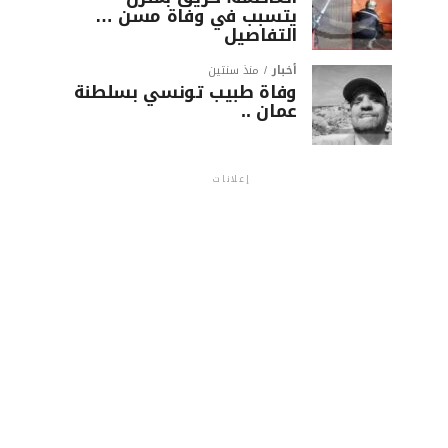
يتسبب في وفاة مسن …
التفاصيل
أخبار
منذ سنتين
وفاة طبيب تونسي بسلطنة
عمان ..
إعلانات