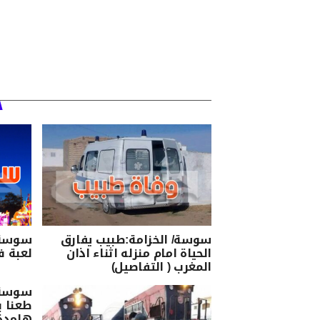
سوسة/ الخزامة:طبيب يفارق
سوسة:
الحياة امام منزله اثناء اذان
لعبة ف
المغرب ( التفاصيل)
سوسة/
طعنا 
هامدة 