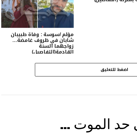
مؤلم /سوسة : وفاة طبيبان
شابان في ظروف غامضة…
زواجهما السنة
القادمة(التفاصيل)
اضغط للتعليق
ى حد الموت …