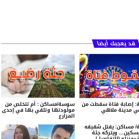
قد يعجبك أيضا
 إصابة فتاة سقطت من
سوسة/مساكن : أم تتخلص من
ي مدينة ملاهي
مولودتها وتلقي بها في إحدى
المزارع
 مساكن: يقتل شقيقه
بسكين… ويتركه جثة
بمنزله (التفاصيل)