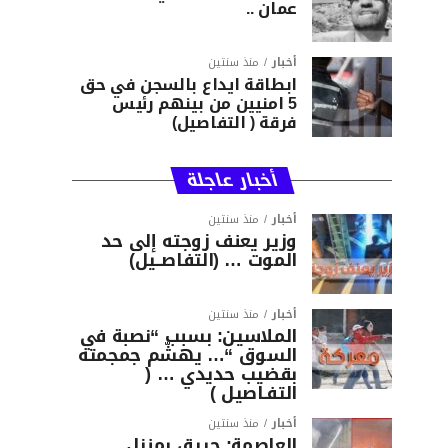
عمان ..
أخبار
منذ سنتين
ابطاقة ايداع بالسجن في حق
5 امنيين من بينهم رئيس
فرقة ( التفاصيل)
أخبار عاجلة
أخبار
منذ سنتين
وزير يعنف زوجته إلى حد
الموت … (التفاصــيل)
أخبار
منذ سنتين
الملاسين: بسبب “نصبة في
السوق “… يهشّم جمجمته
بقضيب حديدي … (
التفـاصيل )
أخبار
منذ سنتين
العاصمة: حريق بمنزل