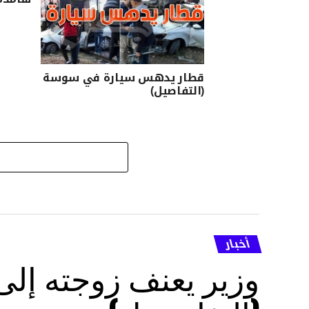
قطار يدهس سيارة في سوسة
(التفاصيل)
أخبار
وزير يعنف زوجته إل