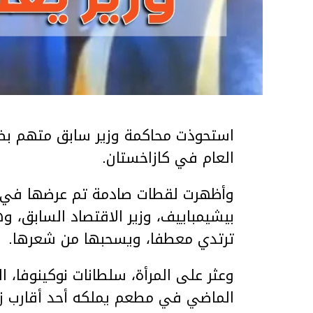
استحوذت محاكمة وزير سابق متهم بضر
العام في كازاخستان.
وأظهرت لقطات صادمة تم عرضها في ق
بيشيمباييف، وزير الاقتصاد السابق، و
ترتدي معطفا، ويسحبها من شعرها.
الماضي في مطعم يملكه أحد أقارب ز