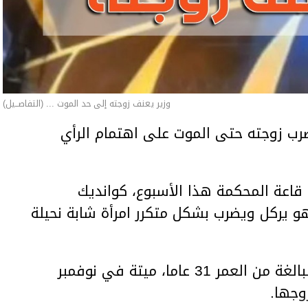
وزير يعنف زوجته إلى حد الموت ... (التفاصــيل)
ب زوجته حتى الموت على اهتمام الرأي
اعة المحكمة هذا الأسبوع، كوانديك
هو يركل ويضرب بشكل متكرر امرأة شابة نحيلة
وعثر على المرأة، سلطانات نوكينوفا، البالغة من العمر 31 عاما، ميتة في نوفمبر
وجها.