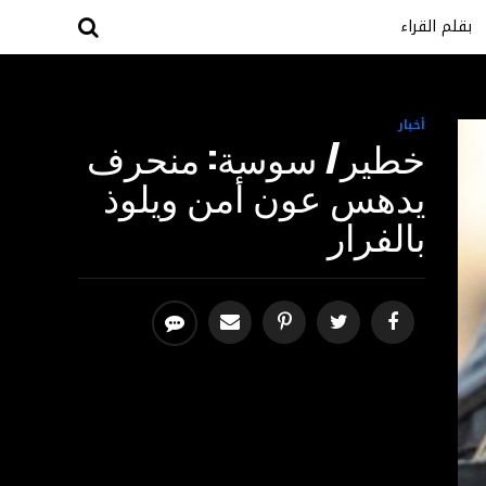
بقلم القراء
أخبار
خطير/ سوسة: منحرف
يدهس عون أمن ويلوذ
بالفرار