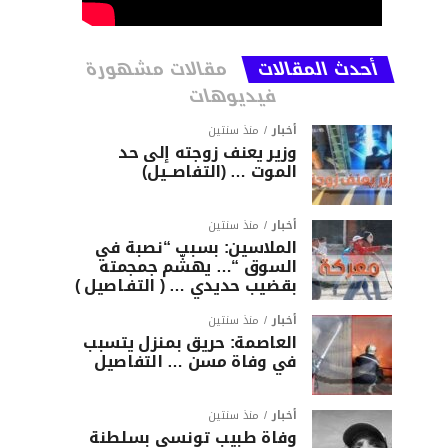
أحدث المقالات
مقالات مشهورة
فيديوهات
أخبار
منذ سنتين
وزير يعنف زوجته إلى حد
الموت … (التفاصــيل)
أخبار
منذ سنتين
الملاسين: بسبب “نصبة في
السوق “… يهشّم جمجمته
بقضيب حديدي … ( التفـاصيل )
أخبار
منذ سنتين
العاصمة: حريق بمنزل يتسبب
في وفاة مسن … التفاصيل
أخبار
منذ سنتين
وفاة طبيب تونسي بسلطنة