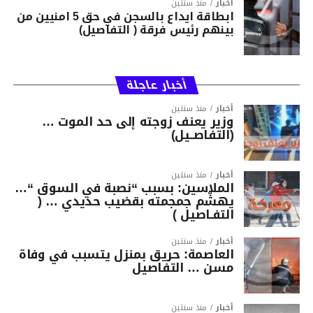
أخبار
منذ سنتين
ابطاقة ايداع بالسجن في حق 5 امنيين من
بينهم رئيس فرقة ( التفاصيل)
أخبار عاجلة
أخبار
منذ سنتين
وزير يعنف زوجته إلى حد الموت …
(التفاصــيل)
أخبار
منذ سنتين
الملاسين: بسبب “نصبة في السوق “…
يهشّم جمجمته بقضيب حديدي … (
التفـاصيل )
أخبار
منذ سنتين
العاصمة: حريق بمنزل يتسبب في وفاة
مسن … التفاصيل
أخبار
منذ سنتين