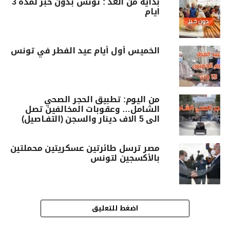
بداية من الغد : تونس بدون خبز لمدة 3
ايام
الخميس أول أيام عيد الفطر في تونس
من اليوم: تطبيق الحجر الصحي
الشامل… وعقوبات المخالفين تصل
الى 5 الاف دينار والسجن (التفـاصيل)
مصر ترسل طائرتين عسكريتين محملتين
بالأكسجين لتونس
اضغط للتعليق