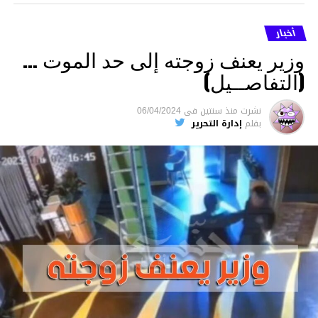
أخبار
وزير يعنف زوجته إلى حد الموت …
(التفاصــيل)
نشرت
منذ سنتين
فى
06/04/2024
بقلم
إدارة التحرير