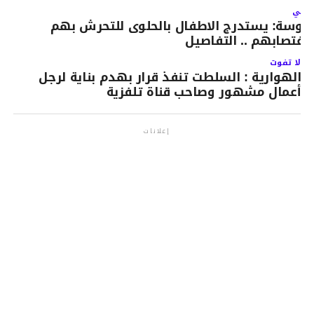
لتالي
وسة: يستدرج الاطفال بالحلوى للتحرش بهم
اغتصابهم .. التفاصيل
لا تفوت
الهوارية : السلطت تنفذ قرار بهدم بناية لرجل
أعمال مشهور وصاحب قناة تلفزية
إعلانات