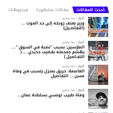
أحدث المقالات
مقالات مشهورة
فيديوهات
أخبار
منذ سنتين
وزير يعنف زوجته إلى حد الموت …
(التفاصــيل)
أخبار
منذ سنتين
الملاسين: بسبب “نصبة في السوق “…
يهشّم جمجمته بقضيب حديدي … (
التفـاصيل )
أخبار
منذ سنتين
العاصمة: حريق بمنزل يتسبب في وفاة
مسن … التفاصيل
أخبار
منذ سنتين
وفاة طبيب تونسي بسلطنة عمان ..