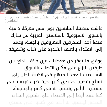
الملاسين: بسبب "نصبة في السوق "... يهشّم جمجمته بقضيب حديدي ... (
التفـاصيل )
عاشت منطقة الملاسين يوم امس معركة دامية
بالسوق الاسبوعية بالملاسين القريبة من شارك
فيها أحد المنحرفين المعروفين بالجهة، وعمد
إلى الاعتداء بالعنف الشديد على شاب وشقيقه..
ووفق ما توفر من معطيات فإن خلافا اندلع بين
طرفين النزاع على مكان انتصاب بالسوق
الاسبوعية ليعمد المتهم في قضية الحال إلى
تسلح بقضيب حديدي كبير، حيث ضرب غريمه على
مستوى الرأس وتسبب له في كسر بالجمجمة،
كما عمد أيضا إلى الاعتداء على شقيق الشاب
المتضرر ليتسبب له أيضا في كسور على مستوى