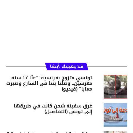
قد يعجبك أيضا
تونسي متزوج بفرنسية :”عنّا 17 سنة
معرسين.. وصلنا بتنا في الشارع وصبرت
معايا” (فيديو)
غرق سفينة شحن كانت في طريقها
إلى تونس (التفاصيل)