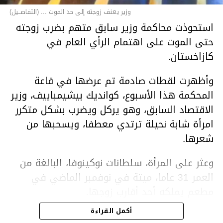
وزير يعنف زوجته إلى حد الموت ... (التفاصــيل)
استحوذت محاكمة وزير سابق متهم بضرب زوجته
حتى الموت على اهتمام الرأي العام في
كازاخستان.
وأظهرت لقطات صادمة تم عرضها في قاعة
المحكمة هذا الأسبوع، كوانديك بيشيمباييف، وزير
الاقتصاد السابق، وهو يركل ويضرب بشكل متكرر
امرأة شابة نحيلة ترتدي معطفا، ويسحبها من
شعرها.
وعثر على المرأة، سلطانات نوكينوفا، البالغة من
العمر 31 عاما، ميتة في نوفمبر الماضي في
مطعم يملكه أحد أقارب زوجها.
أكمل القراءة
ووفقا لتقرير الطبيب الشرعي، توفيت نوكينوفا