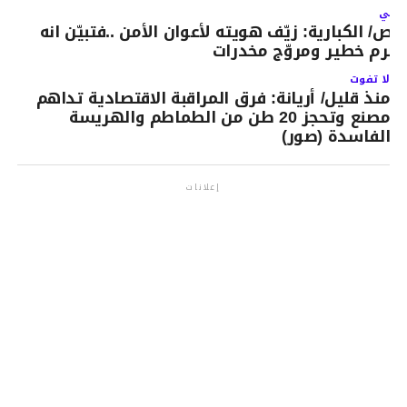
لتالي
اص/ الكبارية: زيّف هويته لأعوان الأمن ..فتبيّن انه
جرم خطير ومروّج مخدرات
لا تفوت
منذ قليل/ أريانة: فرق المراقبة الاقتصادية تداهم
مصنع وتحجز 20 طن من الطماطم والهريسة
الفاسدة (صور)
إعلانات