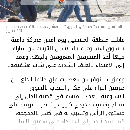
الملاسين: بسبب "نصبة في السوق "... يهشّم جمجمته بقضيب حديدي ... (
التفـاصيل )
عاشت منطقة الملاسين يوم امس معركة دامية
بالسوق الاسبوعية بالملاسين القريبة من شارك
فيها أحد المنحرفين المعروفين بالجهة، وعمد
إلى الاعتداء بالعنف الشديد على شاب وشقيقه..
ووفق ما توفر من معطيات فإن خلافا اندلع بين
طرفين النزاع على مكان انتصاب بالسوق
الاسبوعية ليعمد المتهم في قضية الحال إلى
تسلح بقضيب حديدي كبير، حيث ضرب غريمه على
مستوى الرأس وتسبب له في كسر بالجمجمة،
كما عمد أيضا إلى الاعتداء على شقيق الشاب
المتضرر ليتسبب له أيضا في كسور على مستوى