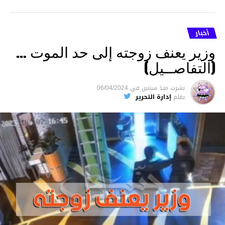
أخبار
وزير يعنف زوجته إلى حد الموت …
(التفاصــيل)
نشرت
منذ سنتين
فى
06/04/2024
بقلم
إدارة التحرير