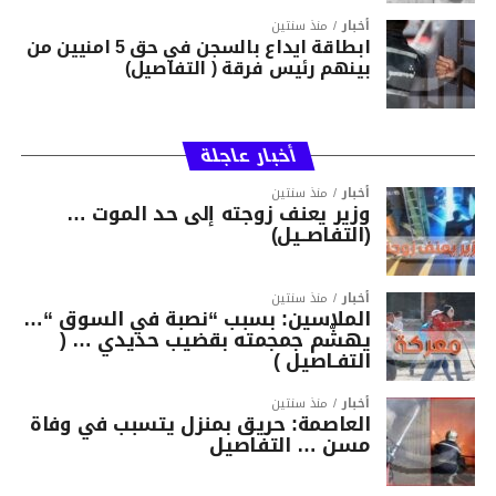
أخبار
منذ سنتين
ابطاقة ايداع بالسجن في حق 5 امنيين من
بينهم رئيس فرقة ( التفاصيل)
أخبار عاجلة
أخبار
منذ سنتين
وزير يعنف زوجته إلى حد الموت …
(التفاصــيل)
أخبار
منذ سنتين
الملاسين: بسبب “نصبة في السوق “…
يهشّم جمجمته بقضيب حديدي … (
التفـاصيل )
أخبار
منذ سنتين
العاصمة: حريق بمنزل يتسبب في وفاة
مسن … التفاصيل