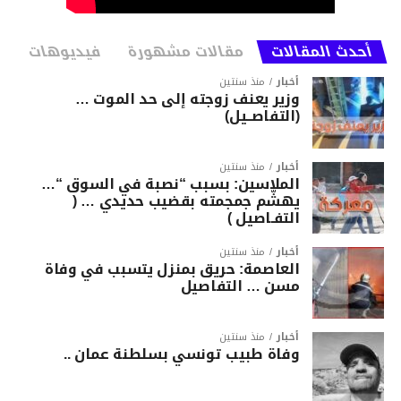
أحدث المقالات
مقالات مشهورة
فيديوهات
أخبار
منذ سنتين
وزير يعنف زوجته إلى حد الموت …
(التفاصــيل)
أخبار
منذ سنتين
الملاسين: بسبب “نصبة في السوق “…
يهشّم جمجمته بقضيب حديدي … (
التفـاصيل )
أخبار
منذ سنتين
العاصمة: حريق بمنزل يتسبب في وفاة
مسن … التفاصيل
أخبار
منذ سنتين
وفاة طبيب تونسي بسلطنة عمان ..