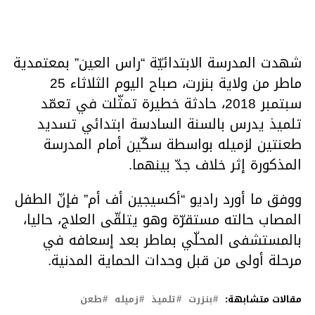
شهدت المدرسة الابتدائيّة “راس العين” بمعتمدية
ماطر من ولاية بنزرت، صباح اليوم الثلاثاء 25
سبتمبر 2018، حادثة خطيرة تمثّلت في تعمّد
تلميذ يدرس بالسنة السادسة ابتدائي تسديد
طعنتين لزميله بواسطة سكّين أمام المدرسة
المذكورة إثر خلاف جدّ بينهما.
ووفق ما أورد راديو “أكسيجين أف أم” فإنّ الطفل
المصاب حالته مستقرّة وهو يتلقّى العلاج، حاليا،
بالمستشفى المحلّي بماطر بعد إسعافه في
مرحلة أولى من قبل وحدات الحماية المدنية.
مقالات متشابهة:
بنزرت
تلميذ
زميله
طعن