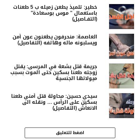
خطير: تلميذ يطعن زميله ب 5 طعنات
باستعمال ” موس بوسعادة”
(التفـاصيل)
العاصمة: منحرفون يطعنون عون أمن
ويسلبونه ماله وهاتفه (التفاصيل)
جريمة قتل بشعة في المرسى: يقتل
زوجته طعنا بسكين حتى الموت بسبب
ميولاتها الجنسية
سيدي حسين: محاولة قتل أمني طعنا
بسكين على الرأس … ونقله الى
الانعاش (التفاصيل)
اضغط للتعليق