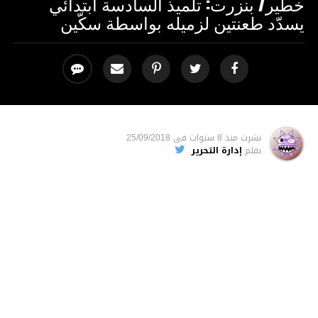
خطير/ بنزرت: تلميذ السادسة ابتدائي
يسدّد طعنتين لزميله بواسطة سكّين
نشرت
منذ 8 سنوات
فى
25/09/2018
بقلم
إدارة التحرير