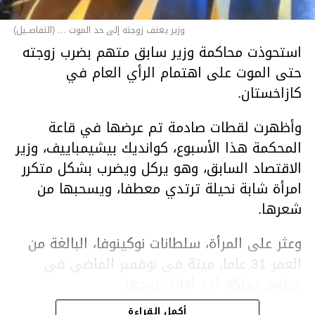
وزير يعنف زوجته إلى حد الموت ... (التفاصــيل)
استحوذت محاكمة وزير سابق متهم بضرب زوجته
حتى الموت على اهتمام الرأي العام في
كازاخستان.
وأظهرت لقطات صادمة تم عرضها في قاعة
المحكمة هذا الأسبوع، كوانديك بيشيمباييف، وزير
الاقتصاد السابق، وهو يركل ويضرب بشكل متكرر
امرأة شابة نحيلة ترتدي معطفا، ويسحبها من
شعرها.
وعثر على المرأة، سلطانات نوكينوفا، البالغة من
العمر 31 عاما، ميتة في نوفمبر الماضي في
مطعم يملكه أحد أقارب زوجها.
أكمل القراءة