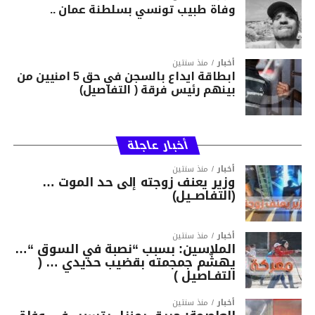
وفاة طبيب تونسي بسلطنة عمان ..
أخبار
منذ سنتين
ابطاقة ايداع بالسجن في حق 5 امنيين من
بينهم رئيس فرقة ( التفاصيل)
أخبار عاجلة
أخبار
منذ سنتين
وزير يعنف زوجته إلى حد الموت …
(التفاصــيل)
أخبار
منذ سنتين
الملاسين: بسبب “نصبة في السوق “…
يهشّم جمجمته بقضيب حديدي … (
التفـاصيل )
أخبار
منذ سنتين