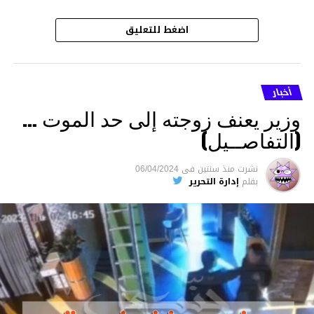
اضغط للتعليق
أخبار
وزير يعنف زوجته إلى حد الموت …
(التفاصــيل)
نشرت
منذ سنتين
فى
06/04/2024
بقلم
إدارة التحرير