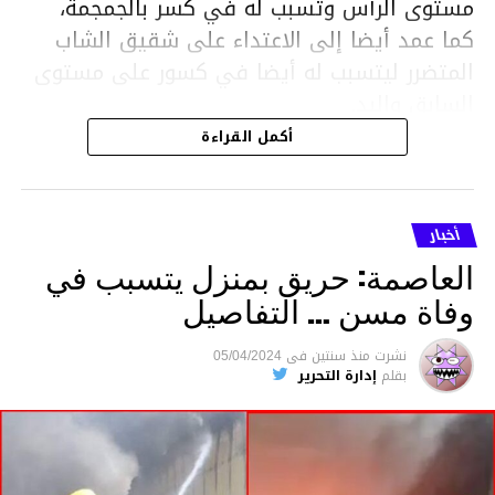
مستوى الرأس وتسبب له في كسر بالجمجمة،
كما عمد أيضا إلى الاعتداء على شقيق الشاب
المتضرر ليتسبب له أيضا في كسور على مستوى
السابق واليد.
هذا وقد تمكن أعوان مركز الأمن الوطني بحي
أكمل القراءة
هلال في توقيت قياسي من محاصرة المشتبه به
والقبض عليه وإحالته على التحقيق في خصوص
ما نُسبه إليه.
أخبار
العاصمة: حريق بمنزل يتسبب في
وفاة مسن … التفاصيل
متابعة
نشرت
منذ سنتين
فى
05/04/2024
بقلم
إدارة التحرير
قسم الاخبار