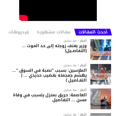
أحدث المقالات
مقالات مشهورة
فيديوهات
أخبار
منذ سنتين
وزير يعنف زوجته إلى حد الموت …
(التفاصــيل)
أخبار
منذ سنتين
الملاسين: بسبب “نصبة في السوق “…
يهشّم جمجمته بقضيب حديدي … (
التفـاصيل )
أخبار
منذ سنتين
العاصمة: حريق بمنزل يتسبب في وفاة
مسن … التفاصيل
أخبار
منذ سنتين