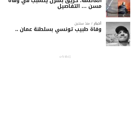
العاصمة: حريق بمنزل يتسبب في وفاة
مسن … التفاصيل
أخبار
منذ سنتين
وفاة طبيب تونسي بسلطنة عمان ..
إعلانات