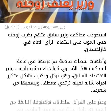
وزير يعنف زوجته إلى حد الموت ... (التفاصــيل)
استحوذت محاكمة وزير سابق متهم بضرب زوجته
حتى الموت على اهتمام الرأي العام في
كازاخستان.
وأظهرت لقطات صادمة تم عرضها في قاعة
المحكمة هذا الأسبوع، كوانديك بيشيمباييف، وزير
الاقتصاد السابق، وهو يركل ويضرب بشكل متكرر
امرأة شابة نحيلة ترتدي معطفا، ويسحبها من
شعرها.
وعثر على المرأة، سلطانات نوكينوفا، البالغة من
العمر 31 عاما، ميتة في نوفمبر الماضي في