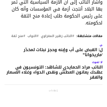
واشار النائب إلى أن الأزمة السياسية التي تمر
بها البلاد أنتجت أزمة في المؤسسات وأنه كان
على رئيس الحكومة طلب إعادة منح الثقة
لحكومته.
مقالات متشابهة:
النائب زهير المغزاوي
النواب
منح ثقة
لتالي
ابل: القبض على أب وإبنه وحجز نبتات لمخدّر
لـ”ماريخوانا”
لا تفوت
النائب مراد الحمايدي للشاهد: التونسيون في
عهدك يعانون العطش ونقص الدواء وغلاء الاسعار
والفقر
إعلانات