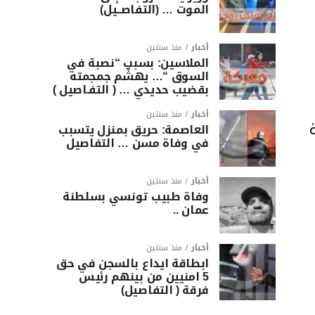
الموت … (التفاصــيل)
أخبار
منذ سنتين
الملاسين: بسبب “نصبة في
السوق “… يهشّم جمجمته
بقضيب حديدي … ( التفـاصيل )
أخبار
منذ سنتين
العاصمة: حريق بمنزل يتسبب
في وفاة مسن … التفاصيل
أخبار
منذ سنتين
وفاة طبيب تونسي بسلطنة
عمان ..
أخبار
منذ سنتين
ابطاقة ايداع بالسجن في حق
5 امنيين من بينهم رئيس
فرقة ( التفاصيل)