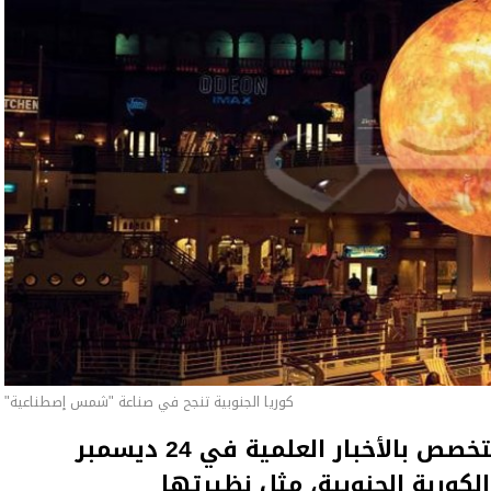
كوريا الجنوبية تنجح في صناعة "شمس إصطناعية"
قال موقع Phys.org البريطاني المتخصص بالأخبار العلمية في 24 ديسمبر
 الكورية الجنوبية، مثل نظيرتها