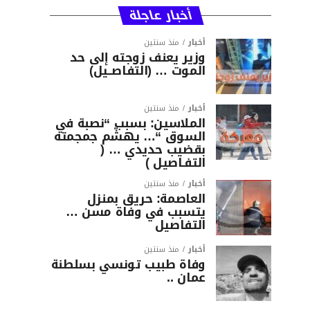
أخبار عاجلة
أخبار
منذ سنتين
وزير يعنف زوجته إلى حد
الموت … (التفاصــيل)
أخبار
منذ سنتين
الملاسين: بسبب “نصبة في
السوق “… يهشّم جمجمته
بقضيب حديدي … (
التفـاصيل )
أخبار
منذ سنتين
العاصمة: حريق بمنزل
يتسبب في وفاة مسن …
التفاصيل
أخبار
منذ سنتين
وفاة طبيب تونسي بسلطنة
عمان ..