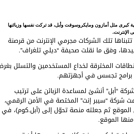
 كبرى مثل أمازون ومايكروسوفت وأبل، قد تركت نفسها وزبائنها
الإنترنت.
 تتبناها تلك الشركات مجرمي الإنترنت من قرصنة
ليدها، وفق ما نقلت صحيفة “ديلي تلغراف”.
نطاقات المخترقة لخداع المستخدمين والتسلل بغر
يت برامج تجسس في أجهزتهم.
كة “أبل” أنشئ لمساعدة الزبائن على ترتيب
عت شركة “سيبر إنت” المختصة في الأمن الرقمي،
لموقع ثم جعلته منصة تحوّل إلى (أبل.كوم)، في
 منها الموقع.