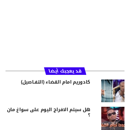
قد يعجبك أيضا
كادوريم امام القضاء (التفـاصيل)
هل سيتم الافراج اليوم على سواغ مان
؟