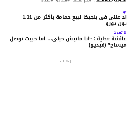
مقالات متشابهة:
عم محمد
فيديو
قضاء
لتالي
مزاد علنى فى بلجيكا لبيع حمامة بأكثر من 1.31
ليون يورو
لا تفوت
عائشة عطية : “انا مانيش حبلى… اما حبيت نوصل
ميساج” (فيديو)
إعلانات