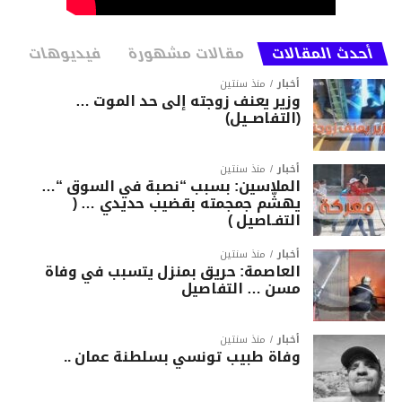
أحدث المقالات
مقالات مشهورة
فيديوهات
أخبار
منذ سنتين
وزير يعنف زوجته إلى حد الموت …
(التفاصــيل)
أخبار
منذ سنتين
الملاسين: بسبب “نصبة في السوق “…
يهشّم جمجمته بقضيب حديدي … (
التفـاصيل )
أخبار
منذ سنتين
العاصمة: حريق بمنزل يتسبب في وفاة
مسن … التفاصيل
أخبار
منذ سنتين
وفاة طبيب تونسي بسلطنة عمان ..