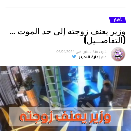
أخبار
وزير يعنف زوجته إلى حد الموت …
(التفاصــيل)
نشرت
منذ سنتين
فى
06/04/2024
بقلم
إدارة التحرير