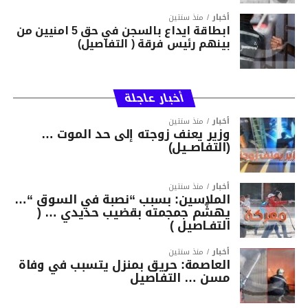
أخبار
منذ سنتين
ابطاقة ايداع بالسجن في حق 5 امنيين من
بينهم رئيس فرقة ( التفاصيل)
أخبار عاجلة
أخبار
منذ سنتين
وزير يعنف زوجته إلى حد الموت …
(التفاصــيل)
أخبار
منذ سنتين
الملاسين: بسبب “نصبة في السوق “…
يهشّم جمجمته بقضيب حديدي … (
التفـاصيل )
أخبار
منذ سنتين
العاصمة: حريق بمنزل يتسبب في وفاة
مسن … التفاصيل