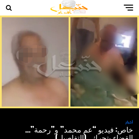
أخبار
خاص: فيديو “عم محمد” و”رحمة”…
القضاء يتحرك…(التفاصيل)