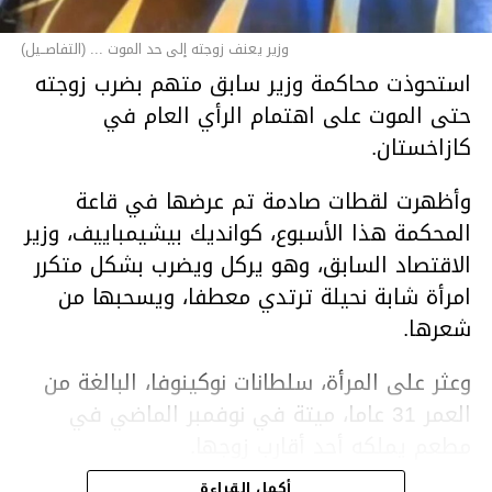
وزير يعنف زوجته إلى حد الموت ... (التفاصــيل)
استحوذت محاكمة وزير سابق متهم بضرب زوجته
حتى الموت على اهتمام الرأي العام في
كازاخستان.
وأظهرت لقطات صادمة تم عرضها في قاعة
المحكمة هذا الأسبوع، كوانديك بيشيمباييف، وزير
الاقتصاد السابق، وهو يركل ويضرب بشكل متكرر
امرأة شابة نحيلة ترتدي معطفا، ويسحبها من
شعرها.
وعثر على المرأة، سلطانات نوكينوفا، البالغة من
العمر 31 عاما، ميتة في نوفمبر الماضي في
مطعم يملكه أحد أقارب زوجها.
أكمل القراءة