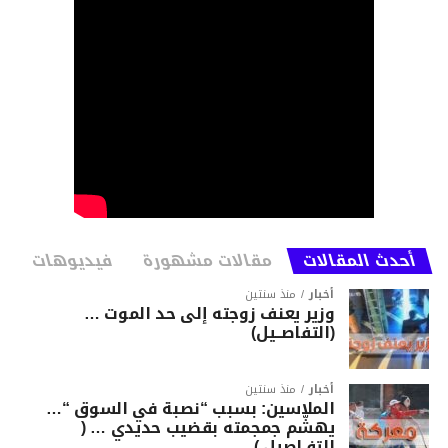
أحدث المقالات
مقالات مشهورة
فيديوهات
أخبار
منذ سنتين
وزير يعنف زوجته إلى حد الموت …
(التفاصــيل)
أخبار
منذ سنتين
الملاسين: بسبب “نصبة في السوق “…
يهشّم جمجمته بقضيب حديدي … (
التفـاصيل )