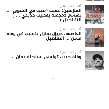
أخبار
منذ سنتين
الملاسين: بسبب “نصبة في السوق “…
يهشّم جمجمته بقضيب حديدي … (
التفـاصيل )
أخبار
منذ سنتين
العاصمة: حريق بمنزل يتسبب في وفاة
مسن … التفاصيل
أخبار
منذ سنتين
وفاة طبيب تونسي بسلطنة عمان ..
إعلانات