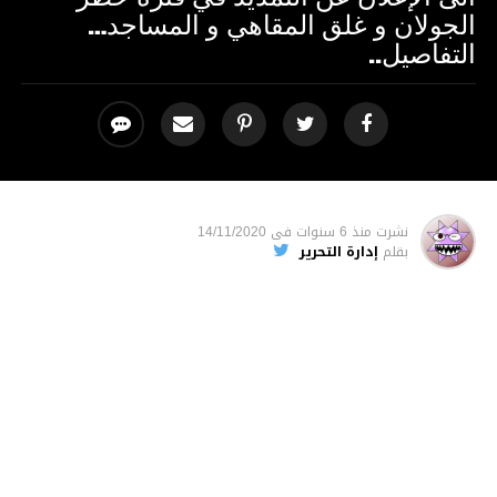
الجولان و غلق المقاهي و المساجد…
‏التفاصيل.. ‏
نشرت
منذ 6 سنوات
فى
14/11/2020
بقلم
إدارة التحرير