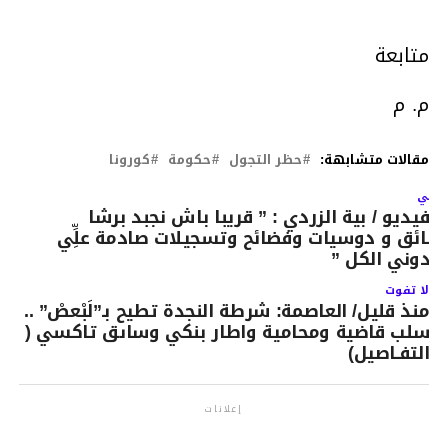
متابعة
م. م
مقالات متشابهة:
حظر التجول
حكومة
كورونا
لتالي
الفيديو / بية الزردي : ” قريبا باش نجبد برشا
قائق و دوسيات وفضائح وتسجيلات صادمة علِِّي
بدوني الكل ”
لا تفوت
منذ قليل/ العاصمة: شرطة النجدة تطيح بـ”لَبْعصْ” ..
سلب قاضية ومحامية واطار بنكي وساىق تاكسي (
التفـاصيل)
إعلانات