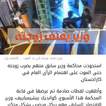
وزير يعنف زوجته إلى حد الموت ... (التفاصــيل)
استحوذت محاكمة وزير سابق متهم بضرب زوجته
حتى الموت على اهتمام الرأي العام في
كازاخستان.
وأظهرت لقطات صادمة تم عرضها في قاعة
المحكمة هذا الأسبوع، كوانديك بيشيمباييف، وزير
الاقتصاد السابق، وهو يركل ويضرب بشكل متكرر