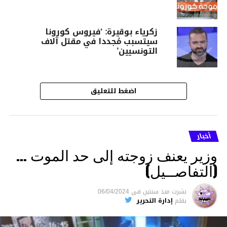
زكرياء بوقيرة: ‘فيروس كورونا
سيتسبب مُجددا في مقتل آلاف
التونسيين’
اضغط للتعليق
أخبار
وزير يعنف زوجته إلى حد الموت …
(التفاصــيل)
نشرت
منذ سنتين
فى
06/04/2024
بقلم
إدارة التحرير