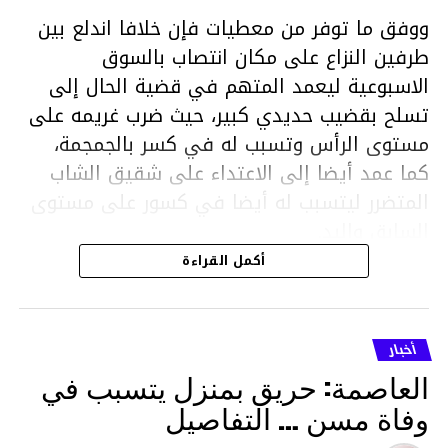
ووفق ما توفر من معطيات فإن خلافا اندلع بين
طرفين النزاع على مكان انتصاب بالسوق
الاسبوعية ليعمد المتهم في قضية الحال إلى
تسلح بقضيب حديدي كبير، حيث ضرب غريمه على
مستوى الرأس وتسبب له في كسر بالجمجمة،
كما عمد أيضا إلى الاعتداء على شقيق الشاب
المتضرر ليتسبب له أيضا في كسور على مستوى
السابق واليد.
هذا وقد تمكن أعوان مركز الأمن الوطني بحي
أكمل القراءة
هلال في توقيت قياسي من محاصرة المشتبه به
والقبض عليه وإحالته على التحقيق في خصوص
ما نُسبه إليه.
أخبار
العاصمة: حريق بمنزل يتسبب في
وفاة مسن … التفاصيل
متابعة