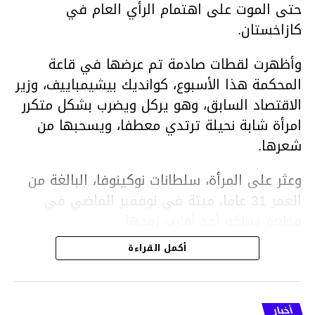
حتى الموت على اهتمام الرأي العام في
كازاخستان.
وأظهرت لقطات صادمة تم عرضها في قاعة
المحكمة هذا الأسبوع، كوانديك بيشيمباييف، وزير
الاقتصاد السابق، وهو يركل ويضرب بشكل متكرر
امرأة شابة نحيلة ترتدي معطفا، ويسحبها من
شعرها.
وعثر على المرأة، سلطانات نوكينوفا، البالغة من
العمر 31 عاما، ميتة في نوفمبر الماضي في
مطعم يملكه أحد أقارب زوجها.
أكمل القراءة
ووفقا لتقرير الطبيب الشرعي، توفيت نوكينوفا
متأثرة بصدمة في الدماغ، وكانت إحدى عظام
أنفها مكسورة وكانت هناك كدمات متعددة على
أخبار