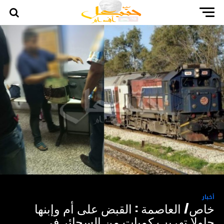
أخبار
خاص/ العاصمة : القبض على أم وإبنها
حاولا تهريب كميات من السجائر في