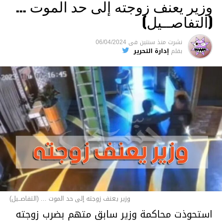
وزير يعنف زوجته إلى حد الموت …
(التفاصــيل)
نشرت
منذ سنتين
فى
06/04/2024
بقلم
إدارة التحرير
وزير يعنف زوجته إلى حد الموت ... (التفاصــيل)
استحوذت محاكمة وزير سابق متهم بضرب زوجته