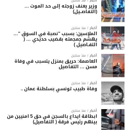
أخبار
منذ سنتين
وزير يعنف زوجته إلى حد الموت …
(التفاصــيل)
أخبار
منذ سنتين
الملاسين: بسبب “نصبة في السوق “…
يهشّم جمجمته بقضيب حديدي … (
التفـاصيل )
أخبار
منذ سنتين
العاصمة: حريق بمنزل يتسبب في وفاة
مسن … التفاصيل
أخبار
منذ سنتين
وفاة طبيب تونسي بسلطنة عمان ..
أخبار
منذ سنتين
ابطاقة ايداع بالسجن في حق 5 امنيين من
بينهم رئيس فرقة ( التفاصيل)