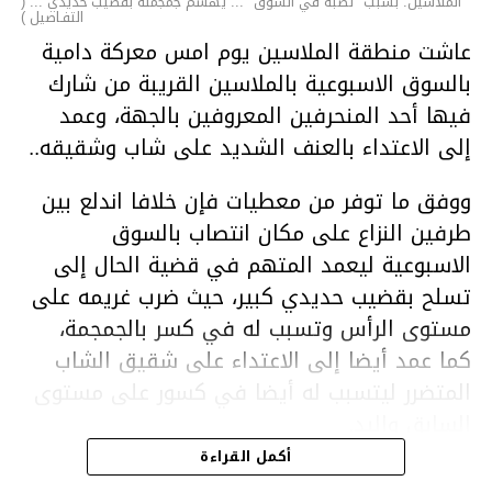
الملاسين: بسبب "نصبة في السوق "... يهشّم جمجمته بقضيب حديدي ... (
التفـاصيل )
عاشت منطقة الملاسين يوم امس معركة دامية
بالسوق الاسبوعية بالملاسين القريبة من شارك
فيها أحد المنحرفين المعروفين بالجهة، وعمد
إلى الاعتداء بالعنف الشديد على شاب وشقيقه..
ووفق ما توفر من معطيات فإن خلافا اندلع بين
طرفين النزاع على مكان انتصاب بالسوق
الاسبوعية ليعمد المتهم في قضية الحال إلى
تسلح بقضيب حديدي كبير، حيث ضرب غريمه على
مستوى الرأس وتسبب له في كسر بالجمجمة،
كما عمد أيضا إلى الاعتداء على شقيق الشاب
المتضرر ليتسبب له أيضا في كسور على مستوى
السابق واليد.
هذا وقد تمكن أعوان مركز الأمن الوطني بحي
أكمل القراءة
هلال في توقيت قياسي من محاصرة المشتبه به