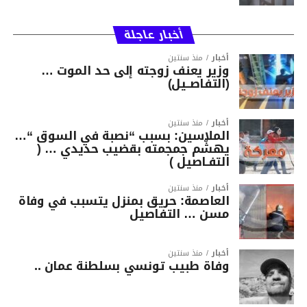
أخبار عاجلة
أخبار
منذ سنتين
وزير يعنف زوجته إلى حد الموت …
(التفاصــيل)
أخبار
منذ سنتين
الملاسين: بسبب “نصبة في السوق “…
يهشّم جمجمته بقضيب حديدي … (
التفـاصيل )
أخبار
منذ سنتين
العاصمة: حريق بمنزل يتسبب في وفاة
مسن … التفاصيل
أخبار
منذ سنتين
وفاة طبيب تونسي بسلطنة عمان ..