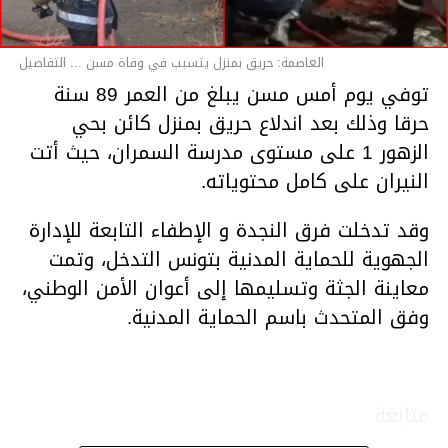
العاصمة: حريق بمنزل يتسبب في وفاة مسن ... التفاصيل
توفي يوم أمس مسن يبلغ من العمر 89 سنة
حرقا وذلك بعد اندلاع حريق بمنزل كائن بحي
الزهور 1 على مستوى مدرسة السمران، حيث أتت
النيران على كامل محتوياته.
وقد تدخلت فرق النجدة و الإطفاء التابعة للإدارة
الجهوية للحماية المدنية بتونس التدخل، وتمت
معاينة الجثة وتسليمها إلى أعوان الأمن الوطني،
وفق المتحدث باسم الحماية المدنية.
متابعة