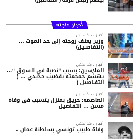
بينهم رئيس فرقة ( التفاصيل)
أخبار عاجلة
أخبار
منذ سنتين
وزير يعنف زوجته إلى حد الموت …
(التفاصــيل)
أخبار
منذ سنتين
الملاسين: بسبب “نصبة في السوق “…
يهشّم جمجمته بقضيب حديدي … (
التفـاصيل )
أخبار
منذ سنتين
العاصمة: حريق بمنزل يتسبب في وفاة
مسن … التفاصيل
أخبار
منذ سنتين
وفاة طبيب تونسي بسلطنة عمان ..