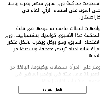
استحوذت محاكمة وزير سابق متهم بضرب زوجته
حتى الموت على اهتمام الرأي العام في
كازاخستان.
وأظهرت لقطات صادمة تم عرضها في قاعة
المحكمة هذا الأسبوع، كوانديك بيشيمباييف، وزير
الاقتصاد السابق، وهو يركل ويضرب بشكل متكرر
امرأة شابة نحيلة ترتدي معطفا، ويسحبها من
شعرها.
وعثر على المرأة، سلطانات نوكينوفا، البالغة من
العمر 31 عاما، ميتة في نوفمبر الماضي في
مطعم يملكه أحد أقارب زوجها.
أكمل القراءة
ووفقا لتقرير الطبيب الشرعي، توفيت نوكينوفا
متأثرة بصدمة في الدماغ، وكانت إحدى عظام