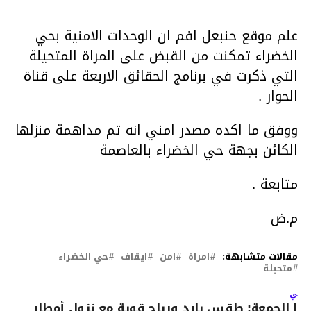
علم موقع حنبعل افم ان الوحدات الامنية بحي
الخضراء تمكنت من القبض على المراة المتحيلة
التي ذكرت في برنامج الحقائق الاربعة على قناة
الحوار .
ووفق ما اكده مصدر امني انه تم مداهمة منزلها
الكائن بجهة حي الخضراء بالعاصمة
متابعة .
م.ض
مقالات متشابهة:
امراة
امن
ايقاف
حي الخضراء
متحيلة
لتالي
دا الجمعة: طقس بارد ورياح قوية مع نزول أمطار