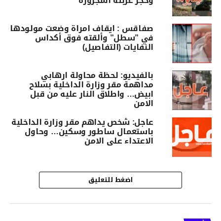
وحجز عربته المجرورة
صفاقس : ايقاف امراة وضعت مولودها
في ”سطل” وألقته فوق أكداس
النفايات (التفاصيل)
بالفيديو: لحظة محاولة ارهابي
مداهمة مقر وزارة الداخلية بسلاح
ابيض… واطلاق النار عليه من قبل
الامن
عاجل: شخص يداهم مقر وزارة الداخلية
باستعمال ساطور وسكين… وحاول
الاعتداء على الامن
اضغط للتعليق