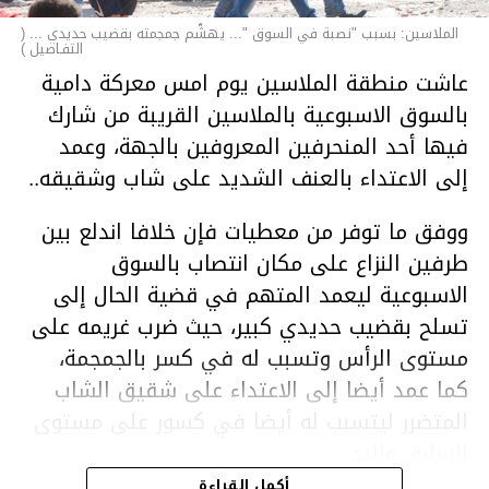
الملاسين: بسبب "نصبة في السوق "... يهشّم جمجمته بقضيب حديدي ... (
التفـاصيل )
عاشت منطقة الملاسين يوم امس معركة دامية
بالسوق الاسبوعية بالملاسين القريبة من شارك
فيها أحد المنحرفين المعروفين بالجهة، وعمد
إلى الاعتداء بالعنف الشديد على شاب وشقيقه..
ووفق ما توفر من معطيات فإن خلافا اندلع بين
طرفين النزاع على مكان انتصاب بالسوق
الاسبوعية ليعمد المتهم في قضية الحال إلى
تسلح بقضيب حديدي كبير، حيث ضرب غريمه على
مستوى الرأس وتسبب له في كسر بالجمجمة،
كما عمد أيضا إلى الاعتداء على شقيق الشاب
المتضرر ليتسبب له أيضا في كسور على مستوى
السابق واليد.
هذا وقد تمكن أعوان مركز الأمن الوطني بحي
أكمل القراءة