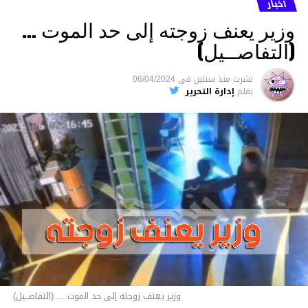
أخبار
وزير يعنف زوجته إلى حد الموت …
(التفاصــيل)
نشرت
منذ سنتين
فى
06/04/2024
بقلم
إدارة التحرير
وزير يعنف زوجته إلى حد الموت ... (التفاصــيل)