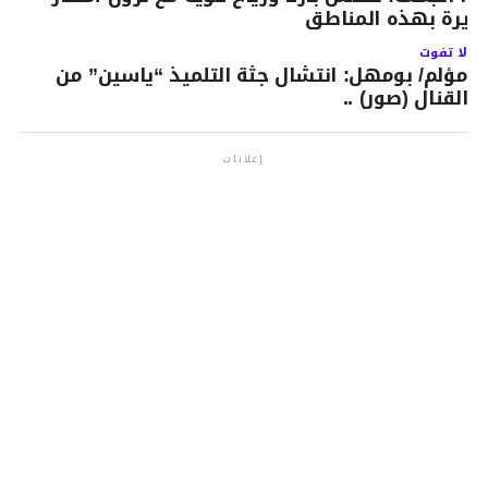
زيرة بهذه المناطق
لا تفوت
مؤلم/ بومهل: انتشال جثة التلميذ “ياسين” من
القنال (صور) ..
إعلانات