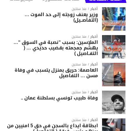
أخبار
منذ سنتين
وزير يعنف زوجته إلى حد الموت …
(التفاصــيل)
أخبار
منذ سنتين
الملاسين: بسبب “نصبة في السوق “…
يهشّم جمجمته بقضيب حديدي … (
التفـاصيل )
أخبار
منذ سنتين
العاصمة: حريق بمنزل يتسبب في وفاة
مسن … التفاصيل
أخبار
منذ سنتين
وفاة طبيب تونسي بسلطنة عمان ..
أخبار
منذ سنتين
ابطاقة ايداع بالسجن في حق 5 امنيين من