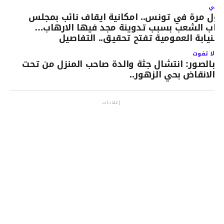
لتالي
اول مرة في تونس.. امكانية ايقاف نائب بمجلس
واب الشعب بسبب تدوينة مجد فيها الارهاب…
النيابة العمومية تفتح تحقيق.. التفاصيل
لا تفوت
بالصور: انتشال جثة والدة صاحب المنزل من تحت
الانقاض بحي الزهور..
إعلانات