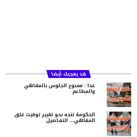
قد يعجبك أيضا
غدا : ممنوع الجلوس بالمقاهي
والمطاعم
الحكومة تتجه نحو تغيير توقيت غلق
المقاهي… التفـاصيل