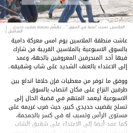
الملاسين: بسبب "نصبة في السوق "... يهشّم جمجمته بقضيب حديدي ... (
التفـاصيل )
عاشت منطقة الملاسين يوم امس معركة دامية
بالسوق الاسبوعية بالملاسين القريبة من شارك
فيها أحد المنحرفين المعروفين بالجهة، وعمد
إلى الاعتداء بالعنف الشديد على شاب وشقيقه..
ووفق ما توفر من معطيات فإن خلافا اندلع بين
طرفين النزاع على مكان انتصاب بالسوق
الاسبوعية ليعمد المتهم في قضية الحال إلى
تسلح بقضيب حديدي كبير، حيث ضرب غريمه على
مستوى الرأس وتسبب له في كسر بالجمجمة،
كما عمد أيضا إلى الاعتداء على شقيق الشاب
المتضرر ليتسبب له أيضا في كسور على مستوى