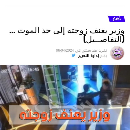
أخبار
وزير يعنف زوجته إلى حد الموت …
(التفاصــيل)
نشرت
منذ سنتين
فى
06/04/2024
بقلم
إدارة التحرير