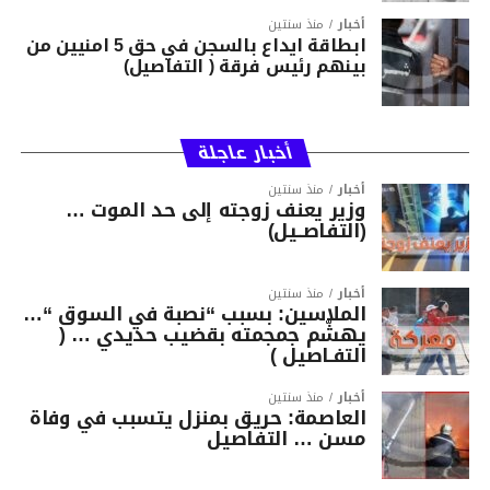
أخبار
منذ سنتين
ابطاقة ايداع بالسجن في حق 5 امنيين من
بينهم رئيس فرقة ( التفاصيل)
أخبار عاجلة
أخبار
منذ سنتين
وزير يعنف زوجته إلى حد الموت …
(التفاصــيل)
أخبار
منذ سنتين
الملاسين: بسبب “نصبة في السوق “…
يهشّم جمجمته بقضيب حديدي … (
التفـاصيل )
أخبار
منذ سنتين
العاصمة: حريق بمنزل يتسبب في وفاة
مسن … التفاصيل