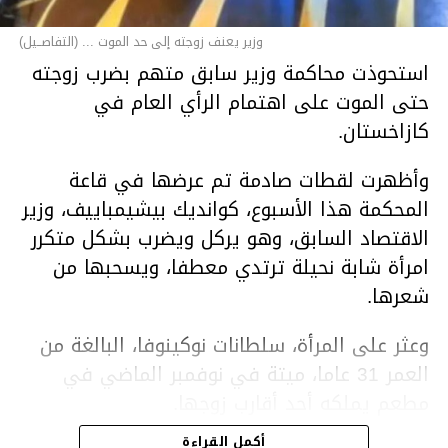
وزير يعنف زوجته إلى حد الموت ... (التفاصــيل)
استحوذت محاكمة وزير سابق متهم بضرب زوجته
حتى الموت على اهتمام الرأي العام في
كازاخستان.
وأظهرت لقطات صادمة تم عرضها في قاعة
المحكمة هذا الأسبوع، كوانديك بيشيمباييف، وزير
الاقتصاد السابق، وهو يركل ويضرب بشكل متكرر
امرأة شابة نحيلة ترتدي معطفا، ويسحبها من
شعرها.
وعثر على المرأة، سلطانات نوكينوفا، البالغة من
العمر 31 عاما، ميتة في نوفمبر الماضي في
مطعم يملكه أحد أقارب زوجها.
أكمل القراءة