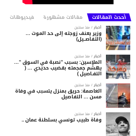
أحدث المقالات
مقالات مشهورة
فيديوهات
أخبار
منذ سنتين
وزير يعنف زوجته إلى حد الموت …
(التفاصــيل)
أخبار
منذ سنتين
الملاسين: بسبب “نصبة في السوق “…
يهشّم جمجمته بقضيب حديدي … (
التفـاصيل )
أخبار
منذ سنتين
العاصمة: حريق بمنزل يتسبب في وفاة
مسن … التفاصيل
أخبار
منذ سنتين
وفاة طبيب تونسي بسلطنة عمان ..