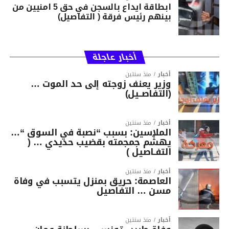
ابطاقة ايداع بالسجن في حق 5 امنيين من
بينهم رئيس فرقة ( التفاصيل)
أخبار عاجلة
أخبار
منذ سنتين
وزير يعنف زوجته إلى حد الموت …
(التفاصــيل)
أخبار
منذ سنتين
الملاسين: بسبب “نصبة في السوق “…
يهشّم جمجمته بقضيب حديدي … (
التفـاصيل )
أخبار
منذ سنتين
العاصمة: حريق بمنزل يتسبب في وفاة
مسن … التفاصيل
أخبار
منذ سنتين