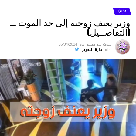
أخبار
وزير يعنف زوجته إلى حد الموت …
(التفاصــيل)
نشرت
منذ سنتين
فى
06/04/2024
بقلم
إدارة التحرير