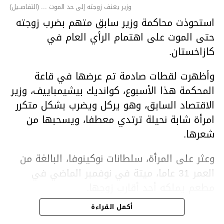
وزير يعنف زوجته إلى حد الموت ... (التفاصــيل)
استحوذت محاكمة وزير سابق متهم بضرب زوجته
حتى الموت على اهتمام الرأي العام في
كازاخستان.
وأظهرت لقطات صادمة تم عرضها في قاعة
المحكمة هذا الأسبوع، كوانديك بيشيمباييف، وزير
الاقتصاد السابق، وهو يركل ويضرب بشكل متكرر
امرأة شابة نحيلة ترتدي معطفا، ويسحبها من
شعرها.
وعثر على المرأة، سلطانات نوكينوفا، البالغة من
العمر 31 عاما، ميتة في نوفمبر الماضي في
مطعم يملكه أحد أقارب زوجها.
أكمل القراءة
ووفقا لتقرير الطبيب الشرعي، توفيت نوكينوفا