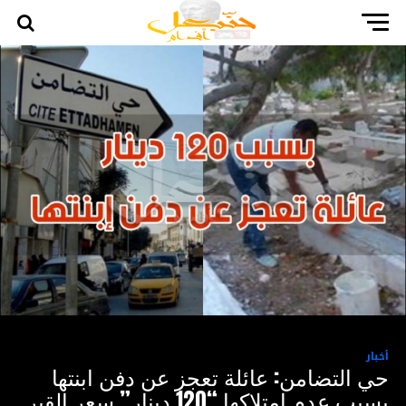
أخبار
حي التضامن: عائلة تعجز عن دفن ابنتها
بسبب عدم امتلاكها “120 دينار” سعر القبر‎