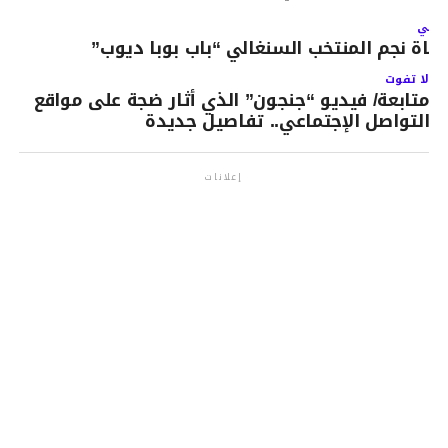
لتالي
فاة نجم المنتخب السنغالي “باب بوبا ديوب”
لا تفوت
متابعة/ فيديو “جنجون” الذي أثار ضجة على مواقع
التواصل الإجتماعي.. تفاصيل جديدة
إعلانات