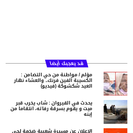
قد يعجبك أيضا
مؤلم / مواطنة من حي التضامن :
الكسيبة ألفين فرنك.. والعشاء نهار
العيد شكشوكة (فيديو)
يحدث في القيروان : شاب يخرب قبر
ميت و يقوم بسرقة رفاته، انتقاما من
إبنه
الإعلان عن مسيرة شعبية ضخمة لحي