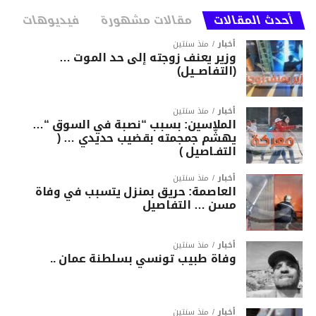
أحدث المقالات
مقالات مشهورة
فيديوهات
أخبار
منذ سنتين
وزير يعنف زوجته إلى حد الموت …
(التفاصــيل)
أخبار
منذ سنتين
الملاسين: بسبب “نصبة في السوق “…
يهشّم جمجمته بقضيب حديدي … (
التفـاصيل )
أخبار
منذ سنتين
العاصمة: حريق بمنزل يتسبب في وفاة
مسن … التفاصيل
أخبار
منذ سنتين
وفاة طبيب تونسي بسلطنة عمان ..
أخبار
منذ سنتين