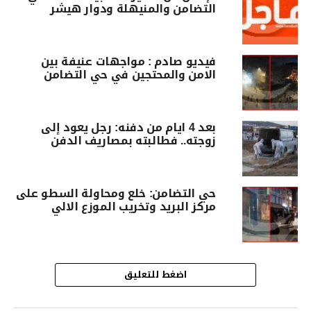
التضامن والمنيهلة ودوار هيشر
فيديو صادم : مواجهات عنيفة بين
الامن والمحتجين في حي التضامن
بعد 4 ايام من دفنه: رجل يعود إلى
زوجته.. فطالبته بمصاريف الدفن
حي التضامن: خلع ومحاولة السطو على
مركز البريد وتخريب الموزع الالي
اضغط للتعليق