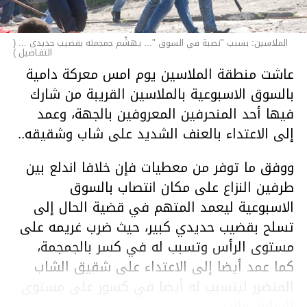
الملاسين: بسبب "نصبة في السوق "... يهشّم جمجمته بقضيب حديدي ... (
التفـاصيل )
عاشت منطقة الملاسين يوم امس معركة دامية
بالسوق الاسبوعية بالملاسين القريبة من شارك
فيها أحد المنحرفين المعروفين بالجهة، وعمد
إلى الاعتداء بالعنف الشديد على شاب وشقيقه..
ووفق ما توفر من معطيات فإن خلافا اندلع بين
طرفين النزاع على مكان انتصاب بالسوق
الاسبوعية ليعمد المتهم في قضية الحال إلى
تسلح بقضيب حديدي كبير، حيث ضرب غريمه على
مستوى الرأس وتسبب له في كسر بالجمجمة،
كما عمد أيضا إلى الاعتداء على شقيق الشاب
المتضرر ليتسبب له أيضا في كسور على مستوى
السابق واليد.