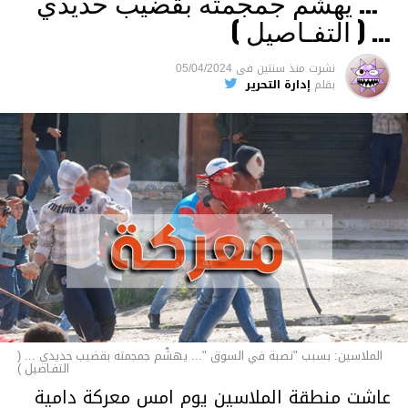
“… يهشّم جمجمته بقضيب حديدي
والقتل باستخدام العنف الشديد ويواجه عقوبة
… ( التفـاصيل )
السجن لمدة تصل إلى 20 عاما.
نشرت
منذ سنتين
فى
05/04/2024
الأخبار
بقلم
إدارة التحرير
الملاسين: بسبب "نصبة في السوق "... يهشّم جمجمته بقضيب حديدي ... (
التفـاصيل )
عاشت منطقة الملاسين يوم امس معركة دامية