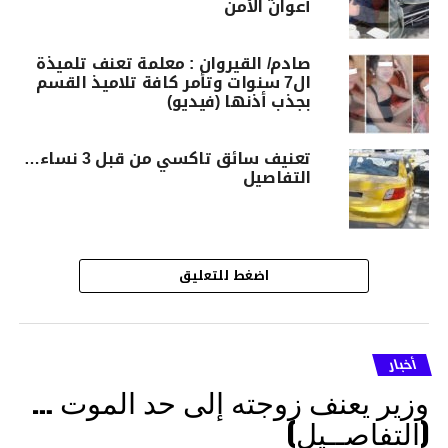
أعوان الأمن
صادم/ القيروان : معلمة تعنف تلميذة
ال7 سنوات وتأمر كافة تلاميذ القسم
بجذب أذنها (فيديو)
تعنيف سائق تاكسي من قبل 3 نساء…
التفاصيل
اضغط للتعليق
أخبار
وزير يعنف زوجته إلى حد الموت …
(التفاصــيل)