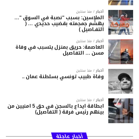
أخبار
منذ سنتين
الملاسين: بسبب “نصبة في السوق “…
يهشّم جمجمته بقضيب حديدي … (
التفـاصيل )
أخبار
منذ سنتين
العاصمة: حريق بمنزل يتسبب في وفاة
مسن … التفاصيل
أخبار
منذ سنتين
وفاة طبيب تونسي بسلطنة عمان ..
أخبار
منذ سنتين
ابطاقة ايداع بالسجن في حق 5 امنيين من
بينهم رئيس فرقة ( التفاصيل)
أخبار عاجلة