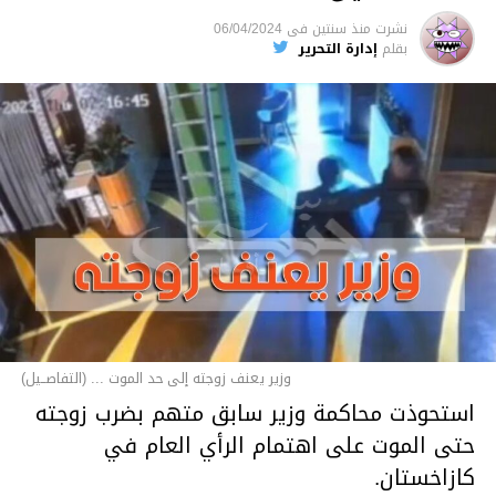
نشرت
منذ سنتين
فى
06/04/2024
بقلم
إدارة التحرير
وزير يعنف زوجته إلى حد الموت ... (التفاصــيل)
استحوذت محاكمة وزير سابق متهم بضرب زوجته
حتى الموت على اهتمام الرأي العام في
كازاخستان.