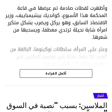
وأظهرت لقطات صادمة تم عرضها في قاعة
المحكمة هذا الأسبوع، كوانديك بيشيمباييف، وزير
الاقتصاد السابق، وهو يركل ويضرب بشكل متكرر
امرأة شابة نحيلة ترتدي معطفا، ويسحبها من
شعرها.
وعثر على المرأة، سلطانات نوكينوفا، البالغة من
العمر 31 عاما، ميتة في نوفمبر الماضي في
مطعم يملكه أحد أقارب زوجها.
أكمل القراءة
ووفقا لتقرير الطبيب الشرعي، توفيت نوكينوفا
متأثرة بصدمة في الدماغ، وكانت إحدى عظام
أنفها مكسورة وكانت هناك كدمات متعددة على
أخبار
وجهها ورأسها وذراعيها ويديها.
الملاسين: بسبب “نصبة في السوق
ويواجه بيشيمباييف (43 عاما) اتهامات بالتعذيب