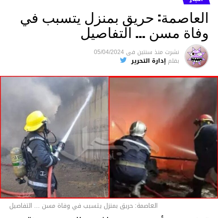
العاصمة: حريق بمنزل يتسبب في
وفاة مسن … التفاصيل
متابعة
نشرت
منذ سنتين
فى
05/04/2024
بقلم
إدارة التحرير
قسم الاخبار
العاصمة: حريق بمنزل يتسبب في وفاة مسن ... التفاصيل