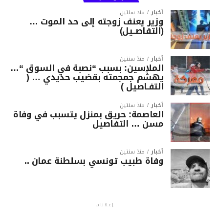
أخبار
منذ سنتين
وزير يعنف زوجته إلى حد الموت …
(التفاصــيل)
أخبار
منذ سنتين
الملاسين: بسبب “نصبة في السوق “…
يهشّم جمجمته بقضيب حديدي … (
التفـاصيل )
أخبار
منذ سنتين
العاصمة: حريق بمنزل يتسبب في وفاة
مسن … التفاصيل
أخبار
منذ سنتين
وفاة طبيب تونسي بسلطنة عمان ..
إعلانات