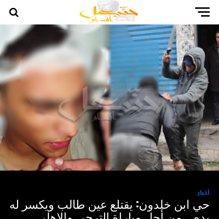
أخبار
حي ابن خلدون: يقتلع عين طالب ويكسر له
يده .. من أجل مباراة الترجي والاهلي ..