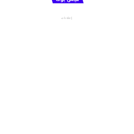
إعلانات
م.م