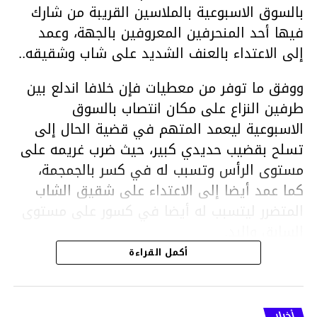
بالسوق الاسبوعية بالملاسين القريبة من شارك
فيها أحد المنحرفين المعروفين بالجهة، وعمد
إلى الاعتداء بالعنف الشديد على شاب وشقيقه..
ووفق ما توفر من معطيات فإن خلافا اندلع بين
طرفين النزاع على مكان انتصاب بالسوق
الاسبوعية ليعمد المتهم في قضية الحال إلى
تسلح بقضيب حديدي كبير، حيث ضرب غريمه على
مستوى الرأس وتسبب له في كسر بالجمجمة،
كما عمد أيضا إلى الاعتداء على شقيق الشاب
المتضرر ليتسبب له أيضا في كسور على مستوى
السابق واليد.
هذا وقد تمكن أعوان مركز الأمن الوطني بحي
أكمل القراءة
هلال في توقيت قياسي من محاصرة المشتبه به
والقبض عليه وإحالته على التحقيق في خصوص
ما نُسبه إليه.
أخبار