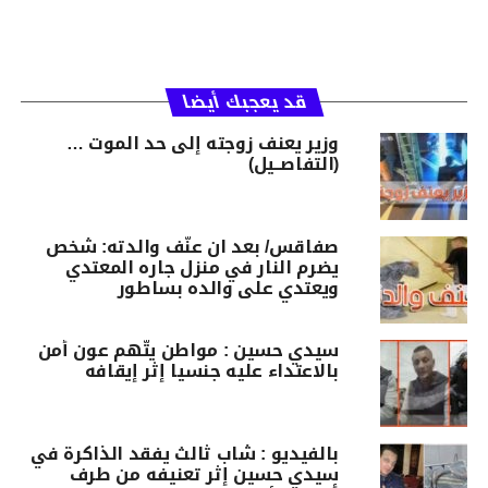
قد يعجبك أيضا
وزير يعنف زوجته إلى حد الموت …
(التفاصــيل)
صفاقس/ بعد ان عنّف والدته: شخص
يضرم النار في منزل جاره المعتدي
ويعتدي على والده بساطور
سيدي حسين : مواطن يتّهم عون أمن
بالاعتداء عليه جنسيا إثر إيقافه
بالفيديو : شاب ثالث يفقد الذاكرة في
سيدي حسين إثر تعنيفه من طرف