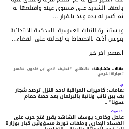
بالعنف الشديد على مستوى عينه واقتلعها له
ثم كسر له يده ولاذ بالفرار …
وباستشارة النيابة العمومية بالمحكمة الابتدائية
بتونس أذنت بالاحتفاظ به لإحالته على القضاء…
المصدر اخر خبر
مقالات متشابهة:
الاهلي
تعنيف
حي ابن خلدون
كسر
مباراة الترجي
لتالي
لحمامات: كاميرات المراقبة لاحد النزل ترصد شجار
نيف بين نائب ونائبة بالبرلمان بعد حصة حمام
السونا” ..
لا تفوت
عاجل وخاص: يوسف الشاهد يقرر فتح حرب على
الفساد الإداري وملفات تورط مسؤولين كبار بوزارة