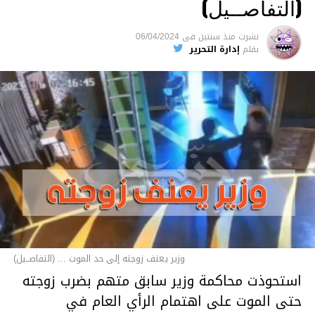
(التفاصــيل)
نشرت
منذ سنتين
فى
06/04/2024
بقلم
إدارة التحرير
وزير يعنف زوجته إلى حد الموت ... (التفاصــيل)
استحوذت محاكمة وزير سابق متهم بضرب زوجته
حتى الموت على اهتمام الرأي العام في