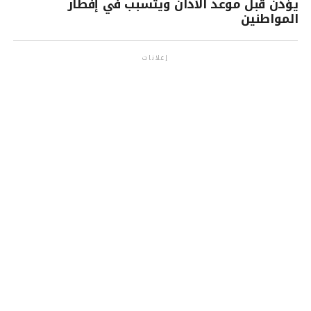
يؤذن قبل موعد الآذان ويتسبب في إفطار
المواطنين
إعلانات