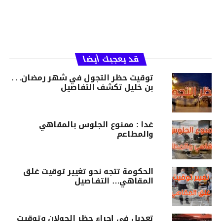
قد يعجبك أيضا
توقيت حظر التجول في شهر رمضان. . .
بن خليل تكشف التفاصيل
غدا : ممنوع الجلوس بالمقاهي
والمطاعم
الحكومة تتجه نحو تغيير توقيت غلق
المقاهي… التفـاصيل
تعديل في إجراء حظر الجولان وتوقيت