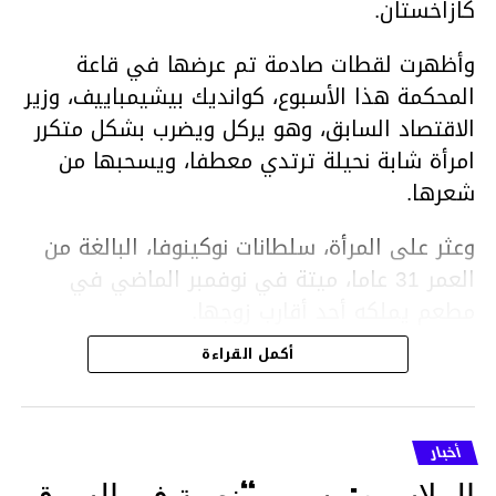
كازاخستان.
وأظهرت لقطات صادمة تم عرضها في قاعة
المحكمة هذا الأسبوع، كوانديك بيشيمباييف، وزير
الاقتصاد السابق، وهو يركل ويضرب بشكل متكرر
امرأة شابة نحيلة ترتدي معطفا، ويسحبها من
شعرها.
وعثر على المرأة، سلطانات نوكينوفا، البالغة من
العمر 31 عاما، ميتة في نوفمبر الماضي في
مطعم يملكه أحد أقارب زوجها.
أكمل القراءة
ووفقا لتقرير الطبيب الشرعي، توفيت نوكينوفا
متأثرة بصدمة في الدماغ، وكانت إحدى عظام
أنفها مكسورة وكانت هناك كدمات متعددة على
أخبار
وجهها ورأسها وذراعيها ويديها.
الملاسين: بسبب “نصبة في السوق