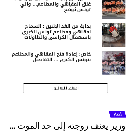
غلق المقاهي والمطاعم… والي
تونس يُوضّح
بداية من الغد الإثنين : السماح
لمقاهي ومطاعم تونس الكبرى
باستعمال الكراسي والطاولات
خاص: إعادة فتح المقاهي والمطاعم
بتونس الكبرى … التفاصيل
اضغط للتعليق
أخبار
وزير يعنف زوجته إلى حد الموت …