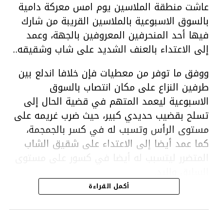
عاشت منطقة الملاسين يوم امس معركة دامية
بالسوق الاسبوعية بالملاسين القريبة من شارك
فيها أحد المنحرفين المعروفين بالجهة، وعمد
إلى الاعتداء بالعنف الشديد على شاب وشقيقه..
ووفق ما توفر من معطيات فإن خلافا اندلع بين
طرفين النزاع على مكان انتصاب بالسوق
الاسبوعية ليعمد المتهم في قضية الحال إلى
تسلح بقضيب حديدي كبير، حيث ضرب غريمه على
مستوى الرأس وتسبب له في كسر بالجمجمة،
كما عمد أيضا إلى الاعتداء على شقيق الشاب
المتضرر ليتسبب له أيضا في كسور على مستوى
السابق واليد.
هذا وقد تمكن أعوان مركز الأمن الوطني بحي
أكمل القراءة
هلال في توقيت قياسي من محاصرة المشتبه به
والقبض عليه وإحالته على التحقيق في خصوص