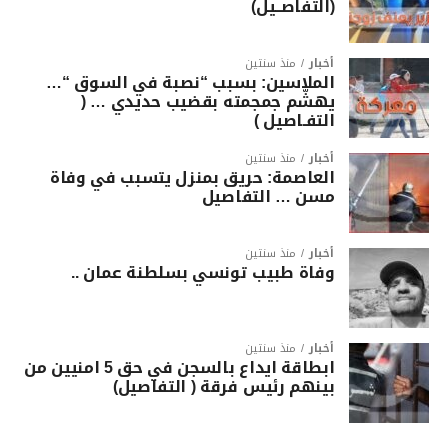
(التفاصــيل)
أخبار
منذ سنتين
الملاسين: بسبب “نصبة في السوق “…
يهشّم جمجمته بقضيب حديدي … (
التفـاصيل )
أخبار
منذ سنتين
العاصمة: حريق بمنزل يتسبب في وفاة
مسن … التفاصيل
أخبار
منذ سنتين
وفاة طبيب تونسي بسلطنة عمان ..
أخبار
منذ سنتين
ابطاقة ايداع بالسجن في حق 5 امنيين من
بينهم رئيس فرقة ( التفاصيل)