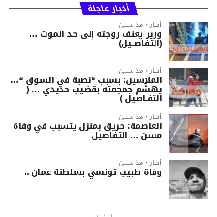
أخبار عاجلة
أخبار
منذ سنتين
وزير يعنف زوجته إلى حد الموت …
(التفاصــيل)
أخبار
منذ سنتين
الملاسين: بسبب “نصبة في السوق “…
يهشّم جمجمته بقضيب حديدي … (
التفـاصيل )
أخبار
منذ سنتين
العاصمة: حريق بمنزل يتسبب في وفاة
مسن … التفاصيل
أخبار
منذ سنتين
وفاة طبيب تونسي بسلطنة عمان ..
إعلانات