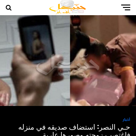
أخبار
حـي النصر: استضاف صديقه في منزله
فاغتصب زوجته وصورها عارية