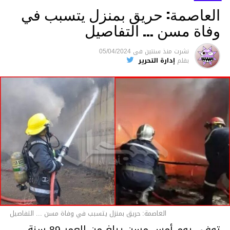
العاصمة: حريق بمنزل يتسبب في
وفاة مسن … التفاصيل
متابعة
نشرت
منذ سنتين
فى
05/04/2024
بقلم
إدارة التحرير
قسم الاخبار
العاصمة: حريق بمنزل يتسبب في وفاة مسن ... التفاصيل
توفي يوم أمس مسن يبلغ من العمر 89 سنة