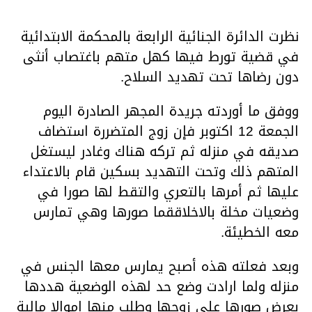
نظرت الدائرة الجنائية الرابعة بالمحكمة الابتدائية
في قضية تورط فيها كهل متهم باغتصاب أنثى
دون رضاها تحت تهديد السلاح.
ووفق ما أوردته جريدة المجهر الصادرة اليوم
الجمعة 12 اكتوبر فإن زوج المتضررة استضاف
صديقه في منزله ثم تركه هناك وغادر ليستغل
المتهم ذلك وتحت التهديد بسكين قام بالاعتداء
عليها ثم أمرها بالتعري والتقط لها صورا في
وضعيات مخلة بالاخلاققما صورها وهي تمارس
معه الخطيئة.
وبعد فعلته هذه أصبح يمارس معها الجنس في
منزله ولما ارادت وضع حد لهذه الوضعية هددها
بعرض صورها على زوجها وطلب منها اموالا مالية