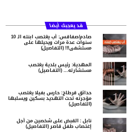
قد يعجبك أيضا
صادم/صفاقس: أب يغتصب ابنته الـ 10
سنوات عدة مرات ويحيلها على
مستشفى!!! (التفاصيل)
المهدية: رئيس بلدية يغتصب
مستشارته… (التفـاصيل)
حدائق قرطاج: حارس بفيلا يغتصب
مؤجرته تحت التهديد بسكين ويسلبها
(التفاصيل)
نابل : القبض على شخصين من أجل
إغتصاب طفل قاصر (التفاصيل)