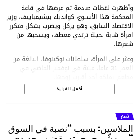
وأظهرت لقطات صادمة تم عرضها في قاعة
المحكمة هذا الأسبوع، كوانديك بيشيمباييف، وزير
الاقتصاد السابق، وهو يركل ويضرب بشكل متكرر
امرأة شابة نحيلة ترتدي معطفا، ويسحبها من
شعرها.
وعثر على المرأة، سلطانات نوكينوفا، البالغة من
العمر 31 عاما، ميتة في نوفمبر الماضي في
مطعم يملكه أحد أقارب زوجها.
أكمل القراءة
ووفقا لتقرير الطبيب الشرعي، توفيت نوكينوفا
متأثرة بصدمة في الدماغ، وكانت إحدى عظام
أنفها مكسورة وكانت هناك كدمات متعددة على
أخبار
وجهها ورأسها وذراعيها ويديها.
الملاسين: بسبب “نصبة في السوق
ويواجه بيشيمباييف (43 عاما) اتهامات بالتعذيب
“… يهشّم جمجمته بقضيب حديدي