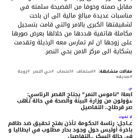
مقابل صمته وخوفا من الفضيحة سلمته في
مناسبات عديدة مبالغ مالية الى ان باحت
لشقيقتها الكبرى بالامر والتي قامت بتسجيل
مكاملة هاتفية هددها من خلالها بعرض صورها
على زوجها ان لم تمارس معه الرذيلة وتقدمت
بشكاية الى مركز الامن بحي النصر.
مقالات متشابهة:
استضاف
اغتصاب
حـي النصر
زوجة
صديقه
لتالي
تابعة/ ”ناموس النمر” يجتاح القصر الرئاسي:
سؤولون من وزارة البيئة والصحة في حالة تأهب
قصر قرطاج.. التفاصيل
لا تفوت
عــاجل: رئاسة الحكومة تأذن بفتح تحقيق ضد طاقم
باخرة أوليس حول وجود بحار مطلوب في ايطاليا و
في حالة السكر ..التفاصيل