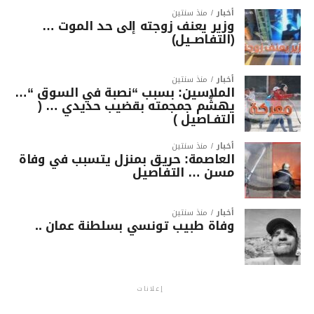
أخبار
منذ سنتين
وزير يعنف زوجته إلى حد الموت …
(التفاصــيل)
أخبار
منذ سنتين
الملاسين: بسبب “نصبة في السوق “…
يهشّم جمجمته بقضيب حديدي … (
التفـاصيل )
أخبار
منذ سنتين
العاصمة: حريق بمنزل يتسبب في وفاة
مسن … التفاصيل
أخبار
منذ سنتين
وفاة طبيب تونسي بسلطنة عمان ..
إعلانات