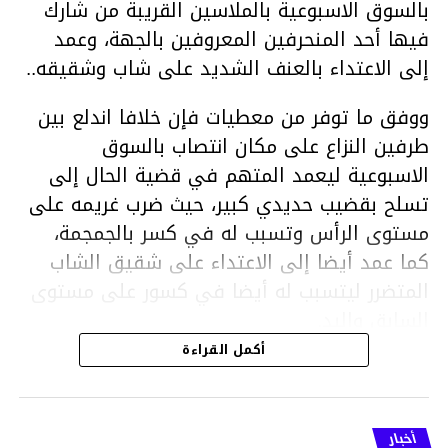
بالسوق الاسبوعية بالملاسين القريبة من شارك
فيها أحد المنحرفين المعروفين بالجهة، وعمد
إلى الاعتداء بالعنف الشديد على شاب وشقيقه..
ووفق ما توفر من معطيات فإن خلافا اندلع بين
طرفين النزاع على مكان انتصاب بالسوق
الاسبوعية ليعمد المتهم في قضية الحال إلى
تسلح بقضيب حديدي كبير، حيث ضرب غريمه على
مستوى الرأس وتسبب له في كسر بالجمجمة،
كما عمد أيضا إلى الاعتداء على شقيق الشاب
المتضرر ليتسبب له أيضا في كسور على مستوى
السابق واليد.
هذا وقد تمكن أعوان مركز الأمن الوطني بحي
أكمل القراءة
هلال في توقيت قياسي من محاصرة المشتبه به
والقبض عليه وإحالته على التحقيق في خصوص
ما نُسبه إليه.
أخبار