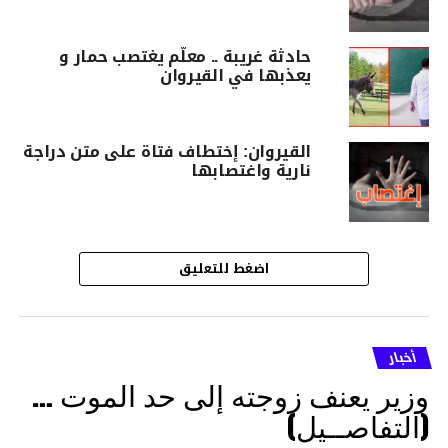
حادثة غريبة .. معلّم يغتصب حمار و
يعذبها في القيروان
القيروان: إختطاف فتاة على متن دراجة
نارية واغتصابها
اضغط للتعليق
أخبار
وزير يعنف زوجته إلى حد الموت …
(التفاصــيل)