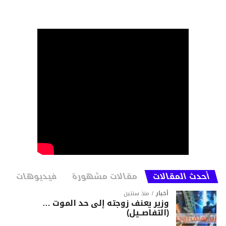
أحدث المقالات
مقالات مشهورة
فيديوهات
أخبار
منذ سنتين
وزير يعنف زوجته إلى حد الموت …
(التفاصــيل)