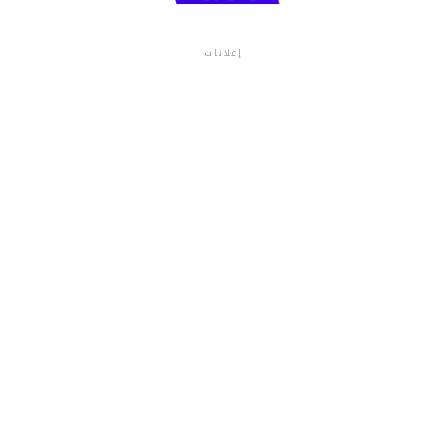
إعلانات
م.م