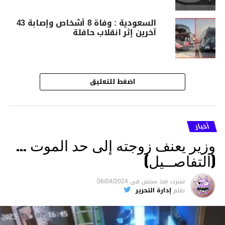
السعودية : وفاة 8 أشخاص وإصابة 43
آخرين إثر انقلاب حافلة
اضغط للتعليق
أخبار
وزير يعنف زوجته إلى حد الموت …
(التفاصــيل)
نشرت
منذ سنتين
فى
06/04/2024
بقلم
إدارة التحرير