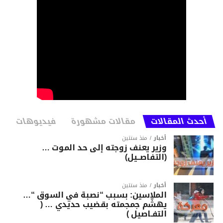
أحدث المقالات
مقالات مشهورة
فيديوهات
أخبار
منذ سنتين
وزير يعنف زوجته إلى حد الموت …
(التفاصــيل)
أخبار
منذ سنتين
الملاسين: بسبب “نصبة في السوق “…
يهشّم جمجمته بقضيب حديدي … (
التفـاصيل )