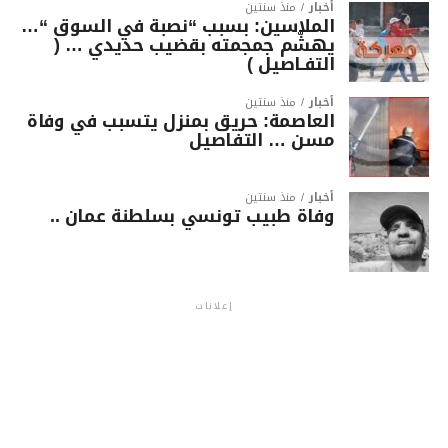
أخبار
منذ سنتين
الملاسين: بسبب “نصبة في السوق “…
يهشّم جمجمته بقضيب حديدي … (
التفـاصيل )
أخبار
منذ سنتين
العاصمة: حريق بمنزل يتسبب في وفاة
مسن … التفاصيل
أخبار
منذ سنتين
وفاة طبيب تونسي بسلطنة عمان ..
إعلانات