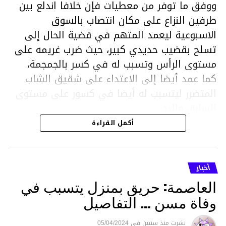
ووفق ما توفر من معطيات فإن خلافا اندلع بين
طرفين النزاع على مكان انتصاب بالسوق
الاسبوعية ليعمد المتهم في قضية الحال إلى
تسلح بقضيب حديدي كبير، حيث ضرب غريمه على
مستوى الرأس وتسبب له في كسر بالجمجمة،
كما عمد أيضا إلى الاعتداء على شقيق الشاب
المتضرر ليتسبب له أيضا في كسور على مستوى
السابق واليد.
هذا وقد تمكن أعوان مركز الأمن الوطني بحي
أكمل القراءة
هلال في توقيت قياسي من محاصرة المشتبه به
والقبض عليه وإحالته على التحقيق في خصوص
ما نُسبه إليه.
أخبار
العاصمة: حريق بمنزل يتسبب في
وفاة مسن … التفاصيل
متابعة
نشرت
منذ سنتين
فى
05/04/2024