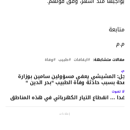
بواجبها منذ أشهر، وفق قولهم.
متابعة
م.م
مقالات متشابهة:
ايقافات
طبيب
وفاة
لتالي
اجل: المشيشي يعفي مسؤولين سامين بوزارة
لصحة بسبب حادثة وفاة الطبيب “بدر الدين “
لا تفوت
غدا … انقطاع التيار الكهربائي في هذه المناطق
إعلانات