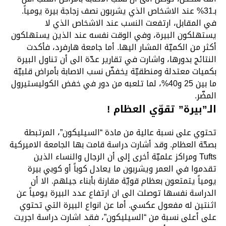
بـ31% عند الاشخاص الذي يشربون نصف زجاجة بيرة يومياً.
في المقابل، ارتفعت النسب عند الاشخاص الذي لا
يستهلكون البيرة، وفي الوقت نفسه عند الذين يستهلكون
أكثر من الكميّة المشار اليها. أما جامعة هارفرد، فأكدت
النتائج بدورها، واشارت في تقارير عدّة الى أن تناول البيرة
بكميات معتدلة ومنطقيّة يخفضّ نسب الاصابة بأمراض قلبيّة
ما بين 25 و40%، لما تلعبه من دور في خفض الكوليستيرول
المضّر.
الـ”بيرة” تقوّي العظام !
تحتوي على نسبة عالية من مادة “السيليكون”، المرتبطة
بصحّة العظام. وقد أشارت دراسة قامت بها الجامعة الاميركية
Tufts ومراكز علميّة أخرى إلى أن الرجال والنساء الذين
تقدموا في العمر ويشربون ما يعادل كوباً أو كوبي بيرة
يومياً يتمتعون بعظام قويّة مقارنة بأبناء جيلهم. الا أن
الدراسة نفسها توصلت الى ان ارتفاع عدد البيرة يومياً عن
اثنتين له مفعول عكسي. أما عن انواع البيرة التي تحتوي
على أعلى نسبة من “السيليكون”، فقد اشارت دراسة اجريت