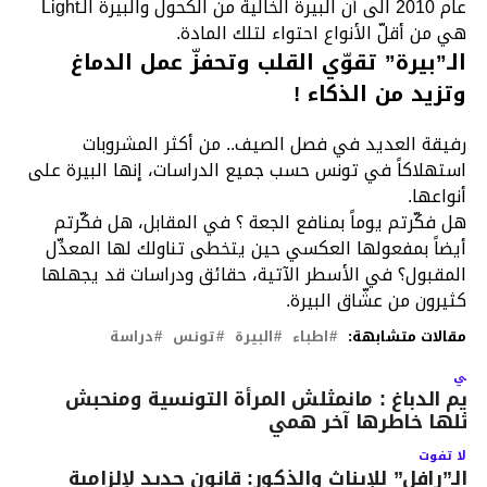
عام 2010 الى أن البيرة الخالية من الكحول والبيرة الـLight
هي من أقلّ الأنواع احتواء لتلك المادة.
الـ”بيرة” تقوّي القلب وتحفزّ عمل الدماغ
وتزيد من الذكاء !
رفيقة العديد في فصل الصيف.. من أكثر المشروبات
استهلاكاً في تونس حسب جميع الدراسات، إنها البيرة على
أنواعها.
هل فكّرتم يوماً بمنافع الجعة ؟ في المقابل، هل فكّرتم
أيضاً بمفعولها العكسي حين يتخطى تناولك لها المعدِّل
المقبول؟ في الأسطر الآتية، حقائق ودراسات قد يجهلها
كثيرون من عشّاق البيرة.
مقالات متشابهة:
اطباء
البيرة
تونس
دراسة
لتالي
ريم الدباغ : مانمثلش المرأة التونسية ومنحبش
مثلها خاطرها آخر همي
لا تفوت
الـ”رافل” للإيناث والذكور: قانون جديد لإلزامية