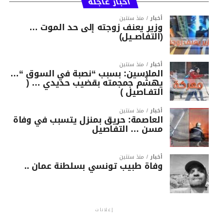
أخبار عاجلة
أخبار
منذ سنتين
وزير يعنف زوجته إلى حد الموت …
(التفاصــيل)
أخبار
منذ سنتين
الملاسين: بسبب “نصبة في السوق “…
يهشّم جمجمته بقضيب حديدي … (
التفـاصيل )
أخبار
منذ سنتين
العاصمة: حريق بمنزل يتسبب في وفاة
مسن … التفاصيل
أخبار
منذ سنتين
وفاة طبيب تونسي بسلطنة عمان ..
إعلانات