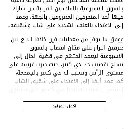
عاشت منطقة الملاسين يوم امس معركة دامية
بالسوق الاسبوعية بالملاسين القريبة من شارك
فيها أحد المنحرفين المعروفين بالجهة، وعمد
إلى الاعتداء بالعنف الشديد على شاب وشقيقه..
ووفق ما توفر من معطيات فإن خلافا اندلع بين
طرفين النزاع على مكان انتصاب بالسوق
الاسبوعية ليعمد المتهم في قضية الحال إلى
تسلح بقضيب حديدي كبير، حيث ضرب غريمه على
مستوى الرأس وتسبب له في كسر بالجمجمة،
كما عمد أيضا إلى الاعتداء على شقيق الشاب
المتضرر ليتسبب له أيضا في كسور على مستوى
السابق واليد.
هذا وقد تمكن أعوان مركز الأمن الوطني بحي
أكمل القراءة
هلال في توقيت قياسي من محاصرة المشتبه به
والقبض عليه وإحالته على التحقيق في خصوص