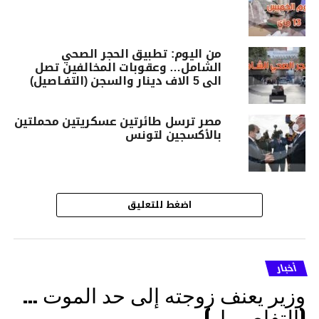
من اليوم: تطبيق الحجر الصحي
الشامل… وعقوبات المخالفين تصل
الى 5 الاف دينار والسجن (التفـاصيل)
مصر ترسل طائرتين عسكريتين محملتين
بالأكسجين لتونس
اضغط للتعليق
أخبار
وزير يعنف زوجته إلى حد الموت …
(التفاصــيل)