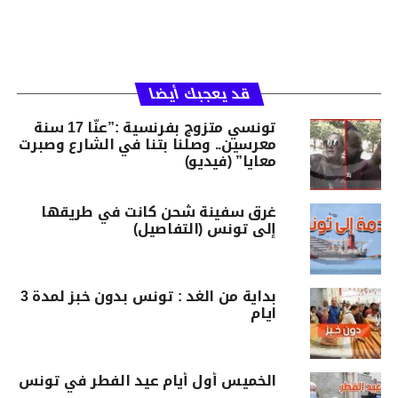
قد يعجبك أيضا
تونسي متزوج بفرنسية :”عنّا 17 سنة
معرسين.. وصلنا بتنا في الشارع وصبرت
معايا” (فيديو)
غرق سفينة شحن كانت في طريقها
إلى تونس (التفاصيل)
بداية من الغد : تونس بدون خبز لمدة 3
ايام
الخميس أول أيام عيد الفطر في تونس