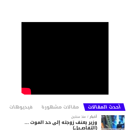
أحدث المقالات
مقالات مشهورة
فيديوهات
أخبار
منذ سنتين
وزير يعنف زوجته إلى حد الموت …
(التفاصــيل)