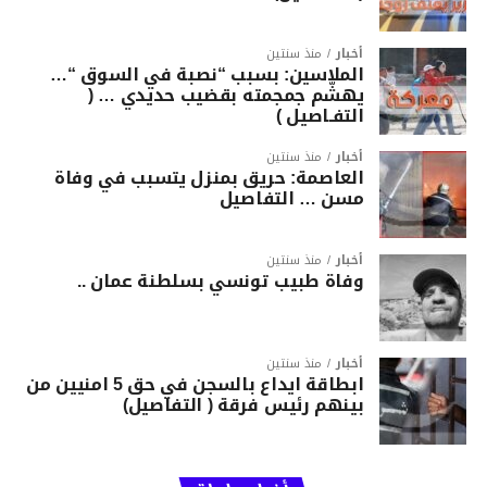
أخبار
منذ سنتين
الملاسين: بسبب “نصبة في السوق “…
يهشّم جمجمته بقضيب حديدي … (
التفـاصيل )
أخبار
منذ سنتين
العاصمة: حريق بمنزل يتسبب في وفاة
مسن … التفاصيل
أخبار
منذ سنتين
وفاة طبيب تونسي بسلطنة عمان ..
أخبار
منذ سنتين
ابطاقة ايداع بالسجن في حق 5 امنيين من
بينهم رئيس فرقة ( التفاصيل)