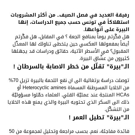
رفيقة العديد في فصل الصيف.. من أكثر المشروبات
استهلاكاً في تونس حسب جميع الدراسات، إنها
البيرة على أنواعها.
هل فكّرتم يوماً بمنافع الجعة ؟ في المقابل، هل فكّرتم
أيضاً بمفعولها العكسي حين يتخطى تناولك لها المعدِّل
المقبول؟ في الأسطر الآتية، حقائق ودراسات قد يجهلها
كثيرون من عشّاق البيرة.
الـ”بيرة” تقلّل من خطر الاصابة بالسرطان !
توصلت دراسة برتغالية الى ان نقع اللحمة بالبيرة تزيل 70%
من الخلايا المسرطنة المسماة Heterocyclic amines أو
HCAs المنتجة عند عمليّة القلي. العلماء حمّلوا مسؤوليّة
ذلك الى السكر الذي تحتويه البيرة والذي يمنع هذه الخلايا
من التشكّل.
الـ”بيرة” تطيل العمر !
فائدة مفاجئة، نعم. بحسب مراجعة وتحليل لمجموعة من 50