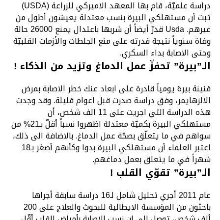
دراسة علميّة، قام بها المعهد الاميركي للزراعة (USDA)
ثبت أن مستهلكي البيرة بنسب معتدلة يعيشون أطول من
غيرهم. Usda قدرّ أيضاً أن شربها باعتدال يمنع 26000 حالة
وفاة سنوياً نتيجة قدرته على منع الجلطات والأزمات القلبيّة
وحتى الاصابة بداء السكري.
الـ”بيرة” تحفزّ عمل الدماغ وتزيد من الذكاء !
قنينة بيرة يومياً قادرة على ابعاد عنك خطر الاصابة بمرض
الالزهايمر، وفق دراسة صدرت قبل اعوام قليلة. وقد وجدت
هذه الدراسة التي اجريت على 11 الف شخص، أن
مستهلكي البيرة بكميّة معتدلة اظهروا نسباً أقلّ بـ21% من
سواهم في ما يتعلّق بصحّة عمل الدماغ. بالاضافة الى ذلك،
اعتبر العلماء أن مستهلكي البيرة بدوا وكأنهم أصغر بـ18
شهراً في ما يتعلق بعمل دماغهم.
الـ”بيرة” تقوّي القلب !
عام 2011 أجري تحليل شامل لـ16 دراسة سابقة أجراها
باحثون من المؤسسة الايطالية للبحوث والعلاج على 200
ألف شخص، توصل الى ان نسب الاصابة بأمراض القلب أقّل