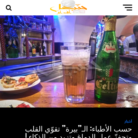
أخبار
حسب الأطباء: الـ”بيرة” تقوّي القلب
وتحفزّ عمل الدماغ وتزيد من الذكاء !