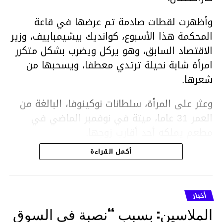
وأظهرت لقطات صادمة تم عرضها في قاعة
المحكمة هذا الأسبوع، كوانديك بيشيمباييف، وزير
الاقتصاد السابق، وهو يركل ويضرب بشكل متكرر
امرأة شابة نحيلة ترتدي معطفا، ويسحبها من
شعرها.
وعثر على المرأة، سلطانات نوكينوفا، البالغة من
العمر 31 عاما، ميتة في نوفمبر الماضي في
مطعم يملكه أحد أقارب زوجها.
أكمل القراءة
ووفقا لتقرير الطبيب الشرعي، توفيت نوكينوفا
متأثرة بصدمة في الدماغ، وكانت إحدى عظام
أنفها مكسورة وكانت هناك كدمات متعددة على
أخبار
وجهها ورأسها وذراعيها ويديها.
الملاسين: بسبب “نصبة في السوق