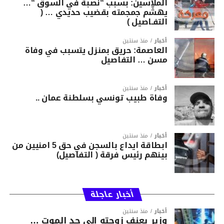
الملاسين: بسبب “نصبة في السوق “…
يهشّم جمجمته بقضيب حديدي … (
التفـاصيل )
أخبار
منذ سنتين
العاصمة: حريق بمنزل يتسبب في وفاة
مسن … التفاصيل
أخبار
منذ سنتين
وفاة طبيب تونسي بسلطنة عمان ..
أخبار
منذ سنتين
ابطاقة ايداع بالسجن في حق 5 امنيين من
بينهم رئيس فرقة ( التفاصيل)
أخبار عاجلة
أخبار
منذ سنتين
وزير يعنف زوجته إلى حد الموت …