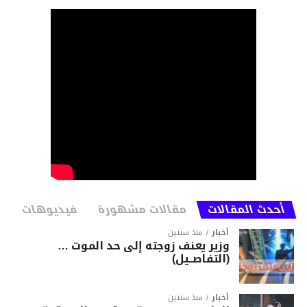
تعتمد هذه السيارات على محركات GDI بسعة
3.5 ليتر بعزم 294 حصانا، ومحركات ديزل بسعة
2.2 ليتر وعزم 202 حصان، وعلب سرعة
أوتوماتيكية بـ 8 سرعات.
https://youtu.be/zMq27Kvjehk
https://youtu.be/iO1FIHrdY1g
أحدث المقالات
مقالات مشهورة
فيديوهات
المصدر: moto1
أخبار
منذ سنتين
وزير يعنف زوجته إلى حد الموت …
(التفاصــيل)
أخبار
منذ سنتين