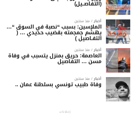
(التفاصــيل)
أخبار
منذ سنتين
الملاسين: بسبب “نصبة في السوق “…
يهشّم جمجمته بقضيب حديدي … (
التفـاصيل )
أخبار
منذ سنتين
العاصمة: حريق بمنزل يتسبب في وفاة
مسن … التفاصيل
أخبار
منذ سنتين
وفاة طبيب تونسي بسلطنة عمان ..
إعلانات