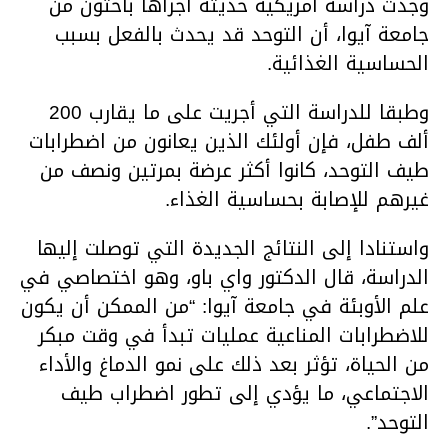
وجدت دراسة أمريكية حديثة أجراها باحثون من
جامعة آيوا، أن التوحد قد يحدث بالفعل بسبب
الحساسية الغذائية.
وطبقا للدراسة التي أجريت على ما يقارب 200
ألف طفل، فإن أولئك الذين يعانون من اضطرابات
طيف التوحد، كانوا أكثر عرضة بمرتين ونصف من
غيرهم للإصابة بحساسية الغذاء.
واستنادا إلى النتائج الجديدة التي توصلت إليها
الدراسة، قال الدكتور واي باو، وهو اختصاصي في
علم الأوبئة في جامعة آيوا: “من الممكن أن يكون
للاضطرابات المناعية عمليات تبدأ في وقت مبكر
من الحياة، تؤثر بعد ذلك على نمو الدماغ والأداء
الاجتماعي، ما يؤدي إلى تطور اضطراب طيف
التوحد”.