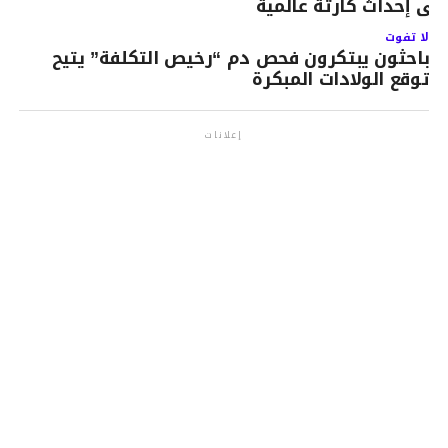
لى إحداث كارثة عالمية
لا تفوت
باحثون يبتكرون فحص دم “رخيص التكلفة” يتيح
توقع الولادات المبكرة
إعلانات