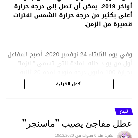
أواخر 2019، يمكن أن تصل إلى درجة حرارة
أعلى بكثير من درجة حرارة الشمس لفترات
قصيرة من الزمن.
وفي يوم الثلاثاء 24 نوفمبر 2020، أصبح المفاعل
أول من يولد حالة المادة التي تسمى “بلازما”
بحرارة 100 مليون درجة مئوية لمدة 20 ثانية.
أكمل القراءة
وتم تصميم المفاعل الكوري الجنوبي لتكرار
تفاعلات الاندماج التي تحدث على سطح الشمس
أخبار
في بيئة خاضعة للرقابة على الأرض، وهو في
عطل مفاجئ يصيب ”ماسنجر”
طريقه لإنجاز مهمته على الرغم من أنه لا يزال
نشرت
منذ 6 سنوات
فى
10/12/2020