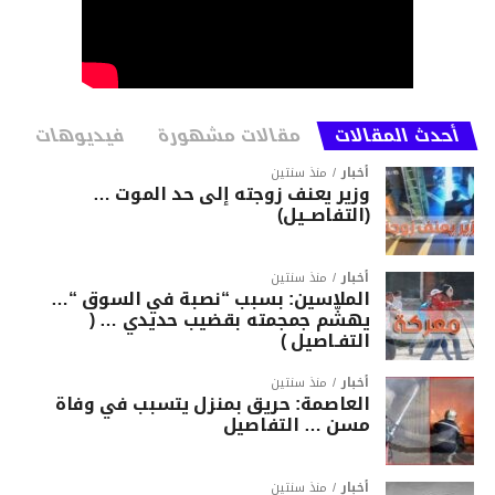
أحدث المقالات
مقالات مشهورة
فيديوهات
أخبار
منذ سنتين
وزير يعنف زوجته إلى حد الموت …
(التفاصــيل)
أخبار
منذ سنتين
الملاسين: بسبب “نصبة في السوق “…
يهشّم جمجمته بقضيب حديدي … (
التفـاصيل )
أخبار
منذ سنتين
العاصمة: حريق بمنزل يتسبب في وفاة
مسن … التفاصيل
أخبار
منذ سنتين