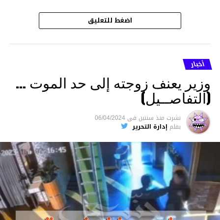
اضغط للتعليق
أخبار
وزير يعنف زوجته إلى حد الموت …
(التفاصــيل)
نشرت
منذ سنتين
فى
06/04/2024
بقلم
إدارة التحرير