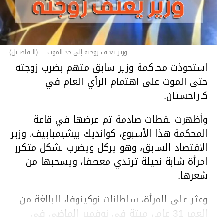
وزير يعنف زوجته إلى حد الموت ... (التفاصــيل)
استحوذت محاكمة وزير سابق متهم بضرب زوجته
حتى الموت على اهتمام الرأي العام في
كازاخستان.
وأظهرت لقطات صادمة تم عرضها في قاعة
المحكمة هذا الأسبوع، كوانديك بيشيمباييف، وزير
الاقتصاد السابق، وهو يركل ويضرب بشكل متكرر
امرأة شابة نحيلة ترتدي معطفا، ويسحبها من
شعرها.
وعثر على المرأة، سلطانات نوكينوفا، البالغة من
العمر 31 عاما، ميتة في نوفمبر الماضي في