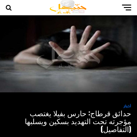
أخبار
حدائق قرطاج: حارس بفيلا يغتصب
مؤجرته تحت التهديد بسكين ويسلبها
(التفاصيل)