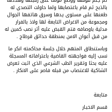
ثم جثم فوقها ووضع موسا على رقبتها وهددها
بالذبح ثم قام باغتصابها ولما حاولت التصدي له
طعنها على مستوى يدها وسرق هاتفها الجوال
ومجموعة من الاغراض التابعة لها ولاذ بالفرار
مدلية باوصافه فتم القبض عليه أثر نصب كمين له
من قبل أعوان الامن بمنطقة حدائق قرطاج .
وباستنطاق المتهم خلال جلسة محاكمته انكر ما
نسب إليه فواجهته القاضية باعترافاته المسجلة
عليه بحثا وتقرير الطب الشرعي الذي اثبت تعرض
الشاكية للاغتصاب من قبله فاصر على الانكار .
متابعة
قسم الاخبـار