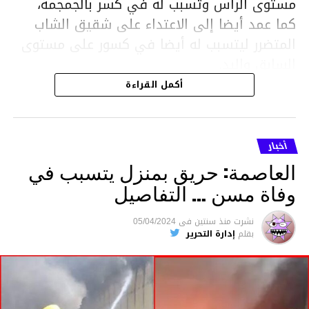
مستوى الرأس وتسبب له في كسر بالجمجمة،
كما عمد أيضا إلى الاعتداء على شقيق الشاب
المتضرر ليتسبب له أيضا في كسور على مستوى
السابق واليد.
هذا وقد تمكن أعوان مركز الأمن الوطني بحي
أكمل القراءة
هلال في توقيت قياسي من محاصرة المشتبه به
والقبض عليه وإحالته على التحقيق في خصوص
ما نُسبه إليه.
أخبار
العاصمة: حريق بمنزل يتسبب في
وفاة مسن … التفاصيل
متابعة
نشرت
منذ سنتين
فى
05/04/2024
بقلم
إدارة التحرير
قسم الاخبار