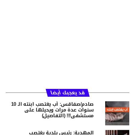
قد يعجبك أيضا
صادم/صفاقس: أب يغتصب ابنته الـ 10
سنوات عدة مرات ويحيلها على
مستشفى!!! (التفاصيل)
المهدية: رئيس بلدية يغتصب