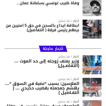
وفاة طبيب تونسي بسلطنة عمان ..
أخبار
منذ سنتين
ابطاقة ايداع بالسجن في حق 5 امنيين من
بينهم رئيس فرقة ( التفاصيل)
أخبار عاجلة
أخبار
منذ سنتين
وزير يعنف زوجته إلى حد الموت …
(التفاصــيل)
أخبار
منذ سنتين
الملاسين: بسبب “نصبة في السوق “…
يهشّم جمجمته بقضيب حديدي … (
التفـاصيل )
أخبار
منذ سنتين
العاصمة: حريق بمنزل يتسبب في وفاة