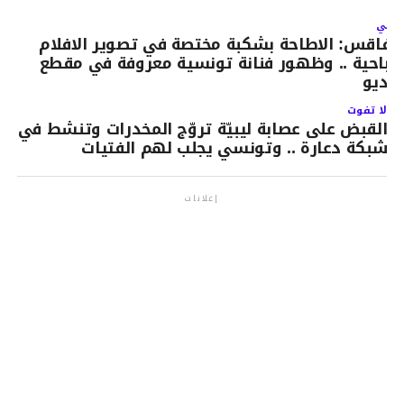
لتالي
فاقس: الاطاحة بشكبة مختصة في تصوير الافلام
لاباحية .. وظهور فنانة تونسية معروفة في مقطع
يديو
لا تفوت
القبض على عصابة ليبيّة تروّج المخدرات وتنشط في
شبكة دعارة .. وتونسي يجلب لهم الفتيات
إعلانات