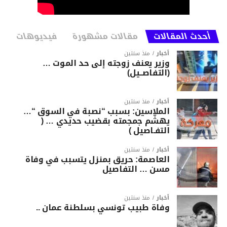
أحدث المقالات
مقالات مشهورة
فيديوهات
أخبار
منذ سنتين
وزير يعنف زوجته إلى حد الموت …
(التفاصــيل)
أخبار
منذ سنتين
الملاسين: بسبب “نصبة في السوق “…
يهشّم جمجمته بقضيب حديدي … (
التفـاصيل )
أخبار
منذ سنتين
العاصمة: حريق بمنزل يتسبب في وفاة
مسن … التفاصيل
أخبار
منذ سنتين
وفاة طبيب تونسي بسلطنة عمان ..