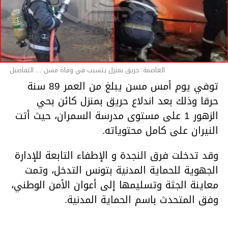
العاصمة: حريق بمنزل يتسبب في وفاة مسن ... التفاصيل
توفي يوم أمس مسن يبلغ من العمر 89 سنة
حرقا وذلك بعد اندلاع حريق بمنزل كائن بحي
الزهور 1 على مستوى مدرسة السمران، حيث أتت
النيران على كامل محتوياته.
وقد تدخلت فرق النجدة و الإطفاء التابعة للإدارة
الجهوية للحماية المدنية بتونس التدخل، وتمت
معاينة الجثة وتسليمها إلى أعوان الأمن الوطني،
وفق المتحدث باسم الحماية المدنية.