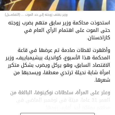
وزير يعنف زوجته إلى حد الموت ... (التفاصــيل)
استحوذت محاكمة وزير سابق متهم بضرب زوجته
حتى الموت على اهتمام الرأي العام في
كازاخستان.
وأظهرت لقطات صادمة تم عرضها في قاعة
المحكمة هذا الأسبوع، كوانديك بيشيمباييف، وزير
الاقتصاد السابق، وهو يركل ويضرب بشكل متكرر
امرأة شابة نحيلة ترتدي معطفا، ويسحبها من
شعرها.
وعثر على المرأة، سلطانات نوكينوفا، البالغة من
العمر 31 عاما، ميتة في نوفمبر الماضي في
مطعم يملكه أحد أقارب زوجها.