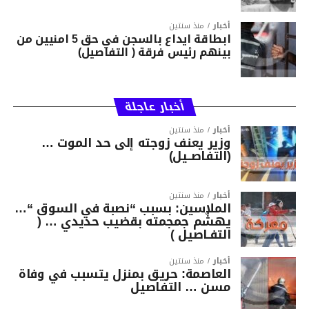
أخبار
منذ سنتين
ابطاقة ايداع بالسجن في حق 5 امنيين من
بينهم رئيس فرقة ( التفاصيل)
أخبار عاجلة
أخبار
منذ سنتين
وزير يعنف زوجته إلى حد الموت …
(التفاصــيل)
أخبار
منذ سنتين
الملاسين: بسبب “نصبة في السوق “…
يهشّم جمجمته بقضيب حديدي … (
التفـاصيل )
أخبار
منذ سنتين
العاصمة: حريق بمنزل يتسبب في وفاة
مسن … التفاصيل