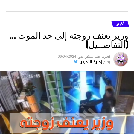
أخبار
وزير يعنف زوجته إلى حد الموت …
(التفاصــيل)
نشرت
منذ سنتين
فى
06/04/2024
بقلم
إدارة التحرير