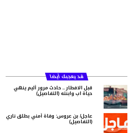
قد يعجبك أيضا
قبل الافطار .. حادث مرور أليم ينهي
حياة اب وابنته (التفاصيل)
عاجل/ بن عروس: وفاة أمني بطلق ناري
(التفاصيل)