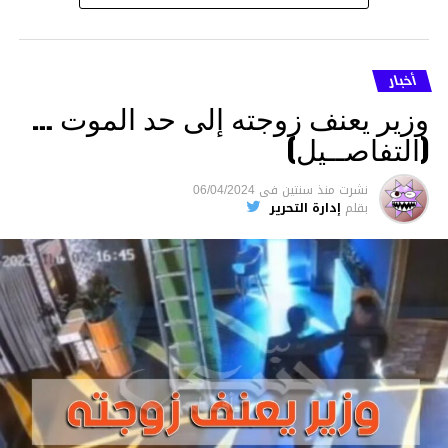
أخبار
وزير يعنف زوجته إلى حد الموت …
(التفاصــيل)
نشرت
منذ سنتين
فى
06/04/2024
بقلم
إدارة التحرير