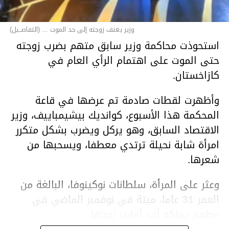
وزير يعنف زوجته إلى حد الموت ... (التفاصــيل)
استحوذت محاكمة وزير سابق متهم بضرب زوجته
حتى الموت على اهتمام الرأي العام في
كازاخستان.
وأظهرت لقطات صادمة تم عرضها في قاعة
المحكمة هذا الأسبوع، كوانديك بيشيمباييف، وزير
الاقتصاد السابق، وهو يركل ويضرب بشكل متكرر
امرأة شابة نحيلة ترتدي معطفا، ويسحبها من
شعرها.
وعثر على المرأة، سلطانات نوكينوفا، البالغة من
العمر 31 عاما، ميتة في نوفمبر الماضي في
مطعم يملكه أحد أقارب زوجها.