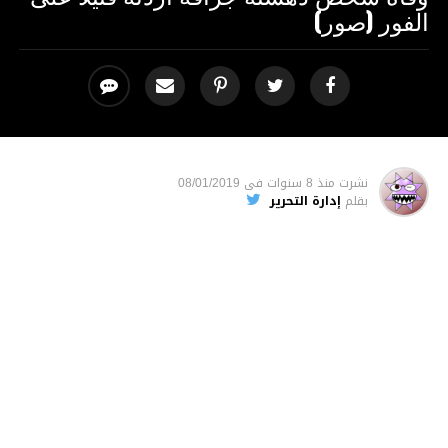
الفور (صور)
نشرت
منذ 8 سنوات
فى
08/01/2019
بقلم
إدارة التحرير