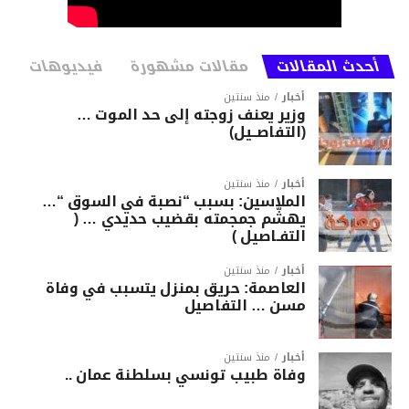
أحدث المقالات
مقالات مشهورة
فيديوهات
أخبار
منذ سنتين
وزير يعنف زوجته إلى حد الموت …
(التفاصــيل)
أخبار
منذ سنتين
الملاسين: بسبب “نصبة في السوق “…
يهشّم جمجمته بقضيب حديدي … (
التفـاصيل )
أخبار
منذ سنتين
العاصمة: حريق بمنزل يتسبب في وفاة
مسن … التفاصيل
أخبار
منذ سنتين
وفاة طبيب تونسي بسلطنة عمان ..