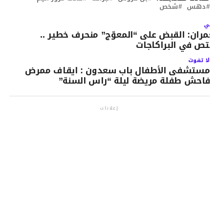
دهس
شخص
لتالي
لعمران: القبض على “المعوّج” منحرف خطير ..
ختص في البراكاجات
لا تفوت
مستشفى الأطفال باب سعدون : ايقاف ممرض
فاحش طفلة مريضة ليلة “راس السنة”
إعلانات