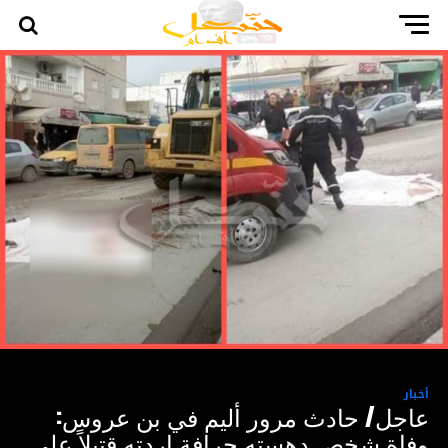
أخبار
عاجل/ حادث مرور أليم في بن عروس:
وفاة شخص دهسته جرافة اردته قتيلاً على