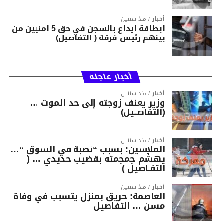
أخبار
منذ سنتين
ابطاقة ايداع بالسجن في حق 5 امنيين من
بينهم رئيس فرقة ( التفاصيل)
أخبار عاجلة
أخبار
منذ سنتين
وزير يعنف زوجته إلى حد الموت …
(التفاصــيل)
أخبار
منذ سنتين
الملاسين: بسبب “نصبة في السوق “…
يهشّم جمجمته بقضيب حديدي … (
التفـاصيل )
أخبار
منذ سنتين
العاصمة: حريق بمنزل يتسبب في وفاة
مسن … التفاصيل