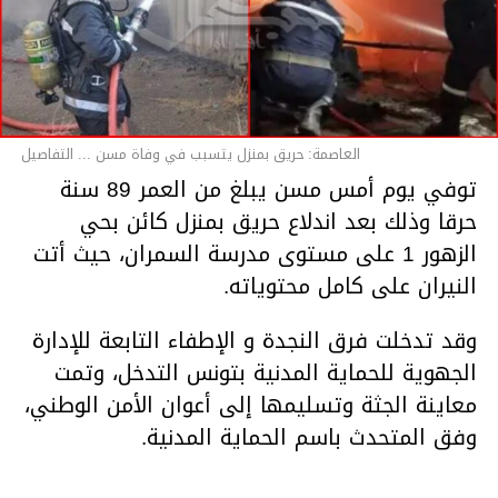
العاصمة: حريق بمنزل يتسبب في وفاة مسن ... التفاصيل
توفي يوم أمس مسن يبلغ من العمر 89 سنة
حرقا وذلك بعد اندلاع حريق بمنزل كائن بحي
الزهور 1 على مستوى مدرسة السمران، حيث أتت
النيران على كامل محتوياته.
وقد تدخلت فرق النجدة و الإطفاء التابعة للإدارة
الجهوية للحماية المدنية بتونس التدخل، وتمت
معاينة الجثة وتسليمها إلى أعوان الأمن الوطني،
وفق المتحدث باسم الحماية المدنية.