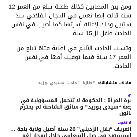
ومن بين المصابين كذلك طفلة تبلغ من العمر 12
سنة قالت إنها تعمل في المجال الفلاحي منذ
سنتين وذلك لإعالة أسرتها كما أصيب في نفس
الحادث طفل ال15 سنة.
وتسبب الحادث الأليم في اصابة فتاة تبلغ من
العمر 17 سنة فيما توفيت أمها في نفس
الحادث.
مقالات متشابهة:
جنازة
حادث
سيدي بوزيد
لتالي
زيرة المرأة : الحكومة لا تتحمل المسؤولية في
اجعة “سيدي بوزيد” و سائق الشاحنة لم يحترم
لقانون
لا تفوت
العريف “بلال الزديني” 26 سنة أصيل ولاية باجة …
استشهد في جبل الشعانبي خلال انفجار لغم