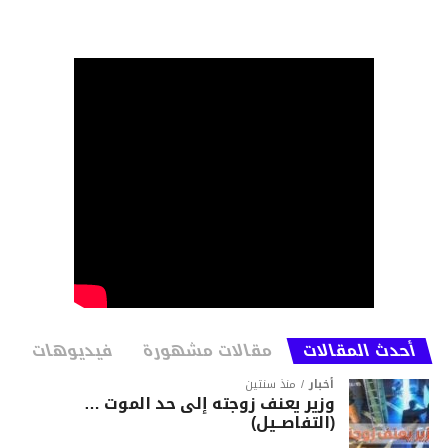
أحدث المقالات
مقالات مشهورة
فيديوهات
أخبار
منذ سنتين
وزير يعنف زوجته إلى حد الموت …
(التفاصــيل)