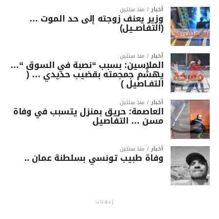
أخبار
منذ سنتين
وزير يعنف زوجته إلى حد الموت …
(التفاصــيل)
أخبار
منذ سنتين
الملاسين: بسبب “نصبة في السوق “…
يهشّم جمجمته بقضيب حديدي … (
التفـاصيل )
أخبار
منذ سنتين
العاصمة: حريق بمنزل يتسبب في وفاة
مسن … التفاصيل
أخبار
منذ سنتين
وفاة طبيب تونسي بسلطنة عمان ..
إعلانات