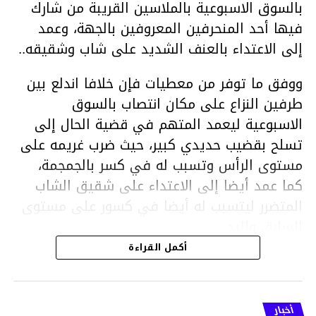
بالسوق الاسبوعية بالملاسين القريبة من شارك
فيها أحد المنحرفين المعروفين بالجهة، وعمد
إلى الاعتداء بالعنف الشديد على شاب وشقيقه..
ووفق ما توفر من معطيات فإن خلافا اندلع بين
طرفين النزاع على مكان انتصاب بالسوق
الاسبوعية ليعمد المتهم في قضية الحال إلى
تسلح بقضيب حديدي كبير، حيث ضرب غريمه على
مستوى الرأس وتسبب له في كسر بالجمجمة،
كما عمد أيضا إلى الاعتداء على شقيق الشاب
المتضرر ليتسبب له أيضا في كسور على مستوى
السابق واليد.
هذا وقد تمكن أعوان مركز الأمن الوطني بحي
أكمل القراءة
هلال في توقيت قياسي من محاصرة المشتبه به
والقبض عليه وإحالته على التحقيق في خصوص
ما نُسبه إليه.
أخبار