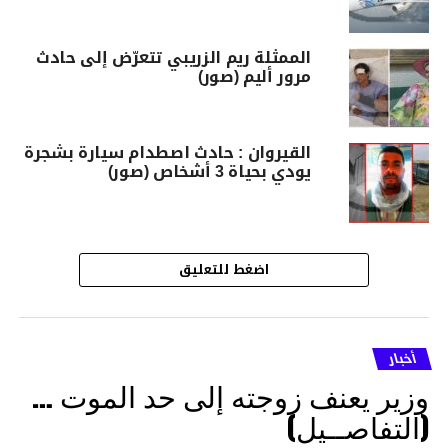
الممثلة ريم الزريبي تتعرّض إلى حادث
مرور أليم (صور)
القيروان : حادث اصطدام سيارة بشجرة
يودي بحياة 3 أشخاص (صور)
اضغط للتعليق
أخبار
وزير يعنف زوجته إلى حد الموت …
(التفاصــيل)