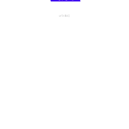
إعلانات
م.م