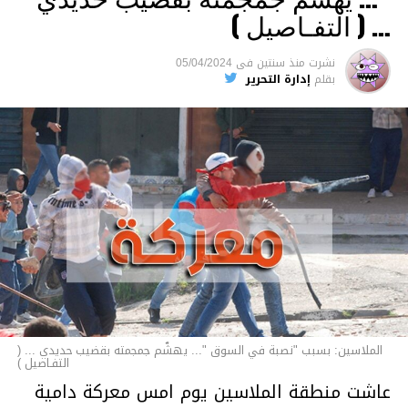
والقتل باستخدام العنف الشديد ويواجه عقوبة
… ( التفـاصيل )
السجن لمدة تصل إلى 20 عاما.
نشرت
منذ سنتين
فى
05/04/2024
الأخبار
بقلم
إدارة التحرير
الملاسين: بسبب "نصبة في السوق "... يهشّم جمجمته بقضيب حديدي ... (
التفـاصيل )
عاشت منطقة الملاسين يوم امس معركة دامية