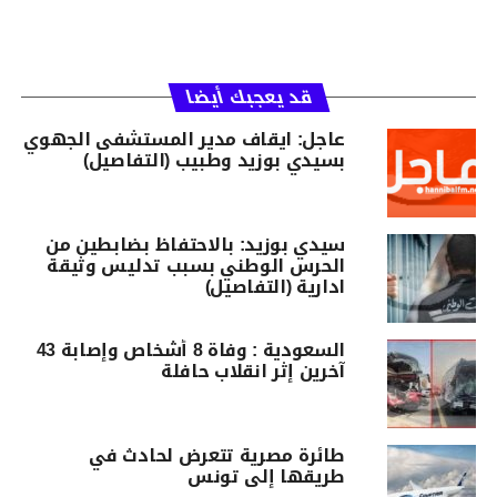
قد يعجبك أيضا
عاجل: ايقاف مدير المستشفى الجهوي
بسيدي بوزيد وطبيب (التفاصيل)
سيدي بوزيد: بالاحتفاظ بضابطين من
الحرس الوطني بسبب تدليس وثيقة
ادارية (التفاصيل)
السعودية : وفاة 8 أشخاص وإصابة 43
آخرين إثر انقلاب حافلة
طائرة مصرية تتعرض لحادث في
طريقها إلى تونس