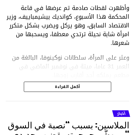
وأظهرت لقطات صادمة تم عرضها في قاعة
المحكمة هذا الأسبوع، كوانديك بيشيمباييف، وزير
الاقتصاد السابق، وهو يركل ويضرب بشكل متكرر
امرأة شابة نحيلة ترتدي معطفا، ويسحبها من
شعرها.
وعثر على المرأة، سلطانات نوكينوفا، البالغة من
العمر 31 عاما، ميتة في نوفمبر الماضي في
مطعم يملكه أحد أقارب زوجها.
أكمل القراءة
ووفقا لتقرير الطبيب الشرعي، توفيت نوكينوفا
متأثرة بصدمة في الدماغ، وكانت إحدى عظام
أنفها مكسورة وكانت هناك كدمات متعددة على
أخبار
وجهها ورأسها وذراعيها ويديها.
الملاسين: بسبب “نصبة في السوق
ويواجه بيشيمباييف (43 عاما) اتهامات بالتعذيب
“… يهشّم جمجمته بقضيب حديدي