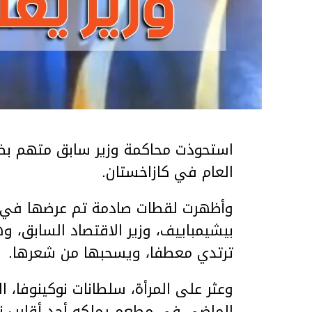
استحوذت محاكمة وزير سابق متهم بضر
العام في كازاخستان.
وأظهرت لقطات صادمة تم عرضها في ق
بيشيمباييف، وزير الاقتصاد السابق، و
ترتدي معطفا، ويسحبها من شعرها.
الماضي في مطعم يملكه أحد أقارب ز