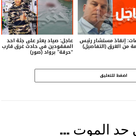
ات: إنقاذ مستشار رئيس
عاجل: صياد يعثر على جثة احد
ة من الغرق (التفاصيل)
المفقودين في حادث غرق قارب
“حرقة” برواد (صور)
اضغط للتعليق
ى حد الموت …