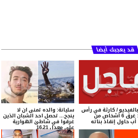
قد يعجبك أيضا
الفيديو / كارثة في رأس
سليانة: والده تمنى ان لا
انجلة : غرق 6 أشخاص من
ينجح… تحصل احد الشبان الذين
أب حاول إنقاذ بناته
غرقوا في شاطئ الهوارية
على معدل 16.21