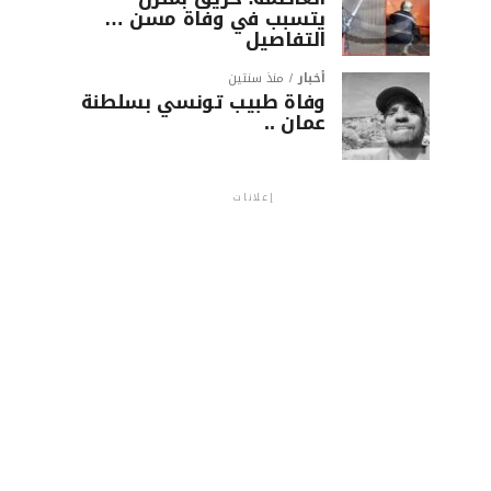
يتسبب في وفاة مسن …
التفاصيل
أخبار
منذ سنتين
وفاة طبيب تونسي بسلطنة
عمان ..
إعلانات