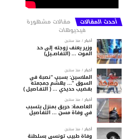
أحدث المقالات
مقالات مشهورة
فيديوهات
أخبار
منذ سنتين
وزير يعنف زوجته إلى حد
الموت … (التفاصــيل)
أخبار
منذ سنتين
الملاسين: بسبب “نصبة في
السوق “… يهشّم جمجمته
بقضيب حديدي … ( التفـاصيل )
أخبار
منذ سنتين
العاصمة: حريق بمنزل يتسبب
في وفاة مسن … التفاصيل
أخبار
منذ سنتين
وفاة طبيب تونسي بسلطنة