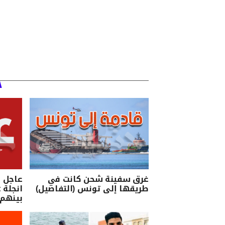
غرق سفينة شحن كانت في
عاجل ب
طريقها إلى تونس (التفاصيل)
بينهم 