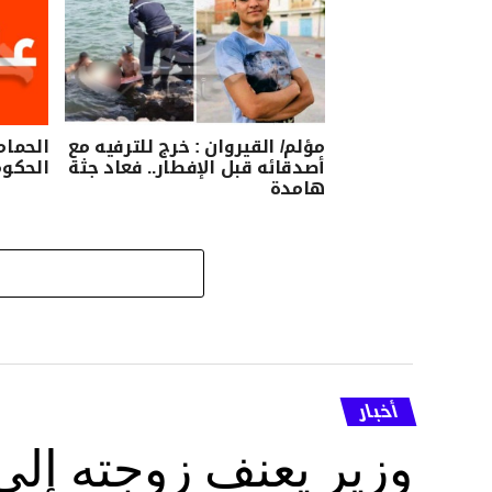
مؤلم/ القيروان : خرج للترفيه مع
الحمام
أصدقائه قبل الإفطار.. فعاد جثة
الحكوم
هامدة
أخبار
وزير يعنف زوجته إل