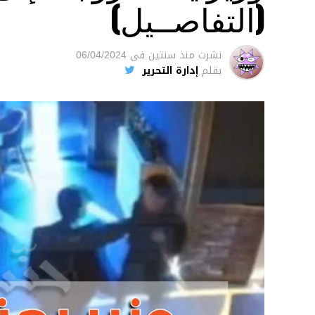
(التفاصــيل)
نشرت
منذ سنتين
فى
06/04/2024
بقلم
إدارة التحرير