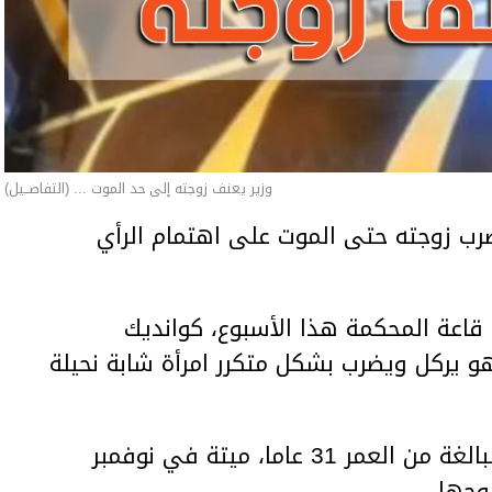
وزير يعنف زوجته إلى حد الموت ... (التفاصــيل)
ب زوجته حتى الموت على اهتمام الرأي
اعة المحكمة هذا الأسبوع، كوانديك
هو يركل ويضرب بشكل متكرر امرأة شابة نحيلة
وعثر على المرأة، سلطانات نوكينوفا، البالغة من العمر 31 عاما، ميتة في نوفمبر
وجها.