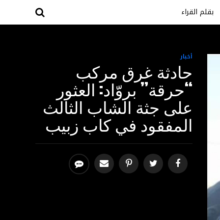
بقلم القراء
أخبار
حادثة غرق مركب
“حرقة” بروّاد: العثور
على جثة الشاب الثالث
المفقود في كاب زبيب