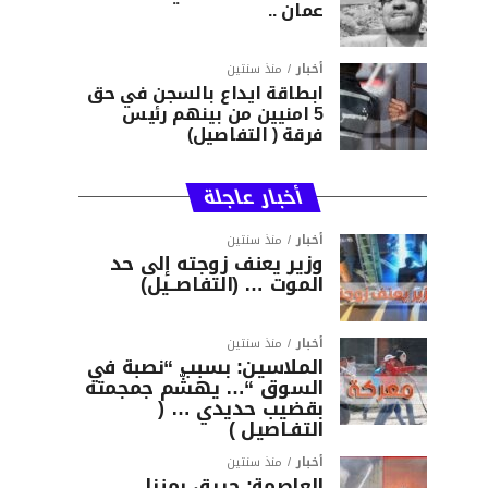
عمان ..
أخبار
منذ سنتين
ابطاقة ايداع بالسجن في حق
5 امنيين من بينهم رئيس
فرقة ( التفاصيل)
أخبار عاجلة
أخبار
منذ سنتين
وزير يعنف زوجته إلى حد
الموت … (التفاصــيل)
أخبار
منذ سنتين
الملاسين: بسبب “نصبة في
السوق “… يهشّم جمجمته
بقضيب حديدي … (
التفـاصيل )
أخبار
منذ سنتين
العاصمة: حريق بمنزل