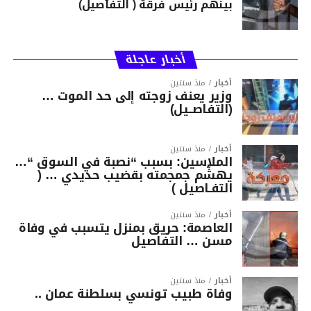
بينهم رئيس فرقة ( التفاصيل)
أخبار عاجلة
أخبار
منذ سنتين
وزير يعنف زوجته إلى حد الموت …
(التفاصــيل)
أخبار
منذ سنتين
الملاسين: بسبب “نصبة في السوق “…
يهشّم جمجمته بقضيب حديدي … (
التفـاصيل )
أخبار
منذ سنتين
العاصمة: حريق بمنزل يتسبب في وفاة
مسن … التفاصيل
أخبار
منذ سنتين
وفاة طبيب تونسي بسلطنة عمان ..