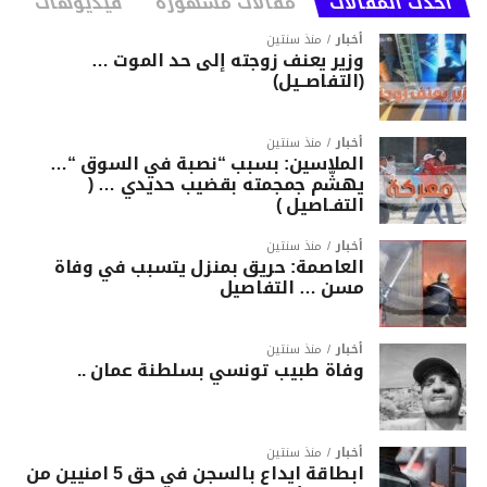
أحدث المقالات
مقالات مشهورة
فيديوهات
أخبار
منذ سنتين
وزير يعنف زوجته إلى حد الموت …
(التفاصــيل)
أخبار
منذ سنتين
الملاسين: بسبب “نصبة في السوق “…
يهشّم جمجمته بقضيب حديدي … (
التفـاصيل )
أخبار
منذ سنتين
العاصمة: حريق بمنزل يتسبب في وفاة
مسن … التفاصيل
أخبار
منذ سنتين
وفاة طبيب تونسي بسلطنة عمان ..
أخبار
منذ سنتين
ابطاقة ايداع بالسجن في حق 5 امنيين من