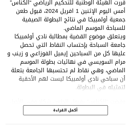
قررت الهيئة الوطنية للتحكيم الرياضي “الكناس”
أمس اليوم الإثنين 1 افريل 2024، قبول طعن
جمعية أولمبيكا في نتائج البطولة الصيفية
للسباحة الموسم الماضي.
ويتعلق موضوع القضية بمطالبة نادي أولمبيكا
جامعة السباحة بإحتساب النقاط التي تحصل
عليها كل من السباحين إيميل الفوزاعي و زينب و
مرام السويسي في نهائيات بطولة الموسم
الماضي، وهي نقاط لم تحتسبها الجامعة بتعلة
أن سباحي نادي أولمبيكا ليست لهم الأحقية
لتمثيله في البطولة.
وقضت “الكناس” بقبول الطعن شكلا وفي الأصل
ونقض القرار الصادر عن المكتب الجامعي وإعادة
أكمل القراءة
إحتساب النقاط المسجلة من قبل السباحين إيميل
الفوزاعي ومرام وزينب السويسي في نطاق