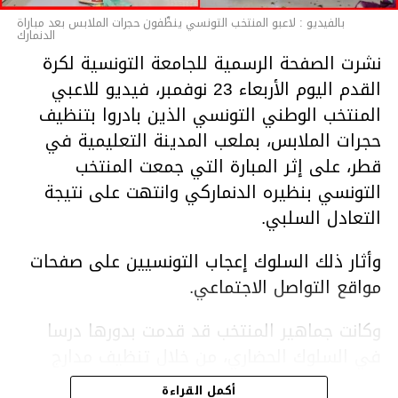
بالفيديو : لاعبو المنتخب التونسي ينظّفون حجرات الملابس بعد مباراة
الدنمارك
نشرت الصفحة الرسمية للجامعة التونسية لكرة
القدم اليوم الأربعاء 23 نوفمبر، فيديو للاعبي
المنتخب الوطني التونسي الذين بادروا بتنظيف
حجرات الملابس، بملعب المدينة التعليمية في
قطر، على إثر المبارة التي جمعت المنتخب
التونسي بنظيره الدنماركي وانتهت على نتيجة
التعادل السلبي.
وأثار ذلك السلوك إعجاب التونسيين على صفحات
مواقع التواصل الاجتماعي.
وكانت جماهير المنتخب قد قدمت بدورها درسا
في السلوك الحضاري، من خلال تنظيف مدارج
الملعب في أعقاب المباراة.
أكمل القراءة