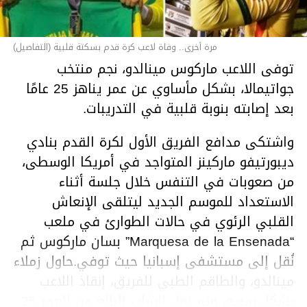
مرة أخرى.. وفاة لاعب كرة قدم بسكتة قلبية (التفاصيل)
توفى اللاعب ماركوس مينالدو، نجم منتخب
جواتيمالا، بشكل مأساوي عن عمر يناهز 25 عامًا
بعد إصابته بنوبة قلبية في التدريبات.
واشتكى مدافع الفريق الأول لكرة القدم بنادي
ديبورتيفو ماركينز المتواجد في أمريكا الوسطى،
من صعوبات في التنفس خلال جلسة أثناء
الاستعداد للموسم الجديد ليتلقى الإنعاش
القلبي الرئوي في حالات الطوارئ في ملعب
“Marquesa de la Ensenada” بسان ماركوس ثم
نُقل إلى مستشفى إسبانيا حيث توفي.حاول زملاء
مينالدو، والطاقم الطبي للفريق، إنقاذ اللاعب
بشكل سريع، وتم نقل الشاب البالغ من العمر 25