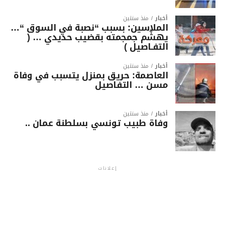
أخبار
منذ سنتين
الملاسين: بسبب “نصبة في السوق “…
يهشّم جمجمته بقضيب حديدي … (
التفـاصيل )
أخبار
منذ سنتين
العاصمة: حريق بمنزل يتسبب في وفاة
مسن … التفاصيل
أخبار
منذ سنتين
وفاة طبيب تونسي بسلطنة عمان ..
إعلانات