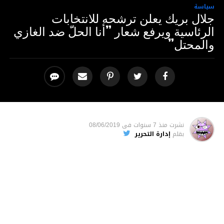
سياسة
جلال بريك يعلن ترشحه للانتخابات
الرئاسية ويرفع شعار ”أنا الحلّ ضد الغازي
والمحتل”
نشرت
منذ 7 سنوات
فى
08/06/2019
بقلم
إدارة التحرير