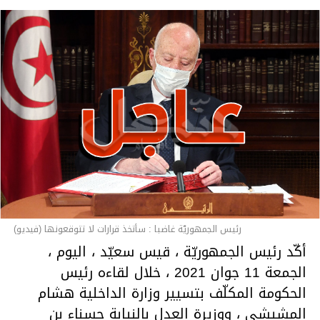
رئيس الجمهوريّة غاضبا : سأتخذ قرارات لا تتوقعونها (فيديو)
أكّد رئيس الجمهوريّة ، قيس سعيّد ، اليوم ،
الجمعة 11 جوان 2021 ، خلال لقاءه رئيس
الحكومة المكلّف بتسيير وزارة الداخلية هشام
المشيشي ، ووزيرة العدل بالنيابة حسناء بن