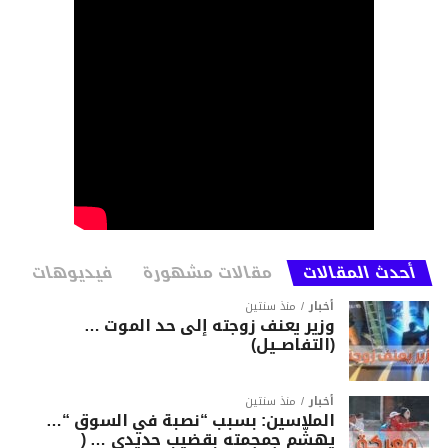
أحدث المقالات
مقالات مشهورة
فيديوهات
أخبار
منذ سنتين
وزير يعنف زوجته إلى حد الموت …
(التفاصــيل)
أخبار
منذ سنتين
الملاسين: بسبب “نصبة في السوق “…
يهشّم جمجمته بقضيب حديدي … (