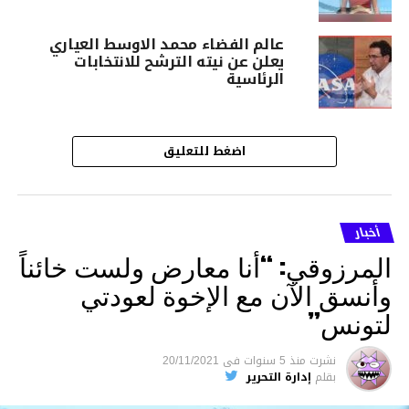
عالم الفضاء محمد الاوسط العياري
يعلن عن نيته الترشح للانتخابات
الرئاسية
اضغط للتعليق
أخبار
المرزوقي: “أنا معارض ولست خائناً
وأنسق الآن مع الإخوة لعودتي
لتونس”
نشرت
منذ 5 سنوات
فى
20/11/2021
بقلم
إدارة التحرير