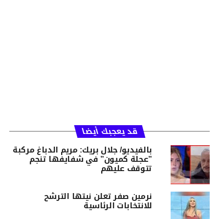
قد يعجبك أيضا
بالفيديو/ جلال بريك: مريم الدباغ مركبة
”عجلة كميون” في شفايفها تنجم
تتوقف عليهم
نرمين صفر تعلن نيتها الترشح
للانتخابات الرئاسية