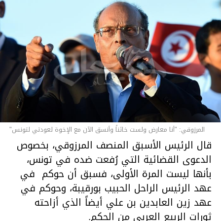
المرزوقي: "أنا معارض ولست خائناً وأنسق الآن مع الإخوة لعودتي لتونس"
قال الرئيس الأسبق المنصف المرزوقي، بخصوص
الدعوى القضائية التي رُفعت ضده في تونس،
بأنها ليست المرة الأولى، فسبق أن حوكم في
عهد الرئيس الراحل الحبيب بورقيبة، وحوكم في
عهد زين العابدين بن علي أيضاً الذي أزاحته
ثورات الربيع العربي من الحكم.