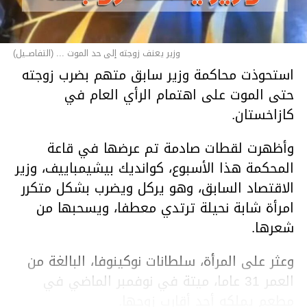
وزير يعنف زوجته إلى حد الموت ... (التفاصــيل)
استحوذت محاكمة وزير سابق متهم بضرب زوجته
حتى الموت على اهتمام الرأي العام في
كازاخستان.
وأظهرت لقطات صادمة تم عرضها في قاعة
المحكمة هذا الأسبوع، كوانديك بيشيمباييف، وزير
الاقتصاد السابق، وهو يركل ويضرب بشكل متكرر
امرأة شابة نحيلة ترتدي معطفا، ويسحبها من
شعرها.
وعثر على المرأة، سلطانات نوكينوفا، البالغة من
العمر 31 عاما، ميتة في نوفمبر الماضي في
مطعم يملكه أحد أقارب زوجها.