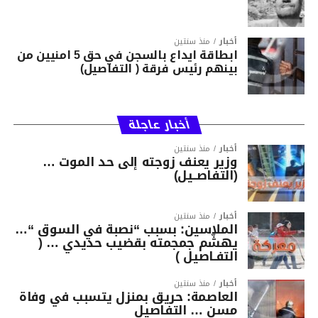
أخبار
منذ سنتين
ابطاقة ايداع بالسجن في حق 5 امنيين من
بينهم رئيس فرقة ( التفاصيل)
أخبار عاجلة
أخبار
منذ سنتين
وزير يعنف زوجته إلى حد الموت …
(التفاصــيل)
أخبار
منذ سنتين
الملاسين: بسبب “نصبة في السوق “…
يهشّم جمجمته بقضيب حديدي … (
التفـاصيل )
أخبار
منذ سنتين
العاصمة: حريق بمنزل يتسبب في وفاة
مسن … التفاصيل