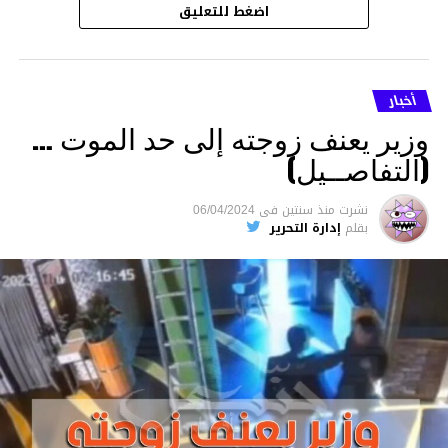
اضغط للتعليق
أخبار
وزير يعنف زوجته إلى حد الموت …
(التفاصــيل)
نشرت
منذ سنتين
فى
06/04/2024
بقلم
إدارة التحرير