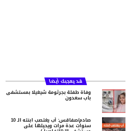
قد يعجبك أيضا
وفاة طفلة بجرثومة شيغيلا بمستشفى
باب سعدون
صادم/صفاقس: أب يغتصب ابنته الـ 10
سنوات عدة مرات ويحيلها على