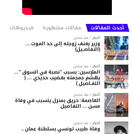
أحدث المقالات
مقالات مشهورة
فيديوهات
أخبار
منذ سنتين
وزير يعنف زوجته إلى حد الموت …
(التفاصــيل)
أخبار
منذ سنتين
الملاسين: بسبب “نصبة في السوق “…
يهشّم جمجمته بقضيب حديدي … (
التفـاصيل )
أخبار
منذ سنتين
العاصمة: حريق بمنزل يتسبب في وفاة
مسن … التفاصيل
أخبار
منذ سنتين
وفاة طبيب تونسي بسلطنة عمان ..