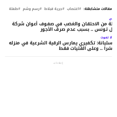
مقالات متشابهة:
اغتصاب
جرية قبلاط
رسم وشم
طفلة
لتالي
الة من الاحتقان والغضب في صفوف أعوان شركة
قل تونس .. بسبب عدم صرف الأجور
لا تفوت
سليانة: تكفيري يمارس الرقية الشرعية في منزله
سّرا .. وعلى الفتيات فقط
إعلانات