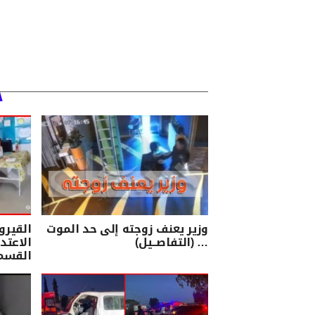
وزير يعنف زوجته إلى حد الموت
القيرو
… (التفاصــيل)
الاعتد
القسم