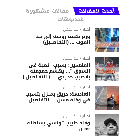
أحدث المقالات
مقالات مشهورة
فيديوهات
أخبار
منذ سنتين
وزير يعنف زوجته إلى حد
الموت … (التفاصــيل)
أخبار
منذ سنتين
الملاسين: بسبب “نصبة في
السوق “… يهشّم جمجمته
بقضيب حديدي … ( التفـاصيل )
أخبار
منذ سنتين
العاصمة: حريق بمنزل يتسبب
في وفاة مسن … التفاصيل
أخبار
منذ سنتين
وفاة طبيب تونسي بسلطنة
عمان ..