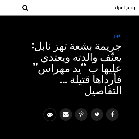
بقلم القراء
أخبار
جريمة بشعة تهز نابل:
يعنّف والدته ويعتدي
عليها ب “يد مهراس”
فأرداها قتيلة …
التفاصيل