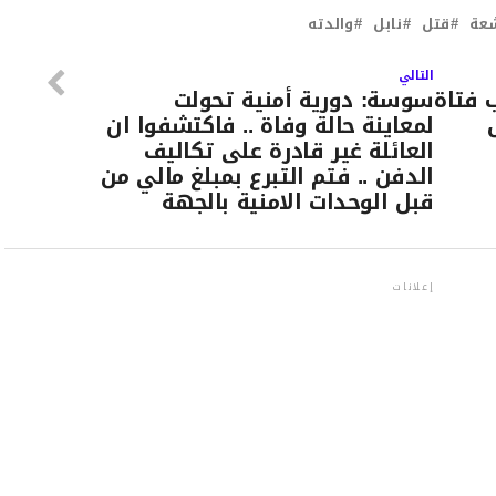
شعة
قتل
نابل
والدته
التالي
 فتاة
سوسة: دورية أمنية تحولت
لمعاينة حالة وفاة .. فاكتشفوا ان
العائلة غير قادرة على تكاليف
الدفن .. فتم التبرع بمبلغ مالي من
قبل الوحدات الامنية بالجهة
إعلانات