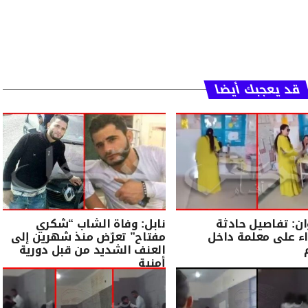
قد يعجبك أيضا
ان: تفاصيل حادثة
نابل: وفاة الشاب “شكري
اء على معلمة داخل
مفتاح” تعرّض منذ شهرين إلى
العنف الشديد من قبل دورية
أمنية