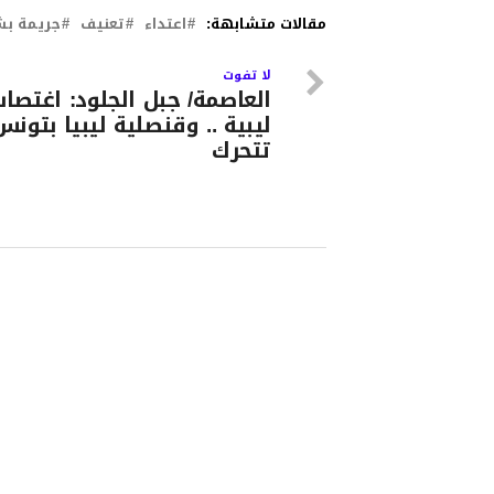
مقالات متشابهة:
اعتداء
تعنيف
جريمة ب
لا تفوت
العاصمة/ جبل الجلود: اغتصاب
ليبية .. وقنصلية ليبيا بتونس
تتحرك