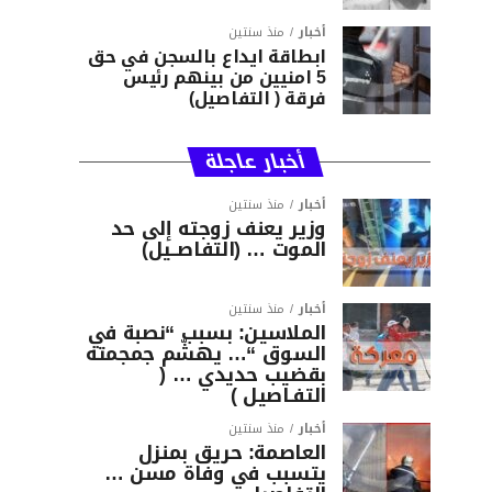
أخبار
منذ سنتين
ابطاقة ايداع بالسجن في حق
5 امنيين من بينهم رئيس
فرقة ( التفاصيل)
أخبار عاجلة
أخبار
منذ سنتين
وزير يعنف زوجته إلى حد
الموت … (التفاصــيل)
أخبار
منذ سنتين
الملاسين: بسبب “نصبة في
السوق “… يهشّم جمجمته
بقضيب حديدي … (
التفـاصيل )
أخبار
منذ سنتين
العاصمة: حريق بمنزل
يتسبب في وفاة مسن …