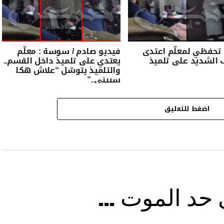
تحفظي لمعلّم اعتدى
فيديو صادم / سوسة : معلّم
 الشديد على تلميذ
يعتدي على تلميذ داخل القسم..
والتلميذ يتوسّل “علاش هكا
سيبني..”
اضغط للتعليق
ى حد الموت …