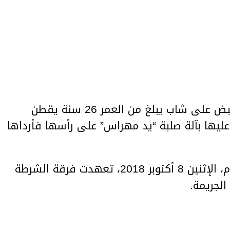
ألقى أعوان فرقة النجدة بنابل القبض على شاب يبلغ من العمر 26 سنة يقطن
ليها بآلة صلبة “يد مهراس” على رأسها فأرداها
ووفق إذاعة “راديو ماد” صباح اليوم، الإثنين 8 أكتوبر 2018، تعهدت فرقة الشرطة
الجريمة.