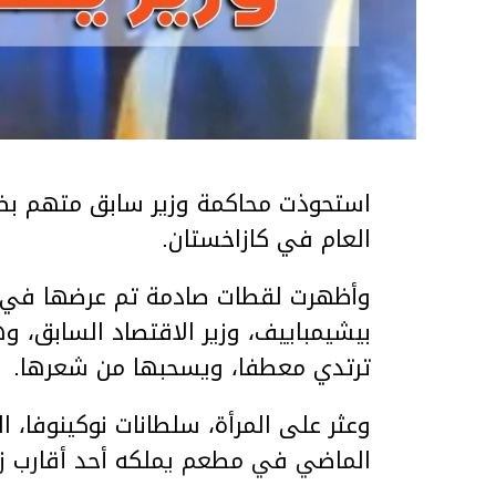
استحوذت محاكمة وزير سابق متهم بضر
العام في كازاخستان.
وأظهرت لقطات صادمة تم عرضها في ق
بيشيمباييف، وزير الاقتصاد السابق، و
ترتدي معطفا، ويسحبها من شعرها.
الماضي في مطعم يملكه أحد أقارب ز