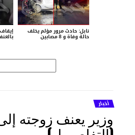
نابل: حادث مرور مؤلم يخلف
إيقاف 
حالة وفاة و 8 مصابين
بالعنف
أخبار
وزير يعنف زوجته إل
(التفاصــيل)