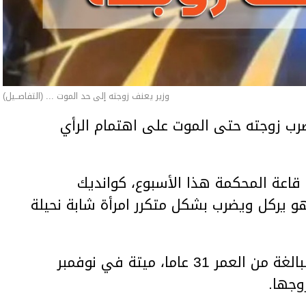
وزير يعنف زوجته إلى حد الموت ... (التفاصــيل)
ب زوجته حتى الموت على اهتمام الرأي
اعة المحكمة هذا الأسبوع، كوانديك
هو يركل ويضرب بشكل متكرر امرأة شابة نحيلة
وعثر على المرأة، سلطانات نوكينوفا، البالغة من العمر 31 عاما، ميتة في نوفمبر
وجها.