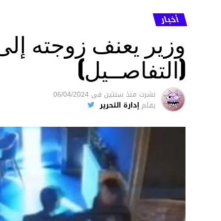
أخبار
وزير يعنف زوجته إل
(التفاصــيل)
نشرت
منذ سنتين
فى
06/04/2024
بقلم
إدارة التحرير