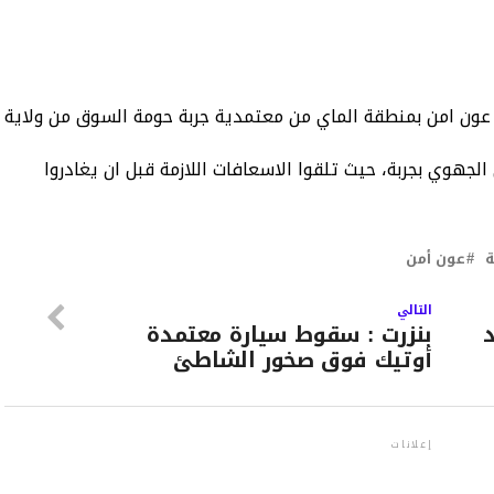
د اليوم حادث إنقلاب حافلة على متنها 11 عون امن بمنطقة الماي من معتمدية جربة حومة السوق من ولاية
لجهوي بجربة، حيث تلقوا الاسعافات اللازمة قبل ان يغادروا
ة
عون أمن
التالي
د
بنزرت : سقوط سيارة معتمدة
أوتيك فوق صخور الشاطئ
إعلانات