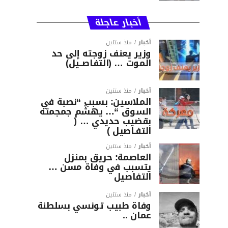
أخبار عاجلة
أخبار
منذ سنتين
وزير يعنف زوجته إلى حد
الموت … (التفاصــيل)
أخبار
منذ سنتين
الملاسين: بسبب “نصبة في
السوق “… يهشّم جمجمته
بقضيب حديدي … (
التفـاصيل )
أخبار
منذ سنتين
العاصمة: حريق بمنزل
يتسبب في وفاة مسن …
التفاصيل
أخبار
منذ سنتين
وفاة طبيب تونسي بسلطنة
عمان ..