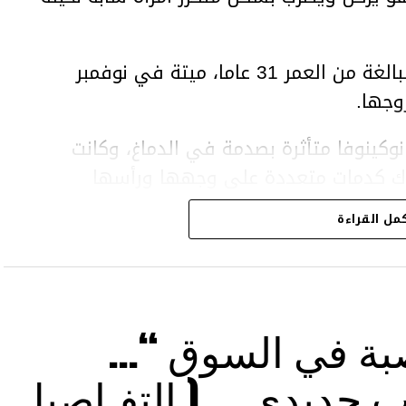
وعثر على المرأة، سلطانات نوكينوفا، البالغة من العمر 31 عاما، ميتة في نوفمبر
وجها.
وكينوفا متأثرة بصدمة في الدماغ، وكانت
اك كدمات متعددة على وجهها ورأسها
مل القراءة
43 عاما) اتهامات بالتعذيب والقتل باستخدام العنف الشديد
بة في السوق “…
 حديدي … ( التفـاصيل