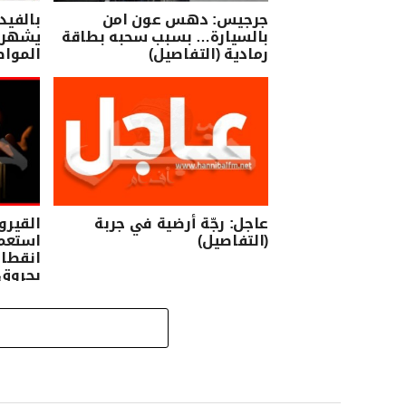
جرجيس: دهس عون امن
بالفيد
بالسيارة… بسبب سحبه بطاقة
يشهر 
رمادية (التفاصيل)
الموا
عاجل: رجّة أرضية في جربة
القيرو
(التفاصيل)
استعمل
انقطاع
بحروق 