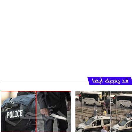
قد يعجبك أيضا