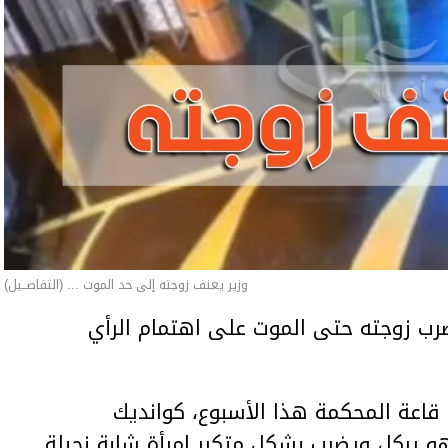
وزير يعنف زوجته إلى حد الموت ... (التفاصــيل)
ب زوجته حتى الموت على اهتمام الرأي
اعة المحكمة هذا الأسبوع، كوانديك
هو يركل ويضرب بشكل متكرر امرأة شابة نحيلة