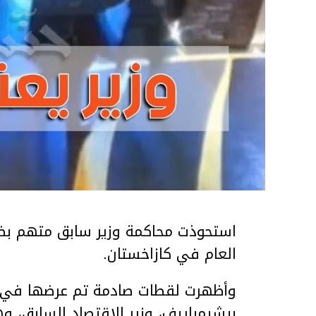
استحوذت محاكمة وزير سابق متهم بضر
العام في كازاخستان.
وأظهرت لقطات صادمة تم عرضها في ق
بيشيمباييف، وزير الاقتصاد السابق، و