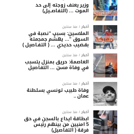
وزير يعنف زوجته إلى حد
الموت … (التفاصــيل)
أخبار
منذ سنتين
الملاسين: بسبب “نصبة في
السوق “… يهشّم جمجمته
بقضيب حديدي … ( التفـاصيل )
أخبار
منذ سنتين
العاصمة: حريق بمنزل يتسبب
في وفاة مسن … التفاصيل
أخبار
منذ سنتين
وفاة طبيب تونسي بسلطنة
عمان ..
أخبار
منذ سنتين
ابطاقة ايداع بالسجن في حق
5 امنيين من بينهم رئيس
فرقة ( التفاصيل)