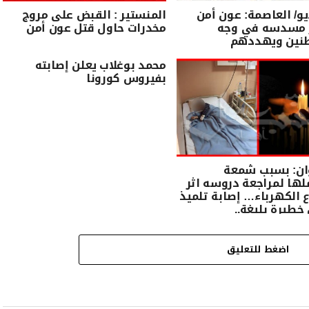
يو/ العاصمة: عون أمن
المنستير : القبض على مروج
مسدسه في وجه
مخدرات حاول قتل عون أمن
طنين ويهددهم
محمد بوغلاب يعلن إصابته
بفيروس كورونا
ان: بسبب شمعة
ها لمراجعة دروسه اثر
 الكهرباء… إصابة تلميذ
خطيرة بليغة..
اضغط للتعليق