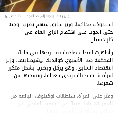
وزير يعنف زوجته إلى حد الموت ... (التفاصــيل)
استحوذت محاكمة وزير سابق متهم بضرب زوجته
حتى الموت على اهتمام الرأي العام في
كازاخستان.
وأظهرت لقطات صادمة تم عرضها في قاعة
المحكمة هذا الأسبوع، كوانديك بيشيمباييف، وزير
الاقتصاد السابق، وهو يركل ويضرب بشكل متكرر
امرأة شابة نحيلة ترتدي معطفا، ويسحبها من
شعرها.
وعثر على المرأة، سلطانات نوكينوفا، البالغة من
العمر 31 عاما، ميتة في نوفمبر الماضي في
مطعم يملكه أحد أقارب زوجها.