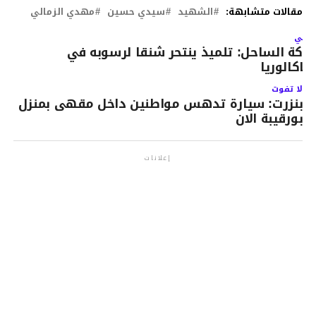
مقالات متشابهة:
الشهيد
سيدي حسين
مهدي الزمالي
لتالي
راكة الساحل: تلميذ ينتحر شنقا لرسوبه في
لباكالوريا
لا تفوت
بنزرت: سيارة تدهس مواطنين داخل مقهى بمنزل
بورقيبة الان
إعلانات