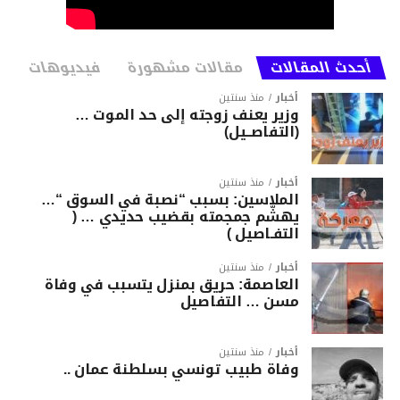
أحدث المقالات
مقالات مشهورة
فيديوهات
أخبار
منذ سنتين
وزير يعنف زوجته إلى حد الموت …
(التفاصــيل)
أخبار
منذ سنتين
الملاسين: بسبب “نصبة في السوق “…
يهشّم جمجمته بقضيب حديدي … (
التفـاصيل )
أخبار
منذ سنتين
العاصمة: حريق بمنزل يتسبب في وفاة
مسن … التفاصيل
أخبار
منذ سنتين
وفاة طبيب تونسي بسلطنة عمان ..