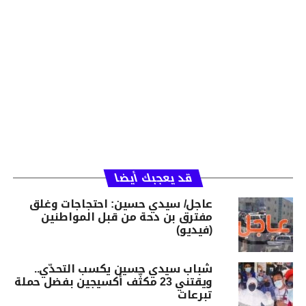
قد يعجبك أيضا
عاجل/ سيدي حسين: احتجاجات وغلق
مفترق بن دحة من قبل المواطنين
(فيديو)
شباب سيدي حسين يكسب التحدّي..
ويقتني 23 مكثّف أكسيجين بفضل حملة
تبرعات