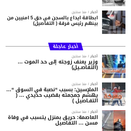
أخبار
منذ سنتين
ابطاقة ايداع بالسجن في حق 5 امنيين من
بينهم رئيس فرقة ( التفاصيل)
أخبار عاجلة
أخبار
منذ سنتين
وزير يعنف زوجته إلى حد الموت …
(التفاصــيل)
أخبار
منذ سنتين
الملاسين: بسبب “نصبة في السوق “…
يهشّم جمجمته بقضيب حديدي … (
التفـاصيل )
أخبار
منذ سنتين
العاصمة: حريق بمنزل يتسبب في وفاة
مسن … التفاصيل