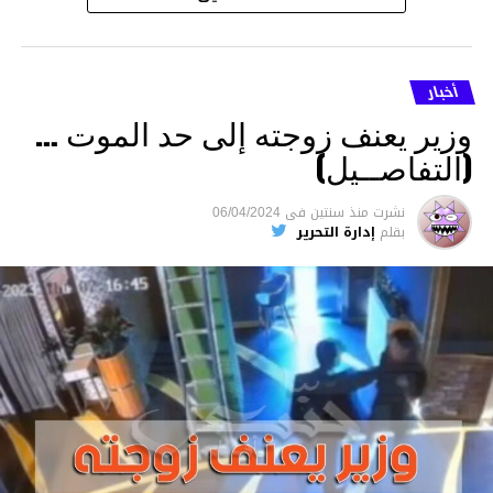
أخبار
وزير يعنف زوجته إلى حد الموت …
(التفاصــيل)
نشرت
منذ سنتين
فى
06/04/2024
بقلم
إدارة التحرير