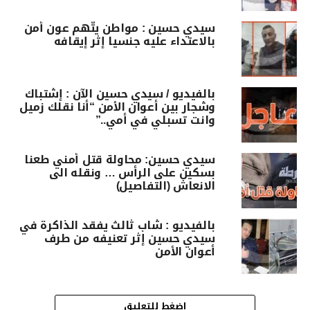
سيدي حسين : مواطن يتّهم عون أمن
بالاعتداء عليه جنسيا إثر إيقافه
بالفيديو / سيدي حسين الآن : إشتباك
وشجار بين أعوان الأمن “أنا نقلك زميل
وانت تسبلي في أمي..”
سيدي حسين: محاولة قتل أمني طعنا
بسكين على الرأس … ونقله الى
الانعاش (التفاصيل)
بالفيديو : شاب ثالث يفقد الذاكرة في
سيدي حسين إثر تعنيفه من طرف
أعوان الأمن
اضغط للتعليق