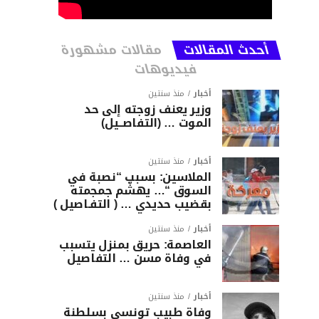
أحدث المقالات
مقالات مشهورة
فيديوهات
أخبار
منذ سنتين
وزير يعنف زوجته إلى حد
الموت … (التفاصــيل)
أخبار
منذ سنتين
الملاسين: بسبب “نصبة في
السوق “… يهشّم جمجمته
بقضيب حديدي … ( التفـاصيل )
أخبار
منذ سنتين
العاصمة: حريق بمنزل يتسبب
في وفاة مسن … التفاصيل
أخبار
منذ سنتين
وفاة طبيب تونسي بسلطنة