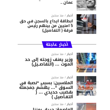
عمان ..
أخبار
منذ سنتين
ابطاقة ايداع بالسجن في حق
5 امنيين من بينهم رئيس
فرقة ( التفاصيل)
أخبار عاجلة
أخبار
منذ سنتين
وزير يعنف زوجته إلى حد
الموت … (التفاصــيل)
أخبار
منذ سنتين
الملاسين: بسبب “نصبة في
السوق “… يهشّم جمجمته
بقضيب حديدي … (
التفـاصيل )
أخبار
منذ سنتين
العاصمة: حريق بمنزل