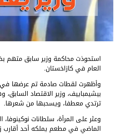
استحوذت محاكمة وزير سابق متهم بضر
العام في كازاخستان.
وأظهرت لقطات صادمة تم عرضها في ق
بيشيمباييف، وزير الاقتصاد السابق، و
ترتدي معطفا، ويسحبها من شعرها.
الماضي في مطعم يملكه أحد أقارب ز