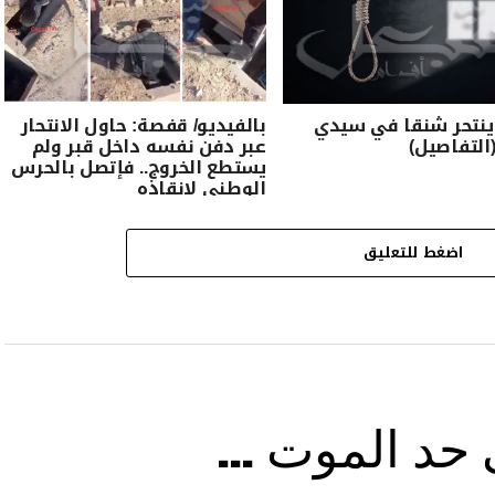
ينتحر شنقا في سيدي
بالفيديو/ قفصة: حاول الانتحار
(التفاصيل)
عبر دفن نفسه داخل قبر ولم
يستطع الخروج.. فإتصل بالحرس
الوطني لانقاذه
اضغط للتعليق
ى حد الموت …