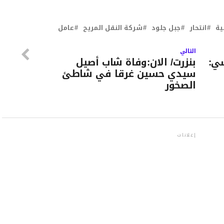
ية
انتحار
جبل جلود
شركة النقل المريح
عامل
التالي
شي:
بنزرت/ الان:وفاة شاب أصيل
سيدي حسين غرقا في شاطئ
الصخور
إعلانات