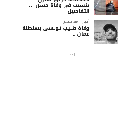
يتسبب في وفاة مسن …
التفاصيل
أخبار
منذ سنتين
وفاة طبيب تونسي بسلطنة
عمان ..
إعلانات