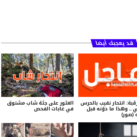
قد يعجبك أيضا
رڨبة: انتحار نقيب بالحرس
العثور على جثة شاب مشنوق
 .. وهذا ما دوّنه قبل
في غابات الفحص
 (صور)