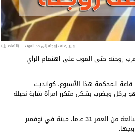
وزير يعنف زوجته إلى حد الموت ... (التفاصــيل)
ب زوجته حتى الموت على اهتمام الرأي
اعة المحكمة هذا الأسبوع، كوانديك
هو يركل ويضرب بشكل متكرر امرأة شابة نحيلة
وعثر على المرأة، سلطانات نوكينوفا، البالغة من العمر 31 عاما، ميتة في نوفمبر
وجها.