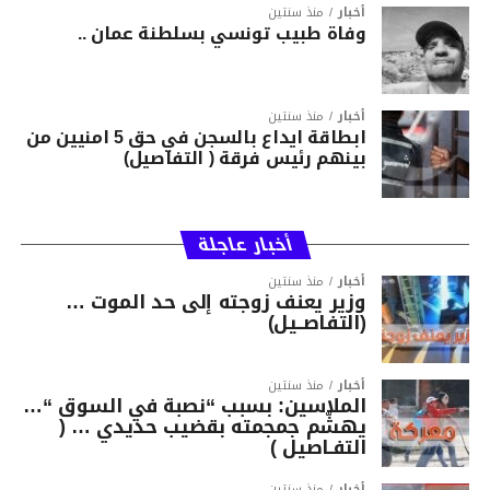
أخبار
منذ سنتين
وفاة طبيب تونسي بسلطنة عمان ..
أخبار
منذ سنتين
ابطاقة ايداع بالسجن في حق 5 امنيين من
بينهم رئيس فرقة ( التفاصيل)
أخبار عاجلة
أخبار
منذ سنتين
وزير يعنف زوجته إلى حد الموت …
(التفاصــيل)
أخبار
منذ سنتين
الملاسين: بسبب “نصبة في السوق “…
يهشّم جمجمته بقضيب حديدي … (
التفـاصيل )
أخبار
منذ سنتين