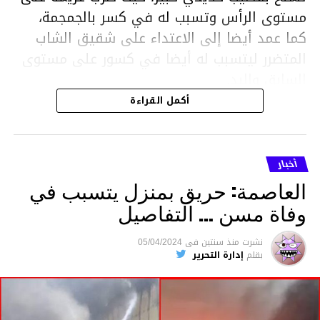
مستوى الرأس وتسبب له في كسر بالجمجمة،
كما عمد أيضا إلى الاعتداء على شقيق الشاب
المتضرر ليتسبب له أيضا في كسور على مستوى
السابق واليد.
هذا وقد تمكن أعوان مركز الأمن الوطني بحي
أكمل القراءة
هلال في توقيت قياسي من محاصرة المشتبه به
والقبض عليه وإحالته على التحقيق في خصوص
ما نُسبه إليه.
أخبار
العاصمة: حريق بمنزل يتسبب في
وفاة مسن … التفاصيل
متابعة
نشرت
منذ سنتين
فى
05/04/2024
بقلم
إدارة التحرير
قسم الاخبار