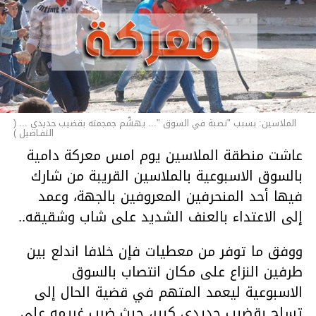
الملاسين: بسبب "نصبة في السوق "... يهشّم جمجمته بقضيب حديدي ... (
التفـاصيل )
عاشت منطقة الملاسين يوم امس معركة دامية
بالسوق الاسبوعية بالملاسين القريبة من شارك
فيها أحد المنحرفين المعروفين بالجهة، وعمد
إلى الاعتداء بالعنف الشديد على شاب وشقيقه..
ووفق ما توفر من معطيات فإن خلافا اندلع بين
طرفين النزاع على مكان انتصاب بالسوق
الاسبوعية ليعمد المتهم في قضية الحال إلى
تسلح بقضيب حديدي كبير، حيث ضرب غريمه على