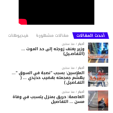
أحدث المقالات
مقالات مشهورة
فيديوهات
أخبار
منذ سنتين
وزير يعنف زوجته إلى حد الموت …
(التفاصــيل)
أخبار
منذ سنتين
الملاسين: بسبب “نصبة في السوق “…
يهشّم جمجمته بقضيب حديدي … (
التفـاصيل )
أخبار
منذ سنتين
العاصمة: حريق بمنزل يتسبب في وفاة
مسن … التفاصيل