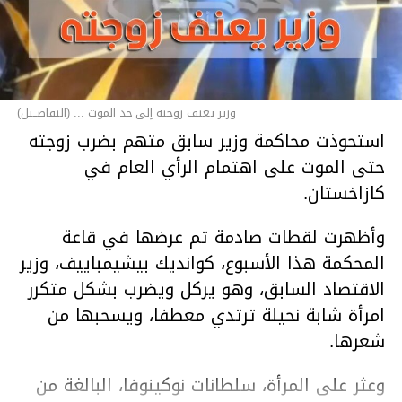
وزير يعنف زوجته إلى حد الموت ... (التفاصــيل)
استحوذت محاكمة وزير سابق متهم بضرب زوجته
حتى الموت على اهتمام الرأي العام في
كازاخستان.
وأظهرت لقطات صادمة تم عرضها في قاعة
المحكمة هذا الأسبوع، كوانديك بيشيمباييف، وزير
الاقتصاد السابق، وهو يركل ويضرب بشكل متكرر
امرأة شابة نحيلة ترتدي معطفا، ويسحبها من
شعرها.
وعثر على المرأة، سلطانات نوكينوفا، البالغة من