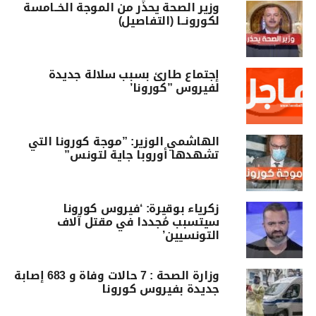
وزير الصحة يحذّر من الموجة الخــامسة
لكورونــا (التفاصيل)
إجتماع طارئ بسبب سلالة جديدة
لفيروس ”كورونا’
الهاشمي الوزير: ”موجة كورونا التي
تشهدها أوروبا جاية لتونس”
زكرياء بوقيرة: ‘فيروس كورونا
سيتسبب مُجددا في مقتل آلاف
التونسيين’
وزارة الصحة : 7 حالات وفاة و 683 إصابة
جديدة بفيروس كورونا