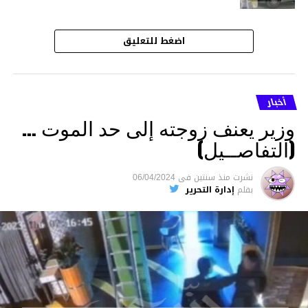
اضغط للتعليق
أخبار
وزير يعنف زوجته إلى حد الموت …
(التفاصــيل)
نشرت
منذ سنتين
فى
06/04/2024
بقلم
إدارة التحرير