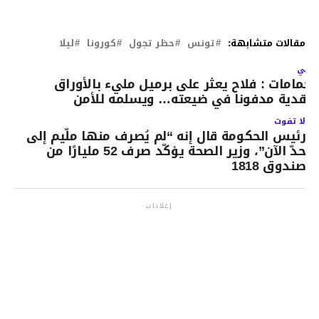
مقالات متشابهة:
تونس
حظر تجول
كورونا
ليلا
لتالي
لحمامات : فلاح يعثر على برميل مليء بالأوراق
لنقدية مدفونا في ضيعته… ويسلمه للأمن
لا تفوت
رئيس الحكومة قال إنه “لم يُصرف منها ملّيم إلى
حدّ الآن”، وزير الصحة يؤكّد صرف 52 مليارًا من
صندوق 1818
إعلانات