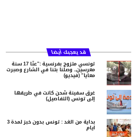
قد يعجبك أيضا
تونسي متزوج بفرنسية :”عنّا 17 سنة
معرسين.. وصلنا بتنا في الشارع وصبرت
معايا” (فيديو)
غرق سفينة شحن كانت في طريقها
إلى تونس (التفاصيل)
بداية من الغد : تونس بدون خبز لمدة 3
ايام