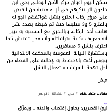
تمكن اليوم أعوان مركز الأمن الوطني بحي ابن
خلدون اثر تنكرهم في أزياء مدنية من القبض
على مروّع ركاب المترو بنشل هواتفهم الجوالة
بالمترو 5 و3 متلبسا حيث تم ضبطه بصدد نشل
هاتف أحد الركاب، وبالتحري مع المشتبه به تبين
أنه معروف بكنية «ترافلتا» وأنه محل تفتيش كما
اعترف بنشل 6 مسافرين..
باستشارة النيابة العمومية بالمحكمة الابتدائية
بتونس أذنت بالاحتفاظ به لإحالته على القضاء من
أجل تهمة السرقة باستعمال النشل.
م.ض
مقالات متشابهة:
أمني
النشالة
تونس
لتالي
ظيع/ القصرين: يحاول إغتصاب والدته .. ويمزّق