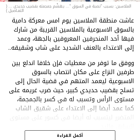
الملاسين: بسبب "نصبة في السوق "... يهشّم جمجمته بقضيب حديدي ... (
التفـاصيل )
عاشت منطقة الملاسين يوم امس معركة دامية
بالسوق الاسبوعية بالملاسين القريبة من شارك
فيها أحد المنحرفين المعروفين بالجهة، وعمد
إلى الاعتداء بالعنف الشديد على شاب وشقيقه..
ووفق ما توفر من معطيات فإن خلافا اندلع بين
طرفين النزاع على مكان انتصاب بالسوق
الاسبوعية ليعمد المتهم في قضية الحال إلى
تسلح بقضيب حديدي كبير، حيث ضرب غريمه على
مستوى الرأس وتسبب له في كسر بالجمجمة،
كما عمد أيضا إلى الاعتداء على شقيق الشاب
المتضرر ليتسبب له أيضا في كسور على مستوى
السابق واليد.
هذا وقد تمكن أعوان مركز الأمن الوطني بحي
أكمل القراءة