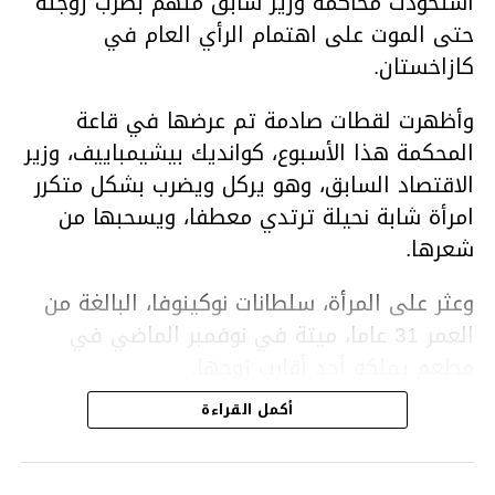
استحوذت محاكمة وزير سابق متهم بضرب زوجته
حتى الموت على اهتمام الرأي العام في
كازاخستان.
وأظهرت لقطات صادمة تم عرضها في قاعة
المحكمة هذا الأسبوع، كوانديك بيشيمباييف، وزير
الاقتصاد السابق، وهو يركل ويضرب بشكل متكرر
امرأة شابة نحيلة ترتدي معطفا، ويسحبها من
شعرها.
وعثر على المرأة، سلطانات نوكينوفا، البالغة من
العمر 31 عاما، ميتة في نوفمبر الماضي في
مطعم يملكه أحد أقارب زوجها.
أكمل القراءة
ووفقا لتقرير الطبيب الشرعي، توفيت نوكينوفا
متأثرة بصدمة في الدماغ، وكانت إحدى عظام
أنفها مكسورة وكانت هناك كدمات متعددة على