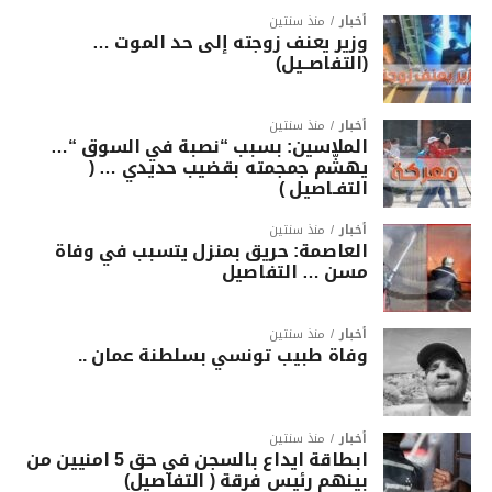
أخبار
منذ سنتين
وزير يعنف زوجته إلى حد الموت …
(التفاصــيل)
أخبار
منذ سنتين
الملاسين: بسبب “نصبة في السوق “…
يهشّم جمجمته بقضيب حديدي … (
التفـاصيل )
أخبار
منذ سنتين
العاصمة: حريق بمنزل يتسبب في وفاة
مسن … التفاصيل
أخبار
منذ سنتين
وفاة طبيب تونسي بسلطنة عمان ..
أخبار
منذ سنتين
ابطاقة ايداع بالسجن في حق 5 امنيين من
بينهم رئيس فرقة ( التفاصيل)