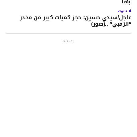
يابها
لا تفوت
عاجل/سيدي حسين: حجز كميات كبير من مخدر
“الزمبي” ..(صور)
إعلانات