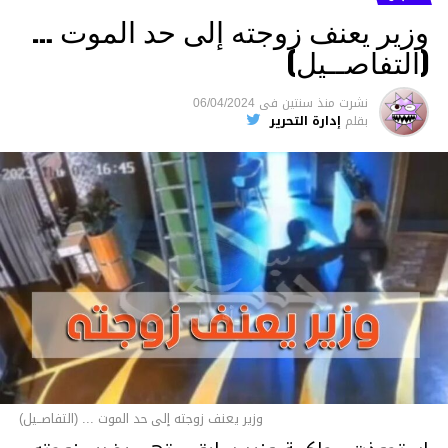
وزير يعنف زوجته إلى حد الموت …
(التفاصــيل)
نشرت
منذ سنتين
فى
06/04/2024
بقلم
إدارة التحرير
وزير يعنف زوجته إلى حد الموت ... (التفاصــيل)