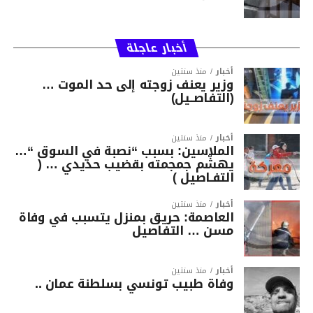
أخبار عاجلة
أخبار
منذ سنتين
وزير يعنف زوجته إلى حد الموت …
(التفاصــيل)
أخبار
منذ سنتين
الملاسين: بسبب “نصبة في السوق “…
يهشّم جمجمته بقضيب حديدي … (
التفـاصيل )
أخبار
منذ سنتين
العاصمة: حريق بمنزل يتسبب في وفاة
مسن … التفاصيل
أخبار
منذ سنتين
وفاة طبيب تونسي بسلطنة عمان ..