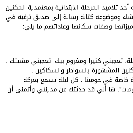
حد تلاميذ المرحلة الابتدائية بمعتمدية المكنين
إنشاء وموضوعه كتابة رسالة إلى صديق ترغبه في
ميزاتها وصفات سكانها وعاداتهم ما يلي:
لة، تعجبني كثيرا ومغروم بيك. تعجبني مشيتك .
مكنين المشهورة بالسواطر والسكاكين .
ة خاصة في حومتنا . كل ليلة تسمع بعركة
ات”. ها أني قد حدثتك عن مدينتي وأتمنى أن