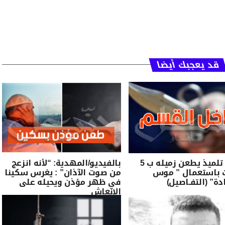
قد يعجبك أيضا
خطير: تلميذ يطعن زميله ب 5
بالفيديو/المهدية: “لأنه انزعج
 باستعمال ” موس
من صوت الآذان” : يغرس سكينا
ة” (التفـاصيل)
في ظهر مؤذن ويحيله على
الإنعاش