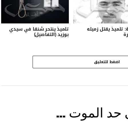
: تلميذ يقتل زميله
تلميذ ينتحر شنقا في سيدي
رة
بوزيد (التفاصيل)
اضغط للتعليق
ى حد الموت …