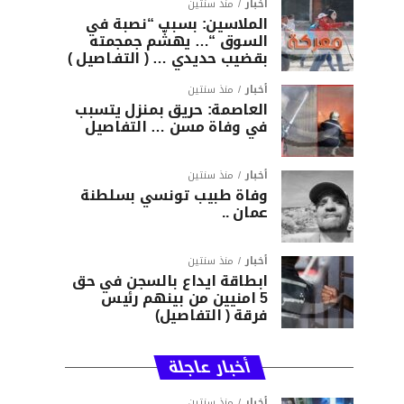
أخبار
منذ سنتين
الملاسين: بسبب “نصبة في
السوق “… يهشّم جمجمته
بقضيب حديدي … ( التفـاصيل )
أخبار
منذ سنتين
العاصمة: حريق بمنزل يتسبب
في وفاة مسن … التفاصيل
أخبار
منذ سنتين
وفاة طبيب تونسي بسلطنة
عمان ..
أخبار
منذ سنتين
ابطاقة ايداع بالسجن في حق
5 امنيين من بينهم رئيس
فرقة ( التفاصيل)
أخبار عاجلة
أخبار
منذ سنتين