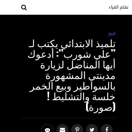
بقلم القراء
أخبار
تلميذ الابتدائي يكتب لـ
”علي شورب”: أدعوك
أيها المناضل لزيارة
مدينتي المشهورة
بالسواطير وبيع الخمر
خلسة والتشليط !
(صورة)