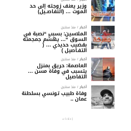
وزير يعنف زوجته إلى حد
الموت … (التفاصــيل)
أخبار
منذ سنتين
الملاسين: بسبب “نصبة في
السوق “… يهشّم جمجمته
بقضيب حديدي … (
التفـاصيل )
أخبار
منذ سنتين
العاصمة: حريق بمنزل
يتسبب في وفاة مسن …
التفاصيل
أخبار
منذ سنتين
وفاة طبيب تونسي بسلطنة
عمان ..
إعلانات