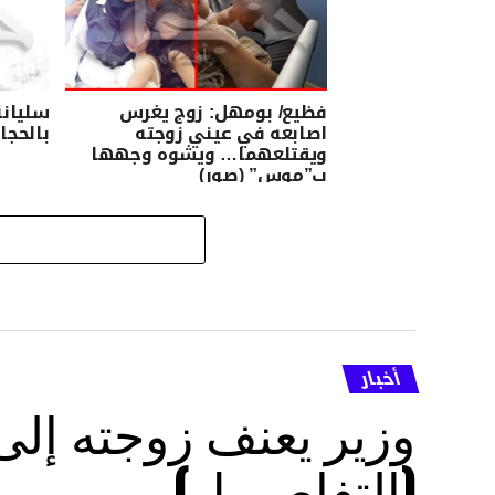
فظيع/ بومهل: زوج يغرس
سليانة
اصابعه في عيني زوجته
بالحجا
ويقتلعهما… ويشوه وجهها
ب”موس” (صور)
أخبار
وزير يعنف زوجته إل
(التفاصــيل)