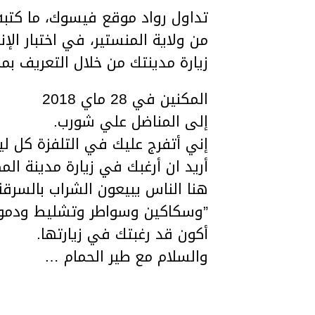
تداول رواد موقع فيسوك، ما كتبه أ
من ولاية المنستير، في اختبار ال
زيارة مدينتك من خلال التعريف بم
المكنين في 28 ماي 2018
إلى المناضل علي شورب.
إني أتفرج عليك في التلفزة كل لي
أريد ان أرغبك في زيارة مدينة ال
هنا الناس يبيعون الشراب بالسرق
”وسكاكين وسواطر وتشليط ودموم
أكون قد رغبتك في زيارتها.
والسلام مع طير الحمام …