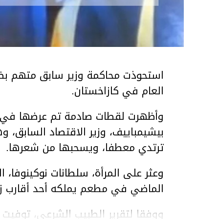
استحوذت محاكمة وزير سابق متهم بضر
العام في كازاخستان.
وأظهرت لقطات صادمة تم عرضها في ق
بيشيمباييف، وزير الاقتصاد السابق، و
ترتدي معطفا، ويسحبها من شعرها.
الماضي في مطعم يملكه أحد أقارب ز
ووفقا لتقرير الطبيب الشرعي، توفيت ن