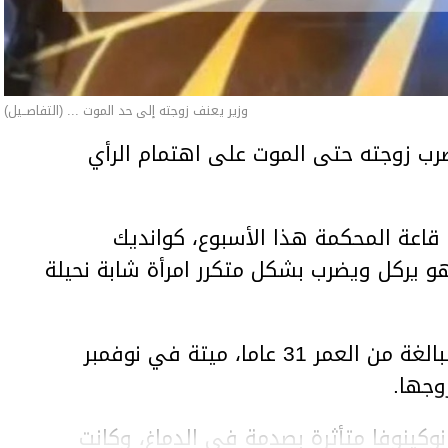
وزير يعنف زوجته إلى حد الموت ... (التفاصــيل)
ب زوجته حتى الموت على اهتمام الرأي
اعة المحكمة هذا الأسبوع، كوانديك
هو يركل ويضرب بشكل متكرر امرأة شابة نحيلة
وعثر على المرأة، سلطانات نوكينوفا، البالغة من العمر 31 عاما، ميتة في نوفمبر
وجها.
وكينوفا متأثرة بصدمة في الدماغ، وكانت