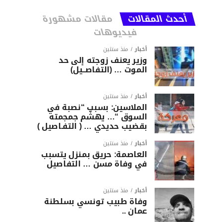
أحدث المقالات
مقالات مشهورة
فيديوهات
أخبار
منذ سنتين
وزير يعنف زوجته إلى حد
الموت … (التفاصــيل)
أخبار
منذ سنتين
الملاسين: بسبب “نصبة في
السوق “… يهشّم جمجمته
بقضيب حديدي … ( التفـاصيل )
أخبار
منذ سنتين
العاصمة: حريق بمنزل يتسبب
في وفاة مسن … التفاصيل
أخبار
منذ سنتين
وفاة طبيب تونسي بسلطنة
عمان ..