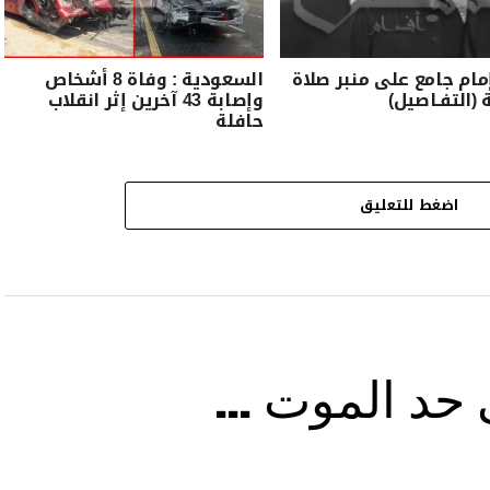
مام جامع على منبر صلاة
السعودية : وفاة 8 أشخاص
 (التفـاصيل)
وإصابة 43 آخرين إثر انقلاب
حافلة
اضغط للتعليق
ى حد الموت …