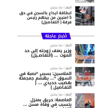
أخبار
منذ سنتين
ابطاقة ايداع بالسجن في حق
5 امنيين من بينهم رئيس
فرقة ( التفاصيل)
أخبار عاجلة
أخبار
منذ سنتين
وزير يعنف زوجته إلى حد
الموت … (التفاصــيل)
أخبار
منذ سنتين
الملاسين: بسبب “نصبة في
السوق “… يهشّم جمجمته
بقضيب حديدي … (
التفـاصيل )
أخبار
منذ سنتين
العاصمة: حريق بمنزل
يتسبب في وفاة مسن …