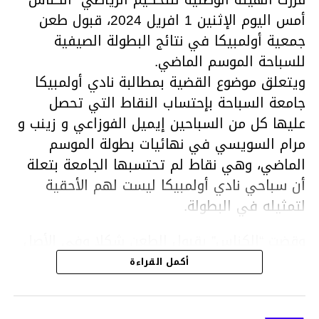
أمس اليوم الإثنين 1 افريل 2024، قبول طعن
جمعية أولمبيكا في نتائج البطولة الصيفية
للسباحة الموسم الماضي.
ويتعلق موضوع القضية بمطالبة نادي أولمبيكا
جامعة السباحة بإحتساب النقاط التي تحصل
عليها كل من السباحين إيميل الفوزاعي و زينب و
مرام السويسي في نهائيات بطولة الموسم
الماضي، وهي نقاط لم تحتسبها الجامعة بتعلة
أن سباحي نادي أولمبيكا ليست لهم الأحقية
لتمثيله في البطولة.
وقضت “الكناس” بقبول الطعن شكلا وفي الأصل
ونقض القرار الصادر عن المكتب الجامعي وإعادة
أكمل القراءة
إحتساب النقاط المسجلة من قبل السباحين إيميل
الفوزاعي ومرام وزينب السويسي في نطاق