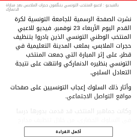
بالفيديو : لاعبو المنتخب التونسي ينظّفون حجرات الملابس بعد مباراة
الدنمارك
نشرت الصفحة الرسمية للجامعة التونسية لكرة
القدم اليوم الأربعاء 23 نوفمبر، فيديو للاعبي
المنتخب الوطني التونسي الذين بادروا بتنظيف
حجرات الملابس، بملعب المدينة التعليمية في
قطر، على إثر المبارة التي جمعت المنتخب
التونسي بنظيره الدنماركي وانتهت على نتيجة
التعادل السلبي.
وأثار ذلك السلوك إعجاب التونسيين على صفحات
مواقع التواصل الاجتماعي.
وكانت جماهير المنتخب قد قدمت بدورها درسا
في السلوك الحضاري، من خلال تنظيف مدارج
الملعب في أعقاب المباراة.
أكمل القراءة