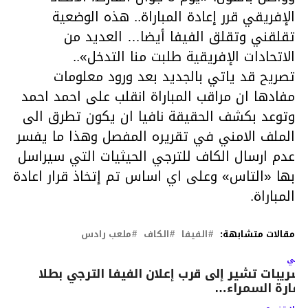
الإفريقي قرر إعادة المباراة.. هذه الوضعية
تقلقني وتقلق الفيفا أيضا… العديد من
الاتحادات الإفريقية طلبت منا التدخل»..
تصريح قد ياتي بالجديد بعد ورود معلومات
مفادها ان مراقب المباراة انقلب على احمد احمد
وتوعد بكشف الحقيقة نافيا ان يكون تطرق الى
الملف الامني في تقريره المفصل وهذا ما يفسر
عدم ارسال الكاف للترجي الحيثيات التي سيراسل
بها «التاس» وعلى اي اساس تم إتخاذ قرار اعادة
المباراة.
مقالات متشابهة:
الفيفا
الكاف
ملعب رادس
لتالي
سريبات تشير إلى قرب إعلان الفيفا الترجي بطلا
لقارة السمراء…