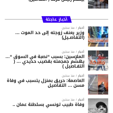
أخبار عاجلة
أخبار
منذ سنتين
وزير يعنف زوجته إلى حد الموت …
(التفاصــيل)
أخبار
منذ سنتين
الملاسين: بسبب “نصبة في السوق “…
يهشّم جمجمته بقضيب حديدي … (
التفـاصيل )
أخبار
منذ سنتين
العاصمة: حريق بمنزل يتسبب في وفاة
مسن … التفاصيل
أخبار
منذ سنتين
وفاة طبيب تونسي بسلطنة عمان ..