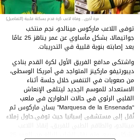
مرة أخرى.. وفاة لاعب كرة قدم بسكتة قلبية (التفاصيل)
توفى اللاعب ماركوس مينالدو، نجم منتخب
جواتيمالا، بشكل مأساوي عن عمر يناهز 25 عامًا
بعد إصابته بنوبة قلبية في التدريبات.
واشتكى مدافع الفريق الأول لكرة القدم بنادي
ديبورتيفو ماركينز المتواجد في أمريكا الوسطى،
من صعوبات في التنفس خلال جلسة أثناء
الاستعداد للموسم الجديد ليتلقى الإنعاش
القلبي الرئوي في حالات الطوارئ في ملعب
“Marquesa de la Ensenada” بسان ماركوس ثم
نُقل إلى مستشفى إسبانيا حيث توفي.حاول زملاء
مينالدو، والطاقم الطبي للفريق، إنقاذ اللاعب
بشكل سريع، وتم نقل الشاب البالغ من العمر 25