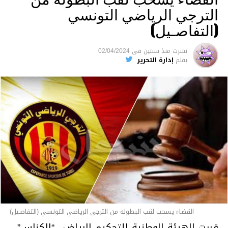
الترجي الرياضي التونسي
(التفاصـيل)
نشرت
منذ سنتين
فى
02/04/2024
بقلم
إدارة التحرير
القضاء يسحب لقب البطولة من الترجي الرياضي التونسي (التفاصـيل)
قررت الهيئة الوطنية للتحكيم الرياضي “الكناس”