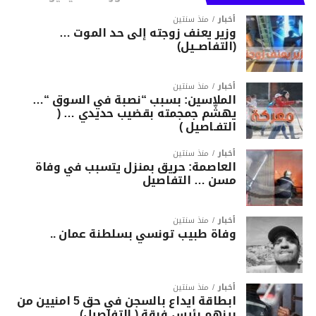
أخبار
منذ سنتين
وزير يعنف زوجته إلى حد الموت …
(التفاصــيل)
أخبار
منذ سنتين
الملاسين: بسبب “نصبة في السوق “…
يهشّم جمجمته بقضيب حديدي … (
التفـاصيل )
أخبار
منذ سنتين
العاصمة: حريق بمنزل يتسبب في وفاة
مسن … التفاصيل
أخبار
منذ سنتين
وفاة طبيب تونسي بسلطنة عمان ..
أخبار
منذ سنتين
ابطاقة ايداع بالسجن في حق 5 امنيين من
بينهم رئيس فرقة ( التفاصيل)