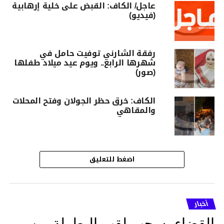
عاجل/ الكاف: القبض على خلية إرهابية
(فيديو)
رفقة الشارني توفيت حامل في
شهرها الرابع.. ويوم عيد ميلاد طفلها
(صور)
الكاف: خرق حظر الجولان وفتح المحلات
والمقاهي
اضغط للتعليق
أخبار
القضاء يسحب لقب البطولة من