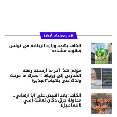
قد يعجبك أيضا
الكاف يهدد وزارة الرياضة في تونس
بعقوبة مشددة
مؤلم: هذا آخر ما أرسلته رفقة
الشارني إلى زوجها :”عمرك ما فرحت
ولدك حتى بلعبة..”(فيديو)
الكاف: بعد القبض على 14 ارهابي…
محاولة حرق دكّان لعائلة أمني
(التفاصيل)