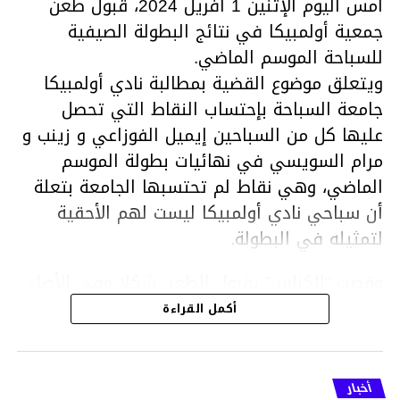
أمس اليوم الإثنين 1 افريل 2024، قبول طعن
جمعية أولمبيكا في نتائج البطولة الصيفية
للسباحة الموسم الماضي.
ويتعلق موضوع القضية بمطالبة نادي أولمبيكا
جامعة السباحة بإحتساب النقاط التي تحصل
عليها كل من السباحين إيميل الفوزاعي و زينب و
مرام السويسي في نهائيات بطولة الموسم
الماضي، وهي نقاط لم تحتسبها الجامعة بتعلة
أن سباحي نادي أولمبيكا ليست لهم الأحقية
لتمثيله في البطولة.
وقضت “الكناس” بقبول الطعن شكلا وفي الأصل
ونقض القرار الصادر عن المكتب الجامعي وإعادة
أكمل القراءة
إحتساب النقاط المسجلة من قبل السباحين إيميل
الفوزاعي ومرام وزينب السويسي في نطاق
البطولة الصيفية التي أقيمت من 14 إلى 17أوت
أخبار