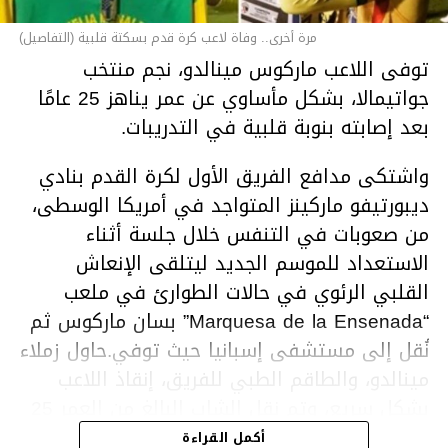
مرة أخرى.. وفاة لاعب كرة قدم بسكتة قلبية (التفاصيل)
توفى اللاعب ماركوس مينالدو، نجم منتخب
جواتيمالا، بشكل مأساوي عن عمر يناهز 25 عامًا
بعد إصابته بنوبة قلبية في التدريبات.
واشتكى مدافع الفريق الأول لكرة القدم بنادي
ديبورتيفو ماركينز المتواجد في أمريكا الوسطى،
من صعوبات في التنفس خلال جلسة أثناء
الاستعداد للموسم الجديد ليتلقى الإنعاش
القلبي الرئوي في حالات الطوارئ في ملعب
“Marquesa de la Ensenada” بسان ماركوس ثم
نُقل إلى مستشفى إسبانيا حيث توفي.حاول زملاء
مينالدو، والطاقم الطبي للفريق، إنقاذ اللاعب
بشكل سريع، وتم نقل الشاب البالغ من العمر 25
عامًا إلى مستشفى قريب ولكن تم إعلان وفاته
أكمل القراءة