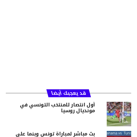
قد يعجبك أيضا
أول انتصار للمنتخب التونسي في
مونديال روسيا
بث مباشر لمباراة تونس وبنما على