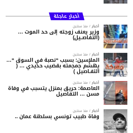
أخبار عاجلة
أخبار
منذ سنتين
وزير يعنف زوجته إلى حد الموت …
(التفاصــيل)
أخبار
منذ سنتين
الملاسين: بسبب “نصبة في السوق “…
يهشّم جمجمته بقضيب حديدي … (
التفـاصيل )
أخبار
منذ سنتين
العاصمة: حريق بمنزل يتسبب في وفاة
مسن … التفاصيل
أخبار
منذ سنتين
وفاة طبيب تونسي بسلطنة عمان ..