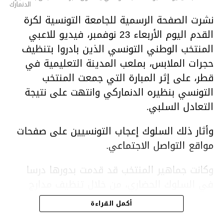
الدنمارك
نشرت الصفحة الرسمية للجامعة التونسية لكرة
القدم اليوم الأربعاء 23 نوفمبر، فيديو للاعبي
المنتخب الوطني التونسي الذين بادروا بتنظيف
حجرات الملابس، بملعب المدينة التعليمية في
قطر، على إثر المبارة التي جمعت المنتخب
التونسي بنظيره الدنماركي وانتهت على نتيجة
التعادل السلبي.
وأثار ذلك السلوك إعجاب التونسيين على صفحات
مواقع التواصل الاجتماعي.
وكانت جماهير المنتخب قد قدمت بدورها درسا
في السلوك الحضاري، من خلال تنظيف مدارج
الملعب في أعقاب المباراة.
أكمل القراءة