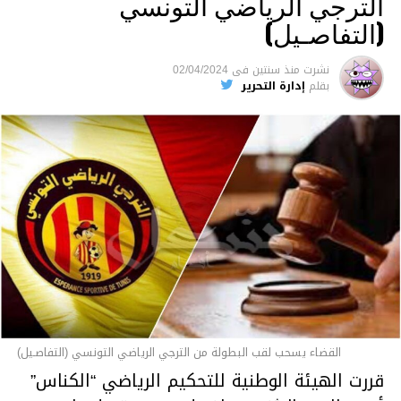
الترجي الرياضي التونسي
(التفاصـيل)
نشرت
منذ سنتين
فى
02/04/2024
بقلم
إدارة التحرير
القضاء يسحب لقب البطولة من الترجي الرياضي التونسي (التفاصـيل)
قررت الهيئة الوطنية للتحكيم الرياضي “الكناس”