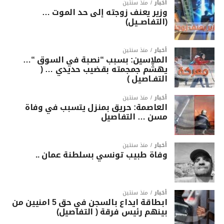
أخبار
منذ سنتين
وزير يعنف زوجته إلى حد الموت …
(التفاصــيل)
أخبار
منذ سنتين
الملاسين: بسبب “نصبة في السوق “…
يهشّم جمجمته بقضيب حديدي … (
التفـاصيل )
أخبار
منذ سنتين
العاصمة: حريق بمنزل يتسبب في وفاة
مسن … التفاصيل
أخبار
منذ سنتين
وفاة طبيب تونسي بسلطنة عمان ..
أخبار
منذ سنتين
ابطاقة ايداع بالسجن في حق 5 امنيين من
بينهم رئيس فرقة ( التفاصيل)