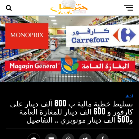
أخبار
تسليط خطية مالية ب 800 ألف دينار على
كارفور و 600 الف دينار للمغازة العامة
و500 ألف دينار مونوبري .. التفاصيل