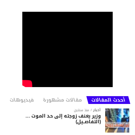
أحدث المقالات
مقالات مشهورة
فيديوهات
أخبار
منذ سنتين
وزير يعنف زوجته إلى حد الموت …
(التفاصــيل)