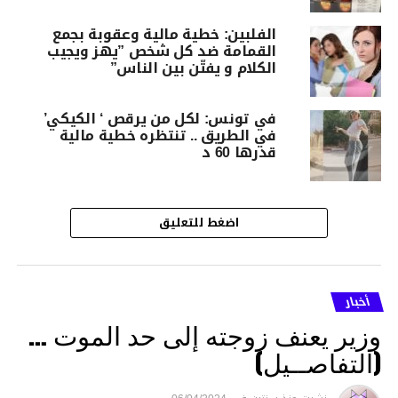
الفلبين: خطية مالية وعقوبة بجمع
القمامة ضد كل شخص ”يهز ويجيب
الكلام و يفتّن بين الناس”
في تونس: لكل من يرقص ‘ الكيكي’
في الطريق .. تنتظره خطية مالية
قدرها 60 د
اضغط للتعليق
أخبار
وزير يعنف زوجته إلى حد الموت …
(التفاصــيل)