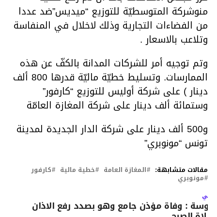
منوشركة المتوسطيّة للتوزيع “ميديس”ضد عددا
من الفضاءات التجارية وذلك لاخلال في المنفاسة
وتلاعب بالاسعار .
وتم توجيه أمر للشركات المدانة بالكفّ عن هذه
الممارسات. وتسليط خطيّة ماليّة قدرها 800 ألف
دينار ) على شركة أوليس للتوزيع “كارفور”
وستمائة ألف دينار على شركة المغازة العامّة
و500 ألف دينار على شركة الدار الجديدة لمدينة
تونس “مونوبري”
مقالات متشابهة:
المغازة العامة
خطية مالية
كارفور
مونوبري
لتالي
وسة : وفاة مؤذن جامع وهو بصدد رفع الاذان
صلاة الصبح