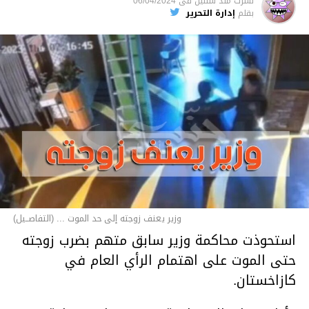
نشرت
منذ سنتين
فى
06/04/2024
بقلم
إدارة التحرير
وزير يعنف زوجته إلى حد الموت ... (التفاصــيل)
استحوذت محاكمة وزير سابق متهم بضرب زوجته
حتى الموت على اهتمام الرأي العام في
كازاخستان.