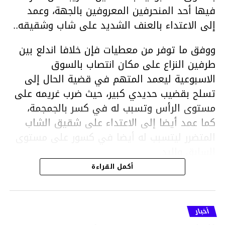
فيها أحد المنحرفين المعروفين بالجهة، وعمد
إلى الاعتداء بالعنف الشديد على شاب وشقيقه..
ووفق ما توفر من معطيات فإن خلافا اندلع بين
طرفين النزاع على مكان انتصاب بالسوق
الاسبوعية ليعمد المتهم في قضية الحال إلى
تسلح بقضيب حديدي كبير، حيث ضرب غريمه على
مستوى الرأس وتسبب له في كسر بالجمجمة،
كما عمد أيضا إلى الاعتداء على شقيق الشاب
المتضرر ليتسبب له أيضا في كسور على مستوى
السابق واليد.
هذا وقد تمكن أعوان مركز الأمن الوطني بحي
أكمل القراءة
هلال في توقيت قياسي من محاصرة المشتبه به
والقبض عليه وإحالته على التحقيق في خصوص
ما نُسبه إليه.
أخبار