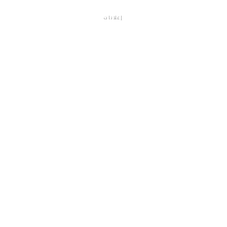
إعلانات
م.م