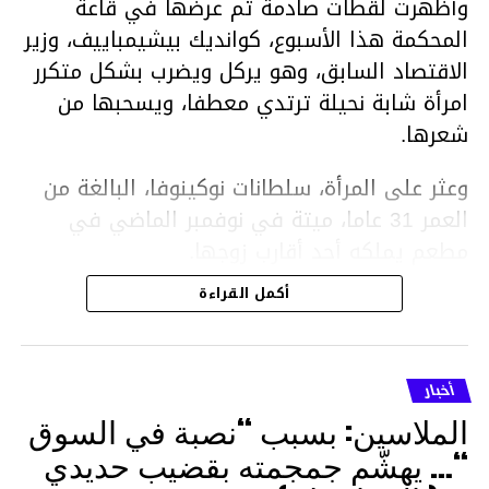
وأظهرت لقطات صادمة تم عرضها في قاعة
المحكمة هذا الأسبوع، كوانديك بيشيمباييف، وزير
الاقتصاد السابق، وهو يركل ويضرب بشكل متكرر
امرأة شابة نحيلة ترتدي معطفا، ويسحبها من
شعرها.
وعثر على المرأة، سلطانات نوكينوفا، البالغة من
العمر 31 عاما، ميتة في نوفمبر الماضي في
مطعم يملكه أحد أقارب زوجها.
أكمل القراءة
ووفقا لتقرير الطبيب الشرعي، توفيت نوكينوفا
متأثرة بصدمة في الدماغ، وكانت إحدى عظام
أنفها مكسورة وكانت هناك كدمات متعددة على
أخبار
وجهها ورأسها وذراعيها ويديها.
الملاسين: بسبب “نصبة في السوق
ويواجه بيشيمباييف (43 عاما) اتهامات بالتعذيب
“… يهشّم جمجمته بقضيب حديدي
والقتل باستخدام العنف الشديد ويواجه عقوبة