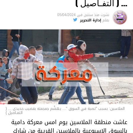
… ( التفـاصيل )
السجن لمدة تصل إلى 20 عاما.
نشرت
منذ سنتين
فى
05/04/2024
الأخبار
بقلم
إدارة التحرير
الملاسين: بسبب "نصبة في السوق "... يهشّم جمجمته بقضيب حديدي ... (
التفـاصيل )
عاشت منطقة الملاسين يوم امس معركة دامية
بالسوق الاسبوعية بالملاسين القريبة من شارك