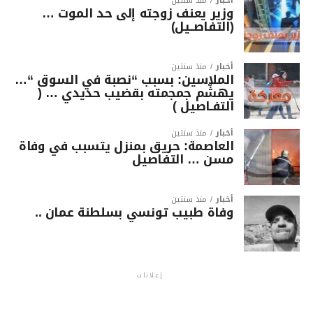
أخبار
منذ سنتين
وزير يعنف زوجته إلى حد الموت …
(التفاصــيل)
أخبار
منذ سنتين
الملاسين: بسبب “نصبة في السوق “…
يهشّم جمجمته بقضيب حديدي … (
التفـاصيل )
أخبار
منذ سنتين
العاصمة: حريق بمنزل يتسبب في وفاة
مسن … التفاصيل
أخبار
منذ سنتين
وفاة طبيب تونسي بسلطنة عمان ..
إعلانات