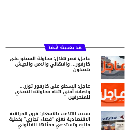
قد يعجبك أيضا
عاجل/ قصر هلال: محاولة السطو على
كارفور… والاهالي والامن والجيش
يتصدون
عاجل: السطو على كارفور توزر…
واصابة أمني اثناء محاولته التصدي
للمنحرفين
بسبب التلاعب بالاسعار: فرق المراقبة
الاقتصادية تغرّم “فضاء تجاري” بخطية
مالية وتستدعي ممثلها القانوني