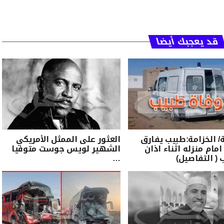
قد يعجبك أيضا
الخزامة:طبيب يفارق
العثور على الممثل الأمريكي
امام منزله اثناء اذان
الشهير لويس جوست متوفيا
 ( التفاصيل)
…