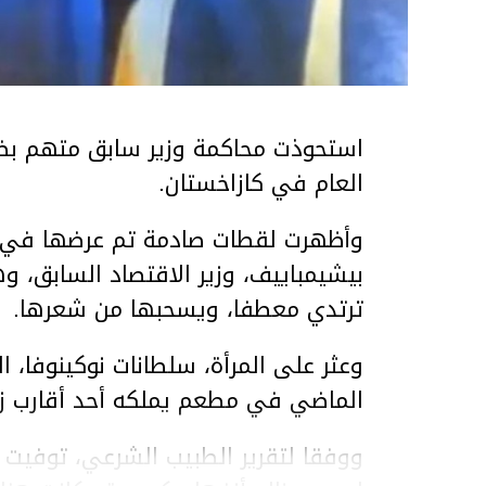
استحوذت محاكمة وزير سابق متهم بضر
العام في كازاخستان.
وأظهرت لقطات صادمة تم عرضها في ق
بيشيمباييف، وزير الاقتصاد السابق، و
ترتدي معطفا، ويسحبها من شعرها.
الماضي في مطعم يملكه أحد أقارب ز
ووفقا لتقرير الطبيب الشرعي، توفيت ن