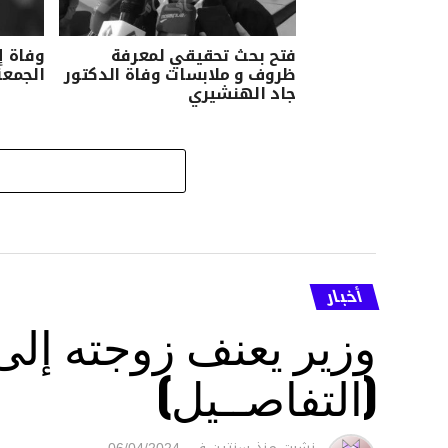
فتح بحث تحقيقي لمعرفة
وفاة إ
ظروف و ملابسات وفاة الدكتور
الجمعة
جاد الهنشيري
أخبار
وزير يعنف زوجته إل
(التفاصــيل)