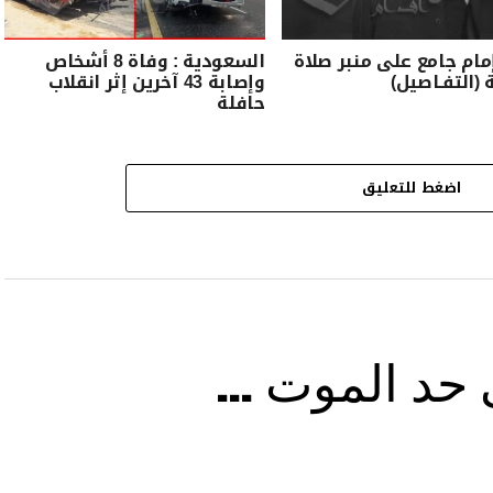
مام جامع على منبر صلاة
السعودية : وفاة 8 أشخاص
 (التفـاصيل)
وإصابة 43 آخرين إثر انقلاب
حافلة
اضغط للتعليق
ى حد الموت …