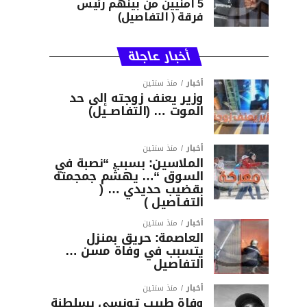
5 امنيين من بينهم رئيس
فرقة ( التفاصيل)
أخبار عاجلة
أخبار
منذ سنتين
وزير يعنف زوجته إلى حد
الموت … (التفاصــيل)
أخبار
منذ سنتين
الملاسين: بسبب “نصبة في
السوق “… يهشّم جمجمته
بقضيب حديدي … (
التفـاصيل )
أخبار
منذ سنتين
العاصمة: حريق بمنزل
يتسبب في وفاة مسن …
التفاصيل
أخبار
منذ سنتين
وفاة طبيب تونسي بسلطنة