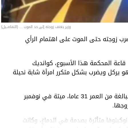
وزير يعنف زوجته إلى حد الموت ... (التفاصــيل)
ب زوجته حتى الموت على اهتمام الرأي
اعة المحكمة هذا الأسبوع، كوانديك
هو يركل ويضرب بشكل متكرر امرأة شابة نحيلة
وعثر على المرأة، سلطانات نوكينوفا، البالغة من العمر 31 عاما، ميتة في نوفمبر
وجها.
وكينوفا متأثرة بصدمة في الدماغ، وكانت