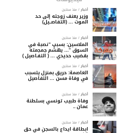
أخبار
منذ سنتين
وزير يعنف زوجته إلى حد
الموت … (التفاصــيل)
أخبار
منذ سنتين
الملاسين: بسبب “نصبة في
السوق “… يهشّم جمجمته
بقضيب حديدي … ( التفـاصيل )
أخبار
منذ سنتين
العاصمة: حريق بمنزل يتسبب
في وفاة مسن … التفاصيل
أخبار
منذ سنتين
وفاة طبيب تونسي بسلطنة
عمان ..
أخبار
منذ سنتين
ابطاقة ايداع بالسجن في حق