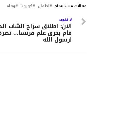
مقالات متشابهة:
اطفال
كورونا
وفاة
لا تفوت
الان: اطلاق سراح الشاب ال
قام بحرق علم فرنسا… نصرة
لرسول الله