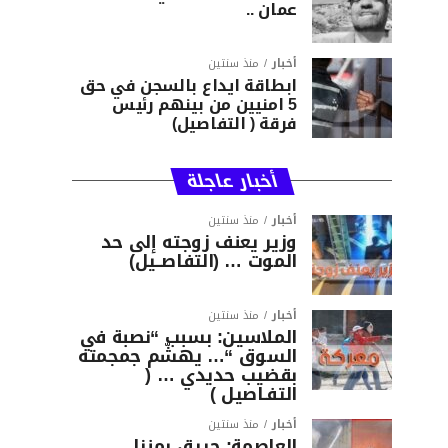
عمان ..
أخبار
منذ سنتين
ابطاقة ايداع بالسجن في حق
5 امنيين من بينهم رئيس
فرقة ( التفاصيل)
أخبار عاجلة
أخبار
منذ سنتين
وزير يعنف زوجته إلى حد
الموت … (التفاصــيل)
أخبار
منذ سنتين
الملاسين: بسبب “نصبة في
السوق “… يهشّم جمجمته
بقضيب حديدي … (
التفـاصيل )
أخبار
منذ سنتين
العاصمة: حريق بمنزل