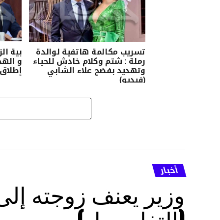
تسريب مكالمة هاتفية لوالدة
بية ال
رملة : شتم وكلام خادش للحياء
و الهج
وتهديد بفضح علاء الشابي
إطلاق 
(فيديو)
أخبار
وزير يعنف زوجته إل
(التفاصــيل)