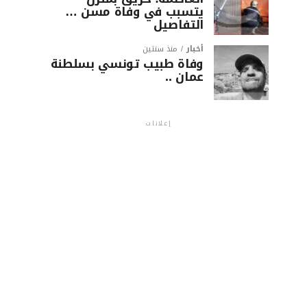
يتسبب في وفاة مسن …
التفاصيل
أخبار
منذ سنتين
وفاة طبيب تونسي بسلطنة
عمان ..
إعلانات