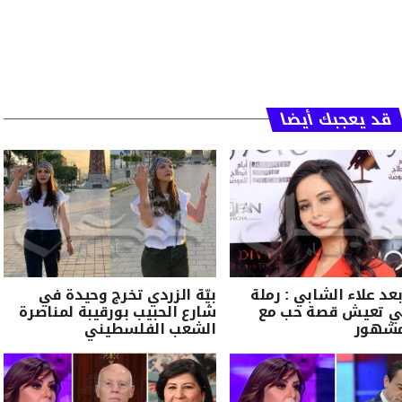
قد يعجبك أيضا
بعد علاء الشابي : رملة
بيّة الزردي تخرج وحيدة في
بي تعيش قصة حب مع
شارع الحبيب بورقيبة لمناصرة
مشهور
الشعب الفلسطيني