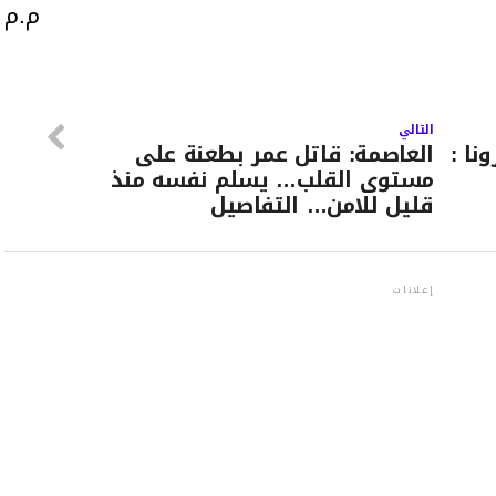
م.م
التالي
نا :
العاصمة: قاتل عمر بطعنة على
مستوى القلب… يسلم نفسه منذ
قليل للامن… التفاصيل
إعلانات