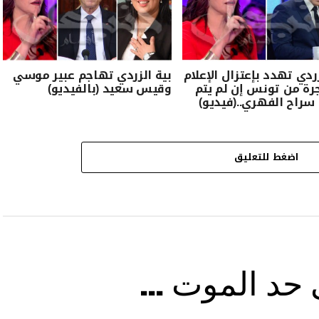
زردي تهدد بإعتزال الإعلام
بية الزردي تهاجم عبير موسي
رة من تونس إن لم يتم
وقيس سعيد (بالفيديو)
سراح الفهري..(فيديو)
اضغط للتعليق
ى حد الموت …