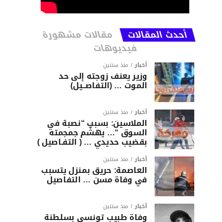
أحدث المقالات
مقالات مشهورة
فيديوهات
أخبار
منذ سنتين
وزير يعنف زوجته إلى حد
الموت … (التفاصــيل)
أخبار
منذ سنتين
الملاسين: بسبب “نصبة في
السوق “… يهشّم جمجمته
بقضيب حديدي … ( التفـاصيل )
أخبار
منذ سنتين
العاصمة: حريق بمنزل يتسبب
في وفاة مسن … التفاصيل
أخبار
منذ سنتين
وفاة طبيب تونسي بسلطنة