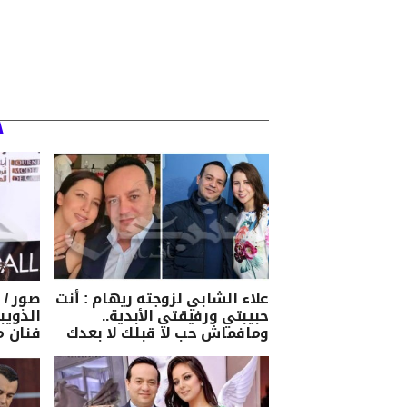
علاء الشابي لزوجته ريهام : أنت
صور / 
حبيبتي ورفيقتي الأبدية..
الذوي
ومافماش حب لا قبلك لا بعدك
فنان 