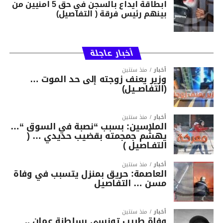
ابطاقة ايداع بالسجن في حق 5 امنيين من
بينهم رئيس فرقة ( التفاصيل)
أخبار عاجلة
أخبار
منذ سنتين
وزير يعنف زوجته إلى حد الموت …
(التفاصــيل)
أخبار
منذ سنتين
الملاسين: بسبب “نصبة في السوق “…
يهشّم جمجمته بقضيب حديدي … (
التفـاصيل )
أخبار
منذ سنتين
العاصمة: حريق بمنزل يتسبب في وفاة
مسن … التفاصيل
أخبار
منذ سنتين
وفاة طبيب تونسي بسلطنة عمان ..