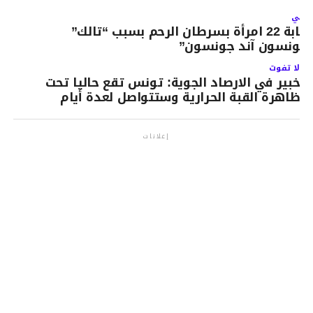
لتالي
إصابة 22 امرأة بسرطان الرحم بسبب “تالك”
جونسون آند جونسون”
لا تفوت
خبير في الارصاد الجوية: تونس تقع حاليا تحت
ظاهرة القبة الحرارية وستتواصل لعدة أيام
إعلانات