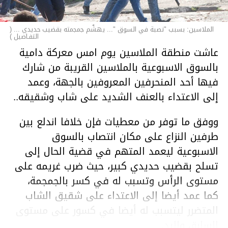
الملاسين: بسبب "نصبة في السوق "... يهشّم جمجمته بقضيب حديدي ... (
التفـاصيل )
عاشت منطقة الملاسين يوم امس معركة دامية
بالسوق الاسبوعية بالملاسين القريبة من شارك
فيها أحد المنحرفين المعروفين بالجهة، وعمد
إلى الاعتداء بالعنف الشديد على شاب وشقيقه..
ووفق ما توفر من معطيات فإن خلافا اندلع بين
طرفين النزاع على مكان انتصاب بالسوق
الاسبوعية ليعمد المتهم في قضية الحال إلى
تسلح بقضيب حديدي كبير، حيث ضرب غريمه على
مستوى الرأس وتسبب له في كسر بالجمجمة،
كما عمد أيضا إلى الاعتداء على شقيق الشاب
المتضرر ليتسبب له أيضا في كسور على مستوى
السابق واليد.