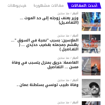
أحدث المقالات
مقالات مشهورة
فيديوهات
أخبار
منذ سنتين
وزير يعنف زوجته إلى حد الموت …
(التفاصــيل)
أخبار
منذ سنتين
الملاسين: بسبب “نصبة في السوق “…
يهشّم جمجمته بقضيب حديدي … (
التفـاصيل )
أخبار
منذ سنتين
العاصمة: حريق بمنزل يتسبب في وفاة
مسن … التفاصيل
أخبار
منذ سنتين
وفاة طبيب تونسي بسلطنة عمان ..
أخبار
منذ سنتين