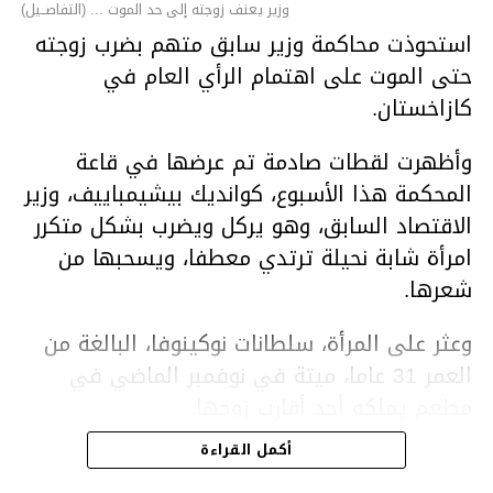
وزير يعنف زوجته إلى حد الموت ... (التفاصــيل)
استحوذت محاكمة وزير سابق متهم بضرب زوجته
حتى الموت على اهتمام الرأي العام في
كازاخستان.
وأظهرت لقطات صادمة تم عرضها في قاعة
المحكمة هذا الأسبوع، كوانديك بيشيمباييف، وزير
الاقتصاد السابق، وهو يركل ويضرب بشكل متكرر
امرأة شابة نحيلة ترتدي معطفا، ويسحبها من
شعرها.
وعثر على المرأة، سلطانات نوكينوفا، البالغة من
العمر 31 عاما، ميتة في نوفمبر الماضي في
مطعم يملكه أحد أقارب زوجها.
أكمل القراءة
ووفقا لتقرير الطبيب الشرعي، توفيت نوكينوفا