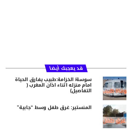
قد يعجبك أيضا
سوسة/ الخزامة:طبيب يفارق الحياة
امام منزله اثناء اذان المغرب (
التفاصيل)
المنستير: غرق طفل وسط “جابية”