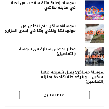
سوسة: إصابة فتاة سقطت من لعبة
في مدينة ملاهي
سوسة/مساكن : أم تتخلص من
مولودتها وتلقي بها في إحدى المزارع
قطار يدهس سيارة في سوسة
(التفاصيل)
سوسة/ مساكن: يقتل شقيقه طعنا
بسكين… ويتركه جثة هامدة بمنزله
(التفاصيل)
اضغط للتعليق