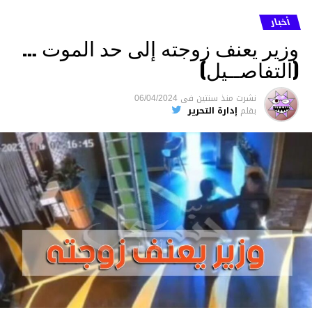
أخبار
وزير يعنف زوجته إلى حد الموت …
(التفاصــيل)
نشرت
منذ سنتين
فى
06/04/2024
بقلم
إدارة التحرير