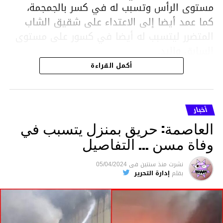
مستوى الرأس وتسبب له في كسر بالجمجمة،
كما عمد أيضا إلى الاعتداء على شقيق الشاب
المتضرر ليتسبب له أيضا في كسور على مستوى
السابق واليد.
هذا وقد تمكن أعوان مركز الأمن الوطني بحي
أكمل القراءة
هلال في توقيت قياسي من محاصرة المشتبه به
والقبض عليه وإحالته على التحقيق في خصوص
ما نُسبه إليه.
أخبار
العاصمة: حريق بمنزل يتسبب في
وفاة مسن … التفاصيل
متابعة
نشرت
منذ سنتين
فى
05/04/2024
بقلم
إدارة التحرير
قسم الاخبار