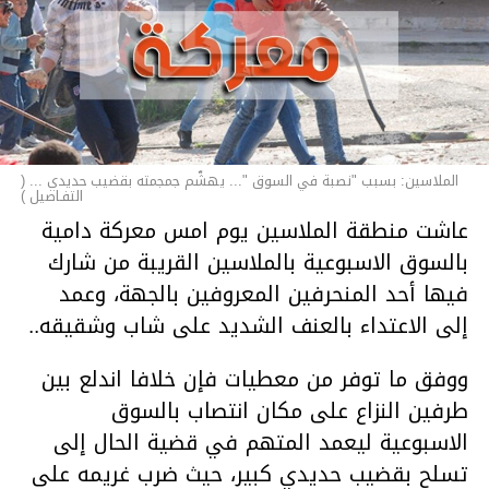
الملاسين: بسبب "نصبة في السوق "... يهشّم جمجمته بقضيب حديدي ... (
التفـاصيل )
عاشت منطقة الملاسين يوم امس معركة دامية
بالسوق الاسبوعية بالملاسين القريبة من شارك
فيها أحد المنحرفين المعروفين بالجهة، وعمد
إلى الاعتداء بالعنف الشديد على شاب وشقيقه..
ووفق ما توفر من معطيات فإن خلافا اندلع بين
طرفين النزاع على مكان انتصاب بالسوق
الاسبوعية ليعمد المتهم في قضية الحال إلى
تسلح بقضيب حديدي كبير، حيث ضرب غريمه على