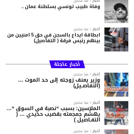
أخبار
منذ سنتين
وفاة طبيب تونسي بسلطنة عمان ..
أخبار
منذ سنتين
ابطاقة ايداع بالسجن في حق 5 امنيين من
بينهم رئيس فرقة ( التفاصيل)
أخبار عاجلة
أخبار
منذ سنتين
وزير يعنف زوجته إلى حد الموت …
(التفاصــيل)
أخبار
منذ سنتين
الملاسين: بسبب “نصبة في السوق “…
يهشّم جمجمته بقضيب حديدي … (
التفـاصيل )
أخبار
منذ سنتين