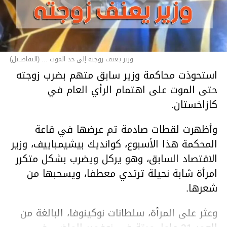
وزير يعنف زوجته إلى حد الموت ... (التفاصــيل)
استحوذت محاكمة وزير سابق متهم بضرب زوجته
حتى الموت على اهتمام الرأي العام في
كازاخستان.
وأظهرت لقطات صادمة تم عرضها في قاعة
المحكمة هذا الأسبوع، كوانديك بيشيمباييف، وزير
الاقتصاد السابق، وهو يركل ويضرب بشكل متكرر
امرأة شابة نحيلة ترتدي معطفا، ويسحبها من
شعرها.
وعثر على المرأة، سلطانات نوكينوفا، البالغة من