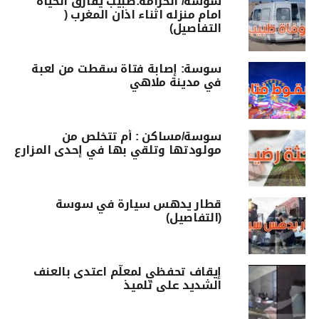
سوسة/ الخزامة:طبيب يفارق الحياة
امام منزله اثناء اذان المغرب (
التفاصيل)
سوسة: إصابة فتاة سقطت من لعبة
في مدينة ملاهي
سوسة/مساكن : أم تتخلص من
مولودتها وتلقي بها في إحدى المزارع
قطار يدهس سيارة في سوسة
(التفاصيل)
إيقاف تحفظي لمعلّم اعتدى بالعنف
الشديد على تلميذ