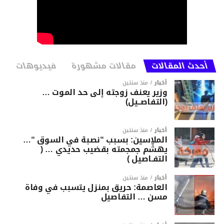
أحدث المقالات
مقالات مشهورة
فيديوهات
أخبار
منذ سنتين
وزير يعنف زوجته إلى حد الموت …
(التفاصــيل)
أخبار
منذ سنتين
الملاسين: بسبب “نصبة في السوق “…
يهشّم جمجمته بقضيب حديدي … (
التفـاصيل )
أخبار
منذ سنتين
العاصمة: حريق بمنزل يتسبب في وفاة
مسن … التفاصيل