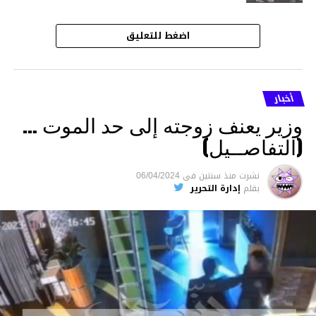
اضغط للتعليق
أخبار
وزير يعنف زوجته إلى حد الموت …
(التفاصــيل)
نشرت
منذ سنتين
فى
06/04/2024
بقلم
إدارة التحرير