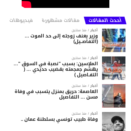
أحدث المقالات
مقالات مشهورة
فيديوهات
أخبار
منذ سنتين
وزير يعنف زوجته إلى حد الموت …
(التفاصــيل)
أخبار
منذ سنتين
الملاسين: بسبب “نصبة في السوق “…
يهشّم جمجمته بقضيب حديدي … (
التفـاصيل )
أخبار
منذ سنتين
العاصمة: حريق بمنزل يتسبب في وفاة
مسن … التفاصيل
أخبار
منذ سنتين
وفاة طبيب تونسي بسلطنة عمان ..