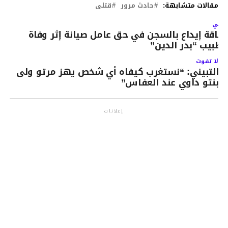
مقالات متشابهة:
حادث مرور
قتلى
لتالي
طاقة إيداع بالسجن في حق عامل صيانة إثر وفاة
لطبيب “بدر الدين”
لا تفوت
التبيني: “نستغرب كيفاه أي شخص يهز مرتو ولى
بنتو داوي عند العفاس”
إعلانات