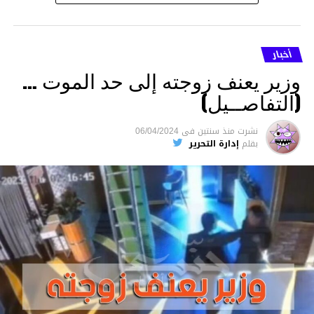
أخبار
وزير يعنف زوجته إلى حد الموت …
(التفاصــيل)
نشرت
منذ سنتين
فى
06/04/2024
بقلم
إدارة التحرير