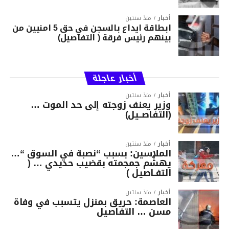
أخبار
منذ سنتين
ابطاقة ايداع بالسجن في حق 5 امنيين من
بينهم رئيس فرقة ( التفاصيل)
أخبار عاجلة
أخبار
منذ سنتين
وزير يعنف زوجته إلى حد الموت …
(التفاصــيل)
أخبار
منذ سنتين
الملاسين: بسبب “نصبة في السوق “…
يهشّم جمجمته بقضيب حديدي … (
التفـاصيل )
أخبار
منذ سنتين
العاصمة: حريق بمنزل يتسبب في وفاة
مسن … التفاصيل