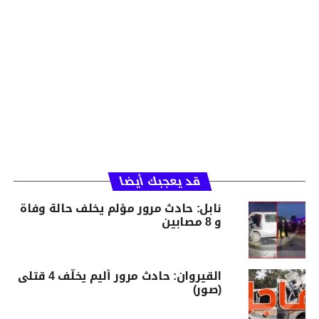
قد يعجبك أيضا
نابل: حادث مرور مؤلم يخلف حالة وفاة
و 8 مصابين
القيروان: حادث مرور أليم يخلّف 4 قتلى
(صور)