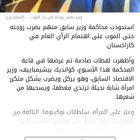
وزير يعنف زوجته إلى حد الموت ... (التفاصــيل)
استحوذت محاكمة وزير سابق متهم بضرب زوجته
حتى الموت على اهتمام الرأي العام في
كازاخستان.
وأظهرت لقطات صادمة تم عرضها في قاعة
المحكمة هذا الأسبوع، كوانديك بيشيمباييف، وزير
الاقتصاد السابق، وهو يركل ويضرب بشكل متكرر
امرأة شابة نحيلة ترتدي معطفا، ويسحبها من
شعرها.
وعثر على المرأة، سلطانات نوكينوفا، البالغة من
العمر 31 عاما، ميتة في نوفمبر الماضي في
مطعم يملكه أحد أقارب زوجها.