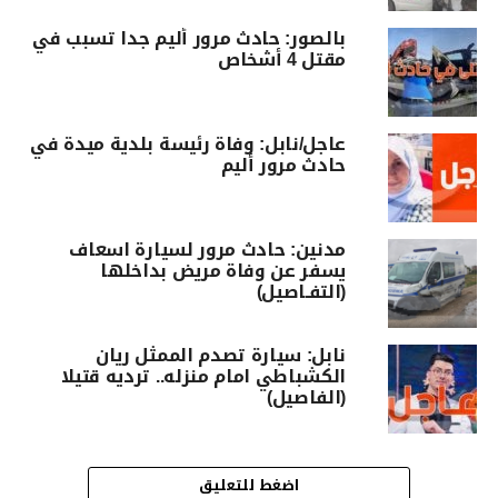
بالصور: حادث مرور أليم جدا تسبب في
مقتل 4 أشخاص
عاجل/نابل: وفاة رئيسة بلدية ميدة في
حادث مرور أليم
مدنين: حادث مرور لسيارة اسعاف
يسفر عن وفاة مريض بداخلها
(التفـاصيل)
نابل: سيارة تصدم الممثل ريان
الكشباطي امام منزله.. ترديه قتيلا
(الفاصيل)
اضغط للتعليق