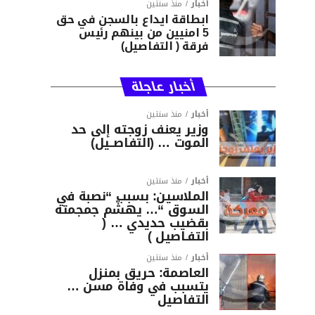
أخبار
منذ سنتين
ابطاقة ايداع بالسجن في حق
5 امنيين من بينهم رئيس
فرقة ( التفاصيل)
أخبار عاجلة
أخبار
منذ سنتين
وزير يعنف زوجته إلى حد
الموت … (التفاصــيل)
أخبار
منذ سنتين
الملاسين: بسبب “نصبة في
السوق “… يهشّم جمجمته
بقضيب حديدي … (
التفـاصيل )
أخبار
منذ سنتين
العاصمة: حريق بمنزل
يتسبب في وفاة مسن …
التفاصيل