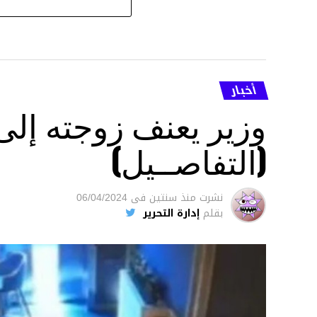
أخبار
وزير يعنف زوجته إل
(التفاصــيل)
نشرت
منذ سنتين
فى
06/04/2024
بقلم
إدارة التحرير