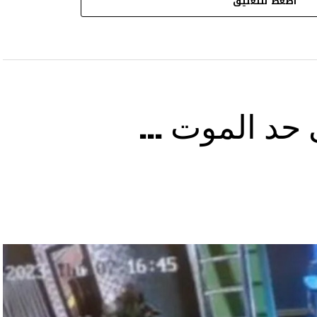
اضغط للتعليق
ى حد الموت …