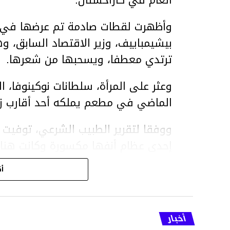
العام في كازاخستان.
وأظهرت لقطات صادمة تم عرضها في ق
بيشيمباييف، وزير الاقتصاد السابق، و
ترتدي معطفا، ويسحبها من شعرها.
الماضي في مطعم يملكه أحد أقارب ز
ووفقا لتقرير الطبيب الشرعي، توفيت ن
إحدى عظام أنفها مكسورة وكانت هن
وذراعيها ويديها.
أك
ويواجه بيشيمباييف (
ويواجه عقوبة السجن لمدة تصل إلى 20 عاما.
أخبار