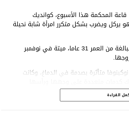
اعة المحكمة هذا الأسبوع، كوانديك
هو يركل ويضرب بشكل متكرر امرأة شابة نحيلة
وعثر على المرأة، سلطانات نوكينوفا، البالغة من العمر 31 عاما، ميتة في نوفمبر
وجها.
وكينوفا متأثرة بصدمة في الدماغ، وكانت
اك كدمات متعددة على وجهها ورأسها
مل القراءة
43 عاما) اتهامات بالتعذيب والقتل باستخدام العنف الشديد