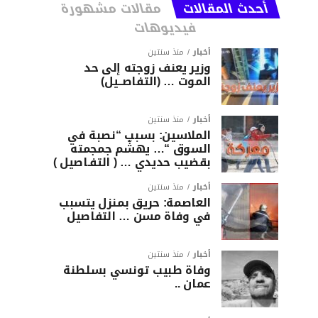
أحدث المقالات
مقالات مشهورة
فيديوهات
أخبار
منذ سنتين
وزير يعنف زوجته إلى حد
الموت … (التفاصــيل)
أخبار
منذ سنتين
الملاسين: بسبب “نصبة في
السوق “… يهشّم جمجمته
بقضيب حديدي … ( التفـاصيل )
أخبار
منذ سنتين
العاصمة: حريق بمنزل يتسبب
في وفاة مسن … التفاصيل
أخبار
منذ سنتين
وفاة طبيب تونسي بسلطنة
عمان ..