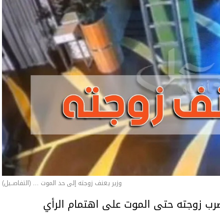
وزير يعنف زوجته إلى حد الموت ... (التفاصــيل)
ب زوجته حتى الموت على اهتمام الرأي