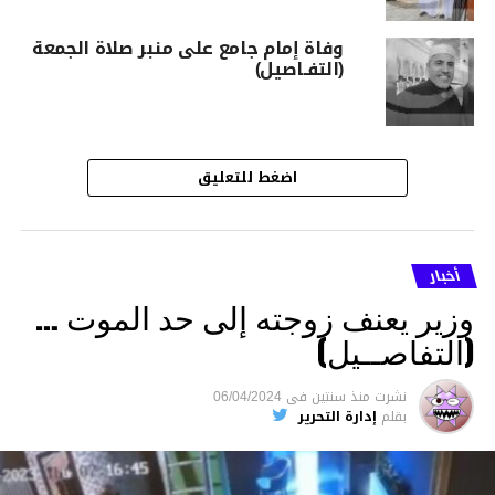
وفاة إمام جامع على منبر صلاة الجمعة
(التفـاصيل)
اضغط للتعليق
أخبار
وزير يعنف زوجته إلى حد الموت …
(التفاصــيل)
نشرت
منذ سنتين
فى
06/04/2024
بقلم
إدارة التحرير