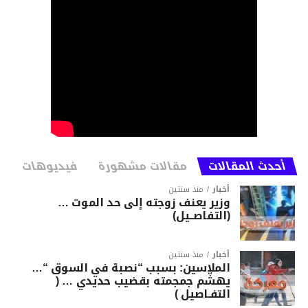
أحدث المقالات
مقالات مشهورة
فيديوهات
أخبار
منذ سنتين
وزير يعنف زوجته إلى حد الموت …
(التفاصــيل)
أخبار
منذ سنتين
الملاسين: بسبب “نصبة في السوق “…
يهشّم جمجمته بقضيب حديدي … (
التفـاصيل )