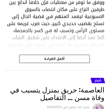
ووفق ما توفر من معطيات فإن خلافا اندلع بين
طرفين النزاع على مكان انتصاب بالسوق
الاسبوعية ليعمد المتهم في قضية الحال إلى
تسلح بقضيب حديدي كبير، حيث ضرب غريمه على
مستوى الرأس وتسبب له في كسر بالجمجمة،
كما عمد أيضا إلى الاعتداء على شقيق الشاب
المتضرر ليتسبب له أيضا في كسور على مستوى
السابق واليد.
هذا وقد تمكن أعوان مركز الأمن الوطني بحي
أكمل القراءة
هلال في توقيت قياسي من محاصرة المشتبه به
والقبض عليه وإحالته على التحقيق في خصوص
ما نُسبه إليه.
أخبار
العاصمة: حريق بمنزل يتسبب في
وفاة مسن … التفاصيل
متابعة
نشرت
منذ سنتين
فى
05/04/2024