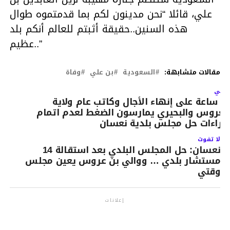
علي، قائلا “نحن مدينون لكم بما قدمتموه طوال
هذه السنين..حقيقة أثبتم للعالم أنكم بلد
عظيم..”
مقالات متشابهة:
السعودية
بن علي
وفاة
لتالي
24 ساعة على إنهاء الأجال وكاتب عام ولاية
نعروس والبحيري يمارسون الضغط لعدم اتمام
جراءات حل مجلس بلدية نعسان
لا تفوت
نعسان: حل المجلس البلدي بعد استقالة 14
مستشار بلدي … ووالي بن عروس يعين مجلس
وقتي
إعلانات