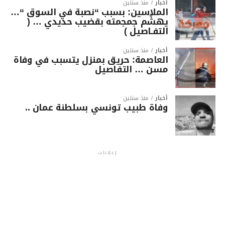
أخبار
منذ سنتين
الملاسين: بسبب “نصبة في السوق “…
يهشّم جمجمته بقضيب حديدي … (
التفـاصيل )
أخبار
منذ سنتين
العاصمة: حريق بمنزل يتسبب في وفاة
مسن … التفاصيل
أخبار
منذ سنتين
وفاة طبيب تونسي بسلطنة عمان ..
إعلانات