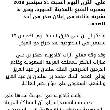
علي، الثرى اليوم السبت 21 سبتمبر 2019
بمقبرة البقيع بالمدينة المنورة، وفق ما
نشرته عائلته في إعلان صدر في أحد
الصحف.
ويذكر أنّ بن علي فارق الحياة يوم الخميس 19
سبتمبر في السعودية بعد صراع مع المرض.
وقد وجّه مغني الراب ‘كادوريم’ صهر بن علي
عبارات الشكر للمملكة العربية السعودية وخادم
الحرمين الشريفين الملك سلمان بن عبد العزيز
وولي العهد الملك محمد بن سلمان بن عبد العزيز
وللشعب السعودي على مؤازرتهم للعائلة.
ولفت كادوريم في تدوينة نشرها على
صفحته بالانستغرام إلى أن المملكة العربية
السعودية ستنظم جنازة مهيبة لزين العابدين بن