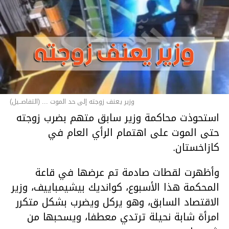
وزير يعنف زوجته إلى حد الموت ... (التفاصــيل)
استحوذت محاكمة وزير سابق متهم بضرب زوجته
حتى الموت على اهتمام الرأي العام في
كازاخستان.
وأظهرت لقطات صادمة تم عرضها في قاعة
المحكمة هذا الأسبوع، كوانديك بيشيمباييف، وزير
الاقتصاد السابق، وهو يركل ويضرب بشكل متكرر
امرأة شابة نحيلة ترتدي معطفا، ويسحبها من