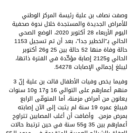
وصفت نصاف بن علية رئيسة المركز الوطني
للأمراض الجديدة والمستجدة خلال ندوة صحفية
اليوم الأربعاء 28 أكتوبر 2020، الوضع الصحي
الحالي بـ”الخطير جدا”، بعد أن تم تسجيل 1153
حالة وفاة منها 52 حالة بين 25 و26 أكتوبر
الحالي و2125 إصابة مؤكّدة في الفترة ذاتها،
ليبلغ إجمالي الإصابات 54278.
وفيما يخص وفيات الأطفال قالت بن علية إنّ 3
منهم أعمارهم على التوالي 16 و17 و10 سنوات
يعانون من أمراض مزمنة، أما المتوفّى الرابع
فيبلغ عمره 19 سنة لم يثبت إلى الآن إصابته
بمرض مزمن. وأضافت أن أغلب المصابين تتراوح
أعمارهم بين 35 و55 سنة في حين ترتبط حالات