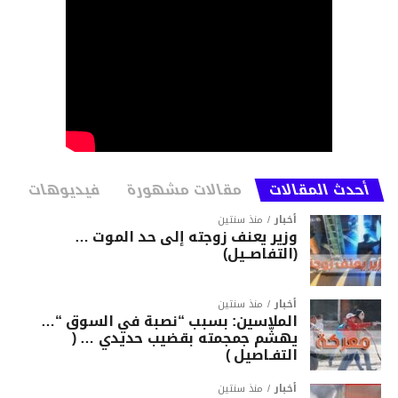
أحدث المقالات
مقالات مشهورة
فيديوهات
أخبار
منذ سنتين
وزير يعنف زوجته إلى حد الموت …
(التفاصــيل)
أخبار
منذ سنتين
الملاسين: بسبب “نصبة في السوق “…
يهشّم جمجمته بقضيب حديدي … (
التفـاصيل )
أخبار
منذ سنتين