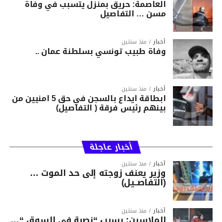
العاصمة: حريق بمنزل يتسبب في وفاة
مسن … التفاصيل
أخبار
منذ سنتين
وفاة طبيب تونسي بسلطنة عمان ..
أخبار
منذ سنتين
ابطاقة ايداع بالسجن في حق 5 امنيين من
بينهم رئيس فرقة ( التفاصيل)
أخبار عاجلة
أخبار
منذ سنتين
وزير يعنف زوجته إلى حد الموت …
(التفاصــيل)
أخبار
منذ سنتين
الملاسين: بسبب “نصبة في السوق “…