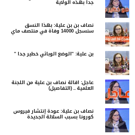
جدا بهذه الولاية
نصاف بن بن علية: بهذا النسق
سنسجل 14000 وفاة في منتصف ماي
بن علية: “الوضع الوبائي خطير جدا “
عاجل: اقالة نصاف بن علية من اللجنة
العلمية .. (التفاصيل)
نصاف بن علية: عودة إنتشار فيروس
كورونا بسبب السلالة الجديدة