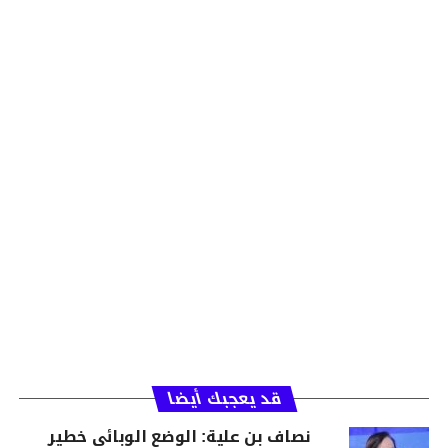
قد يعجبك أيضا
نصاف بن علية: الوضع الوبائي خطير