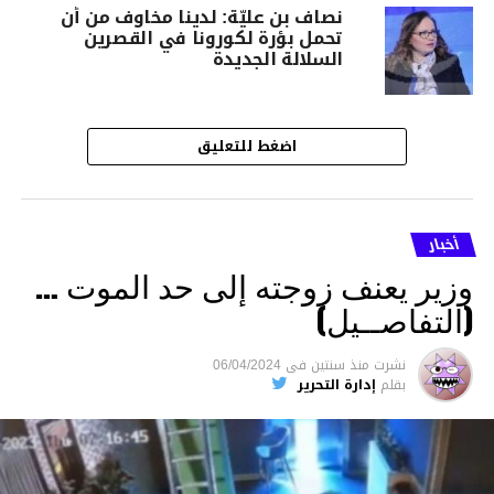
نصاف بن عليّة: لدينا مخاوف من أن
تحمل بؤرة لكورونا في القصرين
السلالة الجديدة
اضغط للتعليق
أخبار
وزير يعنف زوجته إلى حد الموت …
(التفاصــيل)
نشرت
منذ سنتين
فى
06/04/2024
بقلم
إدارة التحرير