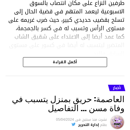
طرفين النزاع على مكان انتصاب بالسوق
الاسبوعية ليعمد المتهم في قضية الحال إلى
تسلح بقضيب حديدي كبير، حيث ضرب غريمه على
مستوى الرأس وتسبب له في كسر بالجمجمة،
كما عمد أيضا إلى الاعتداء على شقيق الشاب
المتضرر ليتسبب له أيضا في كسور على مستوى
السابق واليد.
هذا وقد تمكن أعوان مركز الأمن الوطني بحي
أكمل القراءة
هلال في توقيت قياسي من محاصرة المشتبه به
والقبض عليه وإحالته على التحقيق في خصوص
ما نُسبه إليه.
أخبار
العاصمة: حريق بمنزل يتسبب في
وفاة مسن … التفاصيل
متابعة
نشرت
منذ سنتين
فى
05/04/2024
بقلم
إدارة التحرير
قسم الاخبار