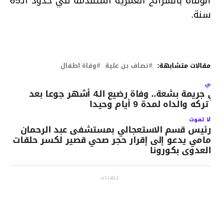
الوفاة بالشرائح العمرية المتقدمة في حدود الـ65
سنة.
مقالات متشابهة:
نصاف بن علية
وفاة اطفال
لتالي
في جريمة بشعة.. وفاة رضيع الـ4 أشهر جوعا بعد
ن تركه والداه لمدة 9 أيام وحيدا
لا تفوت
رئيس قسم الاستعجالي بمستشفى عبد الرحمان
مامي يدعو إلى إقرار حجر صحي قصير لكسر حلقات
العدوى بكورونا
إعلانات