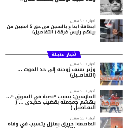
أخبار
منذ سنتين
ابطاقة ايداع بالسجن في حق 5 امنيين من
بينهم رئيس فرقة ( التفاصيل)
أخبار عاجلة
أخبار
منذ سنتين
وزير يعنف زوجته إلى حد الموت …
(التفاصــيل)
أخبار
منذ سنتين
الملاسين: بسبب “نصبة في السوق “…
يهشّم جمجمته بقضيب حديدي … (
التفـاصيل )
أخبار
منذ سنتين
العاصمة: حريق بمنزل يتسبب في وفاة