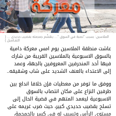
الملاسين: بسبب "نصبة في السوق "... يهشّم جمجمته بقضيب حديدي ... (
التفـاصيل )
عاشت منطقة الملاسين يوم امس معركة دامية
بالسوق الاسبوعية بالملاسين القريبة من شارك
فيها أحد المنحرفين المعروفين بالجهة، وعمد
إلى الاعتداء بالعنف الشديد على شاب وشقيقه..
ووفق ما توفر من معطيات فإن خلافا اندلع بين
طرفين النزاع على مكان انتصاب بالسوق
الاسبوعية ليعمد المتهم في قضية الحال إلى
تسلح بقضيب حديدي كبير، حيث ضرب غريمه على
مستوى الرأس وتسبب له في كسر بالجمجمة،