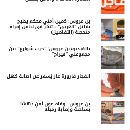
بن عروس: كمين أمني محكم يطيح
بقاتل “العربي”…تنكر في لباس إمراة
متحجبة (التفاصيل)
بالفيديو/ بن عروس: ”حرب شوارع” بين
مجموعتي ”فيراج”
انفجار قارورة غاز يُسفر عن إصابة كهل
بن عروس : وفاة عون أمنٍ دهسًا
بشاحنة وإصابة زميله