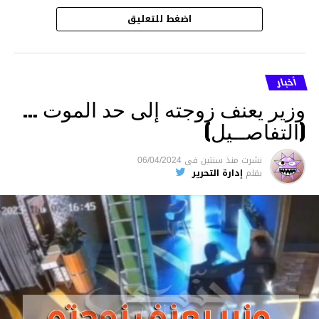
اضغط للتعليق
أخبار
وزير يعنف زوجته إلى حد الموت …
(التفاصــيل)
نشرت
منذ سنتين
فى
06/04/2024
بقلم
إدارة التحرير