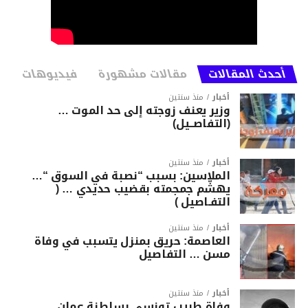
أحدث المقالات
مقالات مشهورة
فيديوهات
أخبار
منذ سنتين
وزير يعنف زوجته إلى حد الموت …
(التفاصــيل)
أخبار
منذ سنتين
الملاسين: بسبب “نصبة في السوق “…
يهشّم جمجمته بقضيب حديدي … (
التفـاصيل )
أخبار
منذ سنتين
العاصمة: حريق بمنزل يتسبب في وفاة
مسن … التفاصيل
أخبار
منذ سنتين
وفاة طبيب تونسي بسلطنة عمان ..