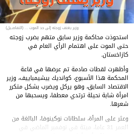
وزير يعنف زوجته إلى حد الموت ... (التفاصــيل)
استحوذت محاكمة وزير سابق متهم بضرب زوجته
حتى الموت على اهتمام الرأي العام في
كازاخستان.
وأظهرت لقطات صادمة تم عرضها في قاعة
المحكمة هذا الأسبوع، كوانديك بيشيمباييف، وزير
الاقتصاد السابق، وهو يركل ويضرب بشكل متكرر
امرأة شابة نحيلة ترتدي معطفا، ويسحبها من
شعرها.
وعثر على المرأة، سلطانات نوكينوفا، البالغة من
العمر 31 عاما، ميتة في نوفمبر الماضي في