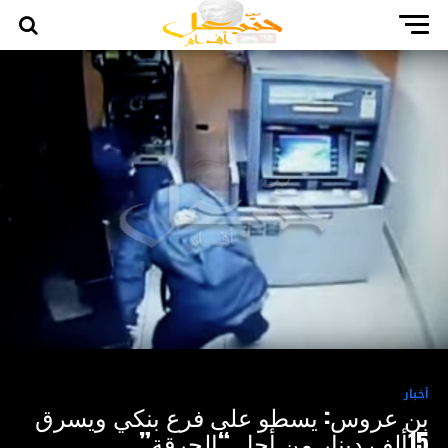
أخبار
بن عروس: يسطو على فرع بنكي ويسرق
15ألف دينار من أجل “الحرقة”