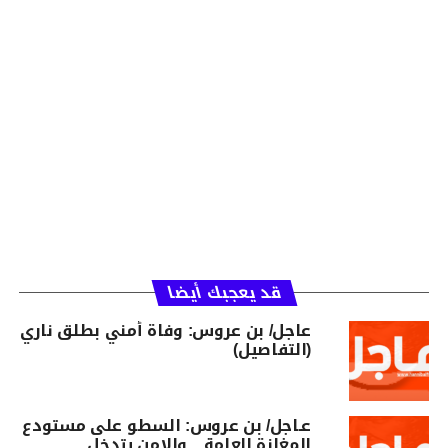
قد يعجبك أيضا
عاجل/ بن عروس: وفاة أمني بطلق ناري
(التفاصيل)
عـاجل/ بن عروس: السطو على مستودع
المغازة العامة .. والامن يتدخل