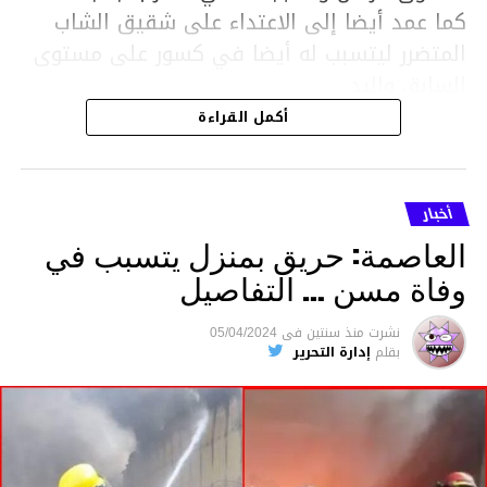
كما عمد أيضا إلى الاعتداء على شقيق الشاب
المتضرر ليتسبب له أيضا في كسور على مستوى
السابق واليد.
هذا وقد تمكن أعوان مركز الأمن الوطني بحي
أكمل القراءة
هلال في توقيت قياسي من محاصرة المشتبه به
والقبض عليه وإحالته على التحقيق في خصوص
ما نُسبه إليه.
أخبار
العاصمة: حريق بمنزل يتسبب في
وفاة مسن … التفاصيل
متابعة
نشرت
منذ سنتين
فى
05/04/2024
بقلم
إدارة التحرير
قسم الاخبار